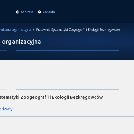
Kontrast
Czcionka
ruktura organizacyjna
/
Pracownia Systematyki Zoogeografii i Ekologii Bezkręgowców
 organizacyjna
stematyki Zoogeografii i Ekologii Bezkręgowców
zdziały