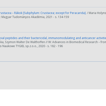
rustacea – Rákok [Subphylum: Crustacea; except for Peracarida].
/ Maria Holyns
: Magyar Tudományos Akadémia, 2021 - s. 134-159
ości od ilości danych do przetworzenia generowanie pliku może się 
ial peptides and their bactericidal, immunomodulating and anticancer activities
ka, Szymon Walter De Walthoffen // W: Advances in Biomedical Research – fro
nerowanie trwa zbyt długo można ograniczyć dane np. zmniejszając za
Naukowe TYGIEL sp.z.o.o., 2020 - s. 182 - 196
Anuluj