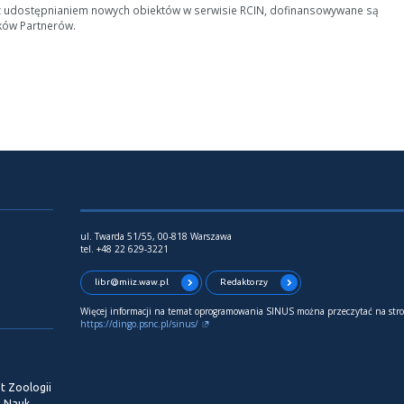
z udostępnianiem nowych obiektów w serwisie RCIN, dofinansowywane są
ków Partnerów.
ul. Twarda 51/55, 00-818 Warszawa
tel. +48 22 629-3221
libr@miiz.waw.pl
Redaktorzy
Więcej informacji na temat oprogramowania SINUS można przeczytać na stro
https://dingo.psnc.pl/sinus/
t Zoologii
i Nauk