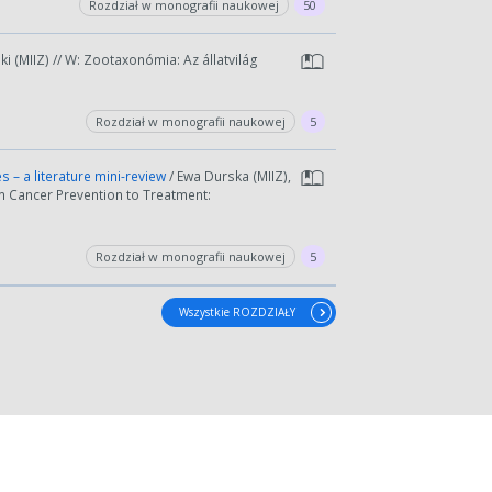
Rozdział w monografii naukowej
50
ki (MIIZ) // W: Zootaxonómia: Az állatvilág
Rozdział w monografii naukowej
5
wydłużyć.
 – a literature mini-review
/ Ewa Durska (MIIZ),
m Cancer Prevention to Treatment:
kres lat.
Rozdział w monografii naukowej
5
Wszystkie ROZDZIAŁY