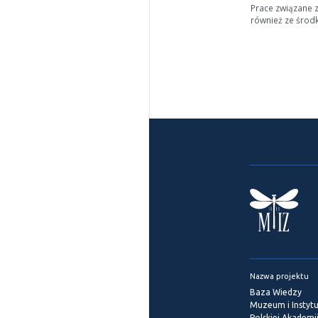
Prace związane 
również ze środ
Nazwa projektu
Baza Wiedzy
Muzeum i Instytu
Polskiej Akademi