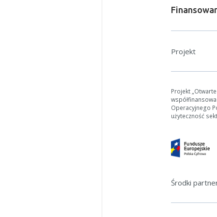
Finansowan
Projekt
Projekt „Otwart
współfinansowa
Operacyjnego Pol
użyteczność sek
Środki partn