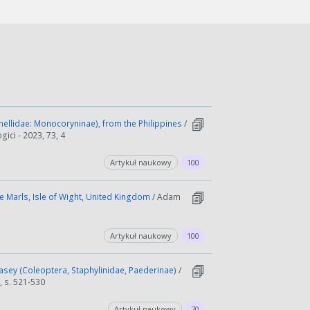
ellidae: Monocoryninae), from the Philippines
/
ici - 2023, 73, 4
Artykuł naukowy
100
 Marls, Isle of Wight, United Kingdom
/ Adam
Artykuł naukowy
100
asey (Coleoptera, Staphylinidae, Paederinae)
/
, s. 521-530
Artykuł naukowy
70