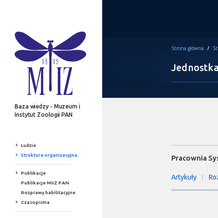
Strona główna
/
St
Jednostka
Baza wiedzy - Muzeum i
Instytut Zoologii PAN
Ludzie
Struktura organizacyjna
Pracownia Sy
Publikacje
Artykuły
Ro
|
Publikacje MiIZ PAN
Rozprawy habilitacyjne
Czasopisma