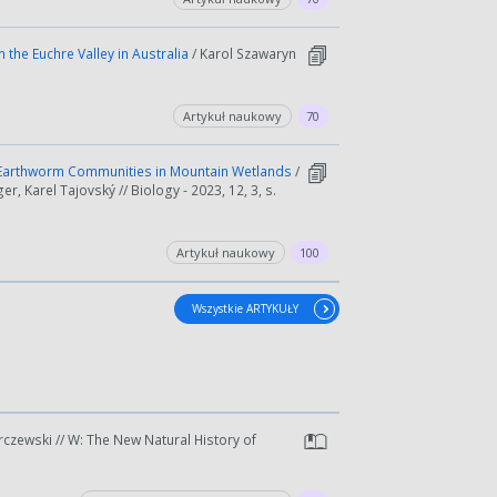
 the Euchre Valley in Australia
/ Karol Szawaryn
Artykuł naukowy
70
f Earthworm Communities in Mountain Wetlands
/
r, Karel Tajovský // Biology - 2023, 12, 3, s.
Artykuł naukowy
100
Wszystkie ARTYKUŁY
rczewski // W: The New Natural History of