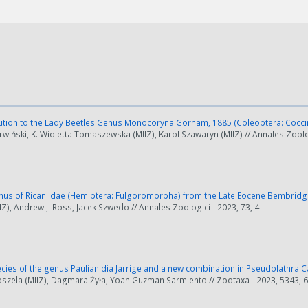
tion to the Lady Beetles Genus Monocoryna Gorham, 1885 (Coleoptera: Coccin
iński, K. Wioletta Tomaszewska (MIIZ), Karol Szawaryn (MIIZ) // Annales Zoolog
us of Ricaniidae (Hemiptera: Fulgoromorpha) from the Late Eocene Bembridge
IIZ), Andrew J. Ross, Jacek Szwedo // Annales Zoologici - 2023, 73, 4
ies of the genus Paulianidia Jarrige and a new combination in Pseudolathra C
szela (MIIZ), Dagmara Żyła, Yoan Guzman Sarmiento // Zootaxa - 2023, 5343, 6