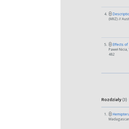
4.
Descriptio
(MIIZ) // Au
5.
Effects o
Paweł Nicia,
482
Rozdziały
(3)
1.
Hemiptera
Madagascar: 