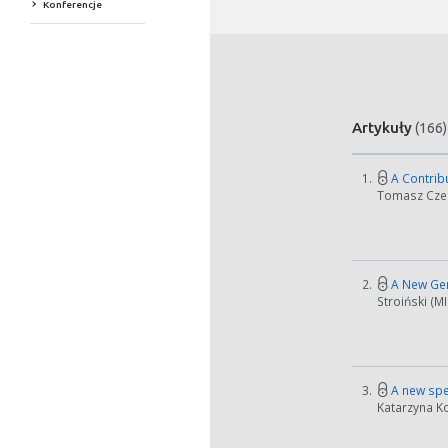
Konferencje
Artykuły
(166)
1.
A Contribu
Tomasz Czerw
2.
A New Gen
Stroiński (M
3.
A new spec
Katarzyna Ko