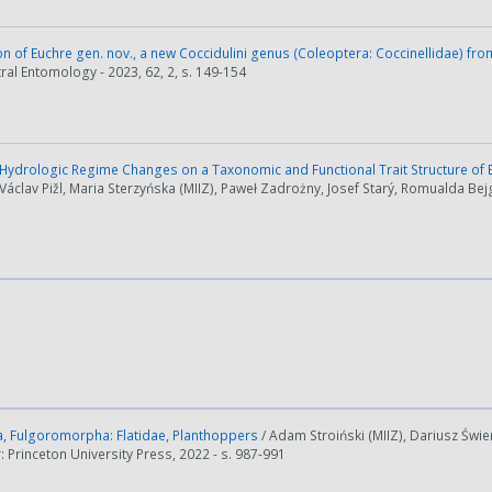
n of Euchre gen. nov., a new Coccidulini genus (Coleoptera: Coccinellidae) from
stral Entomology - 2023, 62, 2, s. 149-154
f Hydrologic Regime Changes on a Taxonomic and Functional Trait Structure o
 Václav Pižl, Maria Sterzyńska (MIIZ), Paweł Zadrożny, Josef Starý, Romualda Bejge
, Fulgoromorpha: Flatidae, Planthoppers
/ Adam Stroiński (MIIZ), Dariusz Świe
Princeton University Press, 2022 - s. 987-991