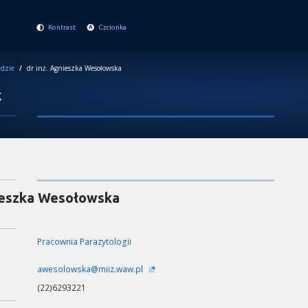
Kontrast
Czcionka
dzie
/
dr inż. Agnieszka Wesołowska
k
eszka Wesołowska
Pracownia Parazytologii
awesolowska@miiz.waw.pl
(22)6293221