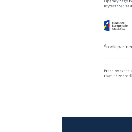
Operacyjnego Pol
użyteczność sek
W zależn
Jeśli ge
Środki partn
Prace związane 
również ze środ