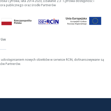
ska Cyfrowa, lata 2014-2020, Działanie 2.3 : Cyfrowa dostępność i
tora publicznego oraz środki Partnerów
ości od ilości danych do przetworzenia generowanie pliku może się 
nerowanie trwa zbyt długo można ograniczyć dane np. zmniejszając za
Anuluj
erów
z udostępnianiem nowych obiektów w serwisie RCIN, dofinansowywane są
ków Partnerów.