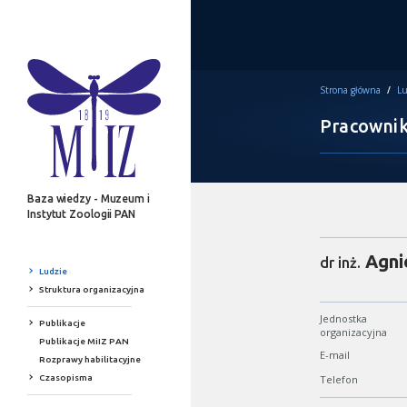
Strona główna
/
Lu
Pracowni
Baza wiedzy - Muzeum i
Instytut Zoologii PAN
Agni
dr inż.
Ludzie
Struktura organizacyjna
Jednostka
Publikacje
organizacyjna
Publikacje MiIZ PAN
E-mail
Rozprawy habilitacyjne
Czasopisma
Telefon