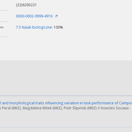
(22)6293221
0000-0002-0999-4916
wa
7.5 Nauki biologiczne
: 100%
 and morphological traits influencing variation in task performance of Camp
eral (MIIZ), Magdalena Witek (MIIZ), Piotr Ślipiński (MIIZ) // Insectes Sociaux - 