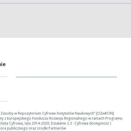
ości od ilości danych do przetworzenia generowanie pliku może się 
nerowanie trwa zbyt długo można ograniczyć dane np. zmniejszając za
Anuluj
ie
e Zasoby w Repozytorium Cyfrowe Instytutów Naukowych” [OZwRCIN]
ny z Europejskiego Funduszu Rozwoju Regionalnego w ramach Programu
ska Cyfrowa, lata 2014-2020, Działanie 2.3 : Cyfrowa dostępność i
tora publicznego oraz środki Partnerów