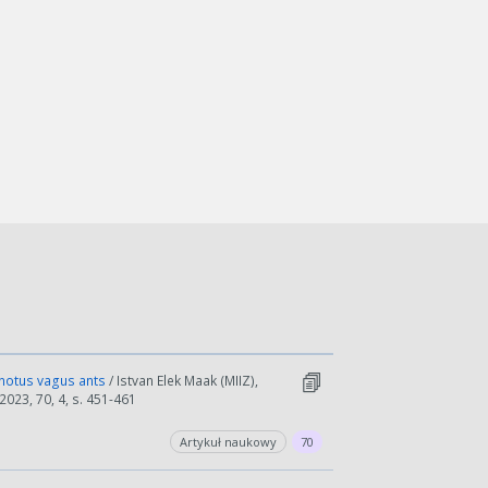
onotus vagus ants
/ Istvan Elek Maak (MIIZ),
2023, 70, 4, s. 451-461
Artykuł naukowy
70