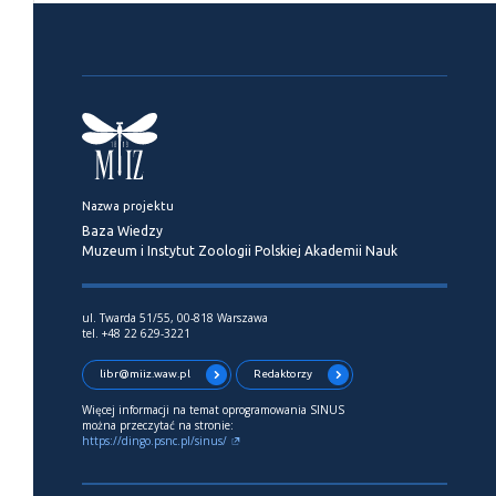
Nazwa projektu
Baza Wiedzy
Muzeum i Instytut Zoologii Polskiej Akademii Nauk
ul. Twarda 51/55, 00-818 Warszawa
tel. +48 22 629-3221
libr@miiz.waw.pl
Redaktorzy
Więcej informacji na temat oprogramowania SINUS
można przeczytać na stronie:
https://dingo.psnc.pl/sinus/