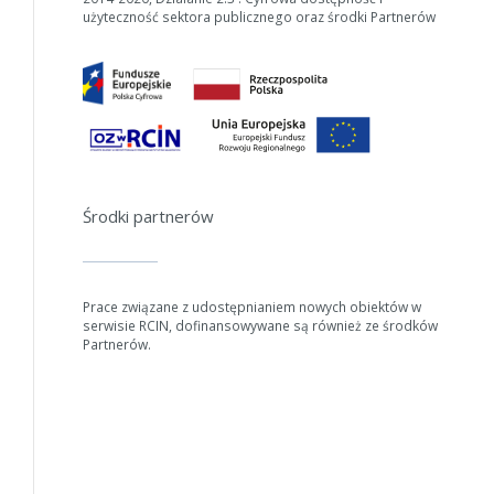
użyteczność sektora publicznego oraz środki Partnerów
W zależności od ilości danych do przetworzenia generowanie pliku
Środki partnerów
może się wydłużyć.
Jeśli generowanie trwa zbyt długo można ograniczyć dane np.
zmniejszając zakres lat.
Prace związane z udostępnianiem nowych obiektów w
serwisie RCIN, dofinansowywane są również ze środków
Anuluj
Partnerów.