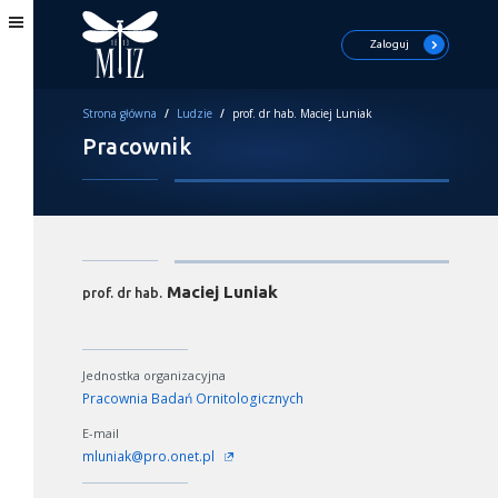
Zaloguj
Strona główna
/
Ludzie
/
prof. dr hab. Maciej Luniak
Pracownik
Maciej Luniak
prof. dr hab.
Jednostka organizacyjna
Pracownia Badań Ornitologicznych
E-mail
mluniak@pro.onet.pl