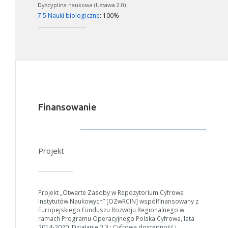
Dyscyplina naukowa (Ustawa 2.0)
7.5 Nauki biologiczne
: 100%
Finansowanie
Projekt
Projekt „Otwarte Zasoby w Repozytorium Cyfrowe
Instytutów Naukowych” [OZwRCIN] współfinansowany z
Europejskiego Funduszu Rozwoju Regionalnego w
ramach Programu Operacyjnego Polska Cyfrowa, lata
2014-2020, Działanie 2.3 : Cyfrowa dostępność i