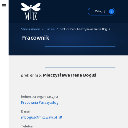
Zaloguj
Strona główna
/
Ludzie
/
prof. dr hab. Mieczysława Irena Boguś
Pracownik
Mieczysława Irena Boguś
prof. dr hab.
Jednostka organizacyjna
Pracownia Parazytologii
E-mail
mbogus@miiz.waw.pl
Telefon