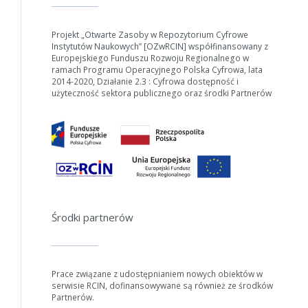
Projekt „Otwarte Zasoby w Repozytorium Cyfrowe
Instytutów Naukowych” [OZwRCIN] współfinansowany z
Europejskiego Funduszu Rozwoju Regionalnego w
ramach Programu Operacyjnego Polska Cyfrowa, lata
2014-2020, Działanie 2.3 : Cyfrowa dostępność i
użyteczność sektora publicznego oraz środki Partnerów
W zależności od ilości danych do przetworzenia generowanie pliku
może się wydłużyć.
Jeśli generowanie trwa zbyt długo można ograniczyć dane np.
Środki partnerów
zmniejszając zakres lat.
Anuluj
Prace związane z udostępnianiem nowych obiektów w
serwisie RCIN, dofinansowywane są również ze środków
Partnerów.