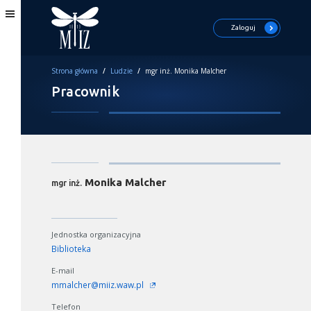
Zaloguj
Strona główna
/
Ludzie
/
mgr inż. Monika Malcher
Pracownik
Monika Malcher
mgr inż.
Jednostka organizacyjna
Biblioteka
E-mail
mmalcher@miiz.waw.pl
Telefon