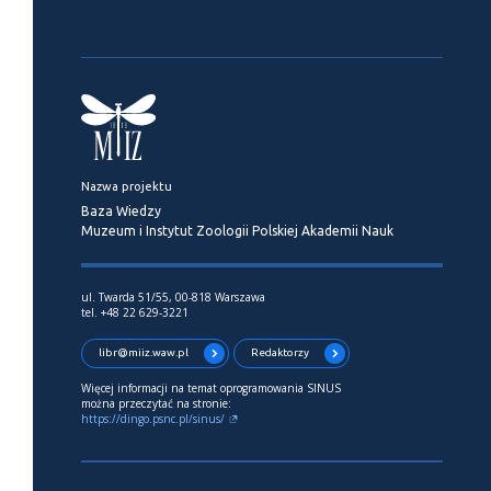
Nazwa projektu
Baza Wiedzy
Muzeum i Instytut Zoologii Polskiej Akademii Nauk
ul. Twarda 51/55, 00-818 Warszawa
tel. +48 22 629-3221
libr@miiz.waw.pl
Redaktorzy
Więcej informacji na temat oprogramowania SINUS
można przeczytać na stronie:
https://dingo.psnc.pl/sinus/