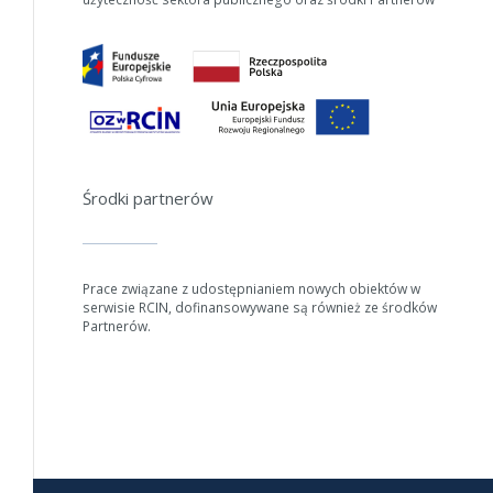
Środki partnerów
W zależności od ilości danych do przetworzenia generowanie pliku
może się wydłużyć.
Jeśli generowanie trwa zbyt długo można ograniczyć dane np.
zmniejszając zakres lat.
Prace związane z udostępnianiem nowych obiektów w
serwisie RCIN, dofinansowywane są również ze środków
Partnerów.
Anuluj