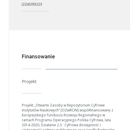
(22)6293223
Finansowanie
Projekt
Projekt „Otwarte Zasoby w Repozytorium Cyfrowe
Instytutów Naukowych” [OZwRCIN] współfinansowany z
Europejskiego Funduszu Rozwoju Regionalnego w
ramach Programu Operacyjnego Polska Cyfrowa, lata
2014-2020, Działanie 2.3 : Cyfrowa dostępność i
użyteczność sektora publicznego oraz środki Partnerów