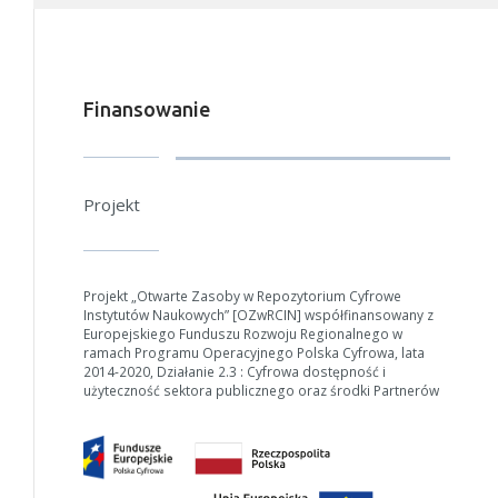
Finansowanie
W zależności od ilości danych do przetworzenia generowanie pliku
może się wydłużyć.
Projekt
Jeśli generowanie trwa zbyt długo można ograniczyć dane np.
zmniejszając zakres lat.
Anuluj
Projekt „Otwarte Zasoby w Repozytorium Cyfrowe
Instytutów Naukowych” [OZwRCIN] współfinansowany z
Europejskiego Funduszu Rozwoju Regionalnego w
ramach Programu Operacyjnego Polska Cyfrowa, lata
2014-2020, Działanie 2.3 : Cyfrowa dostępność i
użyteczność sektora publicznego oraz środki Partnerów