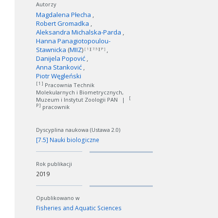
Autorzy
Magdalena Płecha
Robert Gromadka
Aleksandra Michalska-Parda
Hanna Panagiotopoulou-
Stawnicka
(
MIIZ
)
[ 1 ][ 7.5 ][ P ]
Danijela Popović
Anna Stanković
Piotr Węgleński
[ 1 ]
Pracownia Technik
Molekularnych i Biometrycznych,
[
Muzeum i Instytut Zoologii PAN
|
P ]
pracownik
Dyscyplina naukowa (Ustawa 2.0)
[7.5] Nauki biologiczne
Rok publikacji
2019
Opublikowano w
Fisheries and Aquatic Sciences