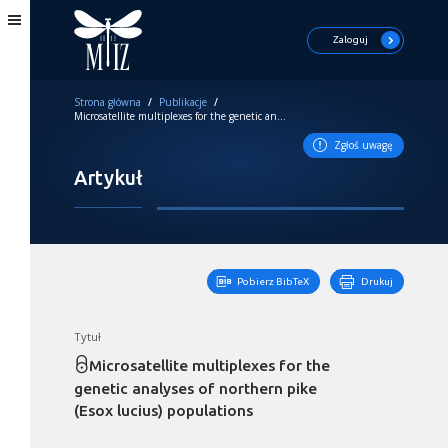
Zaloguj
Strona główna
/
Publikacje
/
Microsatellite multiplexes for the genetic analyses of northern pike (Esox lucius) populations
Zgłoś uwagę
Artykuł
Pobierz BibTeX
Drukuj
Tytuł
Microsatellite multiplexes for the
genetic analyses of northern pike
(Esox lucius) populations