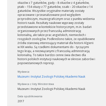
okazów z 7 gatunków, gady – 8 okazów z 4 gatunków,
ptaki – 154 okazy z 77 gatunków, ssaki – 20 okazów z 14
gatunków. Wszystkie oryginalne materiały zostały
opracowane i przeanalizowane pod względem
przyrodniczym, muzeograficznym oraz z punktu widzenia
historii nauki. Rezultaty naukowe wyprawy zostały
przedstawione w kontekście historycznym, m.in. badań
organizowanych przez francuską administrację
kolonialną, ale także prac angielskich, niemieckich i
rosyjskich zoologów. Podkreślono także, że opublikowne
źródła stanowią interesujący materiał dla historii Algierii
w XIX wieku. Są rzadkimi dokumentami do - tyczącymi
tego kraju, a niezwiązanymi z francuską administracją
kolonialną. To także bardzo cenne świa dectwo dla
historii polskich instytucji naukowych w okresie zaborów i
popowstaniowych represji.
Wydawca
Muzeum i Instytut Zoologii Polskiej Akademii Nauk
Wydawca z listy Ministerstwa
Muzeum i Instytut Zoologii Polskiej Akademii Nauk
Data opublikowania
2017