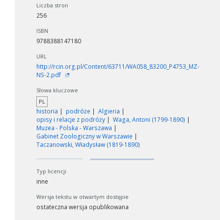
Liczba stron
W zależności od ilości danych do przetworzenia generowanie pliku
256
może się wydłużyć.
ISBN
Jeśli generowanie trwa zbyt długo można ograniczyć dane np.
9788388147180
zmniejszając zakres lat.
URL
http://rcin.org.pl/Content/63711/WA058_83200_P4753_MZ-
Anuluj
NS-2.pdf
Słowa kluczowe
PL
historia
podróże
Algieria
opisy i relacje z podróży
Waga, Antoni (1799-1890)
Muzea - Polska - Warszawa
Gabinet Zoologiczny w Warszawie
Taczanowski, Władysław (1819-1890)
Typ licencji
inne
Wersja tekstu w otwartym dostępie
ostateczna wersja opublikowana