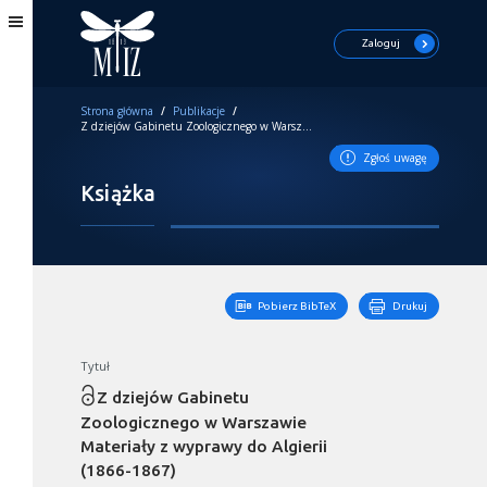
Zaloguj
Strona główna
/
Publikacje
/
Z dziejów Gabinetu Zoologicznego w Warszawie Materiały z wyprawy do Algierii (1866-1867)
Zgłoś uwagę
Książka
Pobierz BibTeX
Drukuj
Tytuł
Z dziejów Gabinetu
Zoologicznego w Warszawie
Materiały z wyprawy do Algierii
(1866-1867)