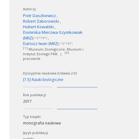
Autorzy
Piotr Daszkiewicz
Robert Zaborowski
Hubert Kowalski
Dominika Mierzwa-Szymkowiak
(
MIIZ
)
[ 1 ][ 7.5 ][ P ]
Dariusz Iwan
(
MIIZ
)
[ 1 ][ 7.5 ][ P ]
[ 1 ]
Muzeum Zoologiczne, Muzeum i
[ P ]
Instytut Zoologii PAN
|
pracownik
Dyscyplina naukowa (Ustawa 2.0)
[7.5] Nauki biologiczne
Rok publikacji
2017
Typ książki
monografia naukowa
Język publikacji