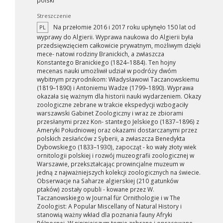
polski
Streszczenie
Na przełomie 2016 i 2017 roku upłynęło 150 lat od
PL
wyprawy do Algierii. Wyprawa naukowa do Algierii była
przedsięwzięciem całkowicie prywatnym, możliwym dzięki
mece- natowi rodziny Branickich, a zwłaszcza
Konstantego Branickiego (1824–1884). Ten hojny
mecenas nauki umożliwił udział w podróży dwóm
wybitnym przyrodnikom: Władysławowi Taczanowskiemu
(1819–1890) i Antoniemu Wadze (1799–1890). Wyprawa
okazała się ważnym dla historii nauki wydarzeniem. Okazy
zoologiczne zebrane w trakcie ekspedycji wzbogaciły
warszawski Gabinet Zoologiczny i wraz ze zbiorami
przesłanymi przez Kon- stantego Jelskiego (1837–1896) z
Ameryki Południowej oraz okazami dostarczanymi przez
polskich zesłańców z Syberii, a zwłaszcza Benedykta
Dybowskiego (1833–1930), zapocząt - ko wały złoty wiek
ornitologii polskiej i rozwój muzeografii zoologicznej w
Warszawie, przekształcając prowincjalne muzeum w
jedną z najważniejszych kolekcji zoologicznych na świecie.
Obserwacje na Saharze algierskiej (210 gatunków
ptaków) zostały opubli - kowane przez W.
Taczanowskiego w Journal für Ornithologie i w The
Zoologist: A Popular Miscellany of Natural History i
stanowią ważny wkład dla poznania fauny Afryki