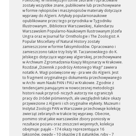
Północnej. W nininiejszym tomie zebrane i opracowane
zostały wszystkie znane, publikowne lub przechowywane
w formie rękopisów i maszynopisów materiały dotyczące
wyprawy do Algierii. Artykuły popularnonaukowe
opublikowane przez tego przyrodnika w Tygodniku
Illustrowanym , Bibliotece Warszawskiej , Kalendarzu
Warszawskim Popularno-Naukowym Ilustrowanym Józefa
Ungra oraz w Journal für Ornithologie i The Zoologist: A
Popular Miscellany of Natural History zostały
zamieszczone w formie faksymiloidów. Opracowano i
zamieszczono także trzy listy W. Taczanowskiego do K.
Jelskiego dotyczące wyprawy algierskiej, przechowywane
w Archiwum Zgromadzenia Księży Misjonarzy w Krakowie.
Rozdział „Dziennik z podróży Antoniego Wagi” zawiera
notatki A. Wagi poświęcone wy - pra wie do Algierii. Jest
to fragment oryginalnego dokumentu przechowywanego
w Archi- wum Nauki PAN i PAU w Krakowie. Zgodnie z
tendencjami panującymi w nowoczesnej metodologii
historii nauk przyrod- niczych autorzy nie ograniczyli
pracy do źródeł piśmiennych, ale uwzględnili także okazy
przywiezione z Algierii i ich oryginalne etykiety. Muzeum i
Instytut Zoologii PAN w Warszawie przechowuje kolekcję
zwierząt zebranych w trakcie tej wyprawy. Obecnie,
pomimo strat jakie warszawskie zbiory poniosły w
rezultacie pożaru oraz zniszczeń wojennych, kolekcja
obejmuje: pająki – 174 okazy reprezentujące 16
taksonów, owady – 10 okazów z 8 gatunków, ryby – 7