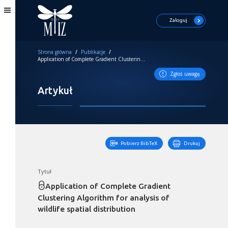
Zaloguj
Strona główna
/
Publikacje
/
Application of Complete Gradient Clustering Algorithm for analysis of wildlife spatial distribution
Zgłoś uwagę
Artykuł
Pobierz BibTeX
Drukuj
Tytuł
Application of Complete Gradient
Clustering Algorithm for analysis of
wildlife spatial distribution