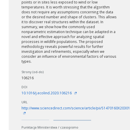
points or in sites less exposed to wind or low
temperatures. It is worth stressing that the algorithm
does not require any assumptions concerning the data
or the desired number and shape of clusters. This allows
it to discover real structures within the dataset. In
summary, we show how the commonly used
nonparametric estimation technique can be adapted in a
novel and effective approach for analyzing spatial
processes in wildlife populations. The proposed
methodology reveals powerful results for further
investigation and refinements, especially when we
consider an influence of environmental factors of various
types.
Strony (od-do)
106216
DOI
W zależności od ilości danych do przetworzenia generowanie plik
10.1016/j.ecolind.2020.106216
może się wydłużyć.
URL
Jeśli generowanie trwa zbyt długo można ograniczyć dane np.
http://www.sciencedirect.com/science/article/pii/S1470160X2030
zmniejszając zakres lat.
Anuluj
Punktacja Ministerstwa / czasopismo