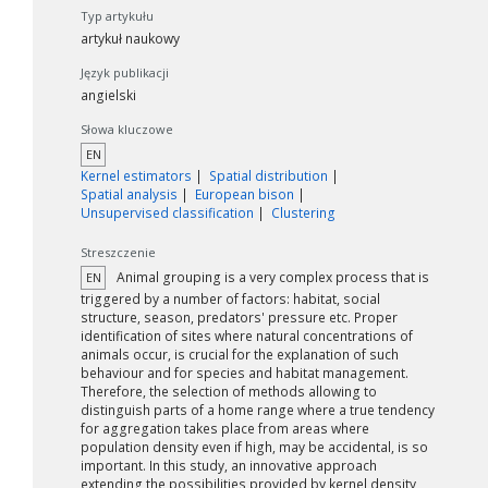
Typ artykułu
artykuł naukowy
Język publikacji
angielski
Słowa kluczowe
EN
Kernel estimators
Spatial distribution
Spatial analysis
European bison
Unsupervised classification
Clustering
Streszczenie
Animal grouping is a very complex process that is
EN
triggered by a number of factors: habitat, social
structure, season, predators' pressure etc. Proper
identification of sites where natural concentrations of
animals occur, is crucial for the explanation of such
behaviour and for species and habitat management.
Therefore, the selection of methods allowing to
distinguish parts of a home range where a true tendency
for aggregation takes place from areas where
population density even if high, may be accidental, is so
important. In this study, an innovative approach
extending the possibilities provided by kernel density