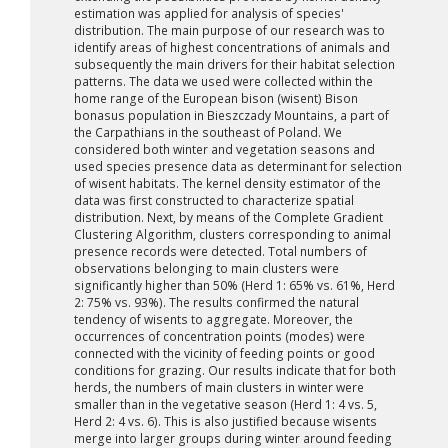
estimation was applied for analysis of species'
distribution. The main purpose of our research was to
identify areas of highest concentrations of animals and
subsequently the main drivers for their habitat selection
patterns. The data we used were collected within the
home range of the European bison (wisent) Bison
bonasus population in Bieszczady Mountains, a part of
the Carpathians in the southeast of Poland. We
considered both winter and vegetation seasons and
used species presence data as determinant for selection
of wisent habitats. The kernel density estimator of the
data was first constructed to characterize spatial
distribution. Next, by means of the Complete Gradient
Clustering Algorithm, clusters corresponding to animal
presence records were detected. Total numbers of
observations belonging to main clusters were
significantly higher than 50% (Herd 1: 65% vs. 61%, Herd
2: 75% vs. 93%). The results confirmed the natural
tendency of wisents to aggregate. Moreover, the
occurrences of concentration points (modes) were
connected with the vicinity of feeding points or good
conditions for grazing. Our results indicate that for both
herds, the numbers of main clusters in winter were
smaller than in the vegetative season (Herd 1: 4 vs. 5,
Herd 2: 4 vs. 6). This is also justified because wisents
merge into larger groups during winter around feeding