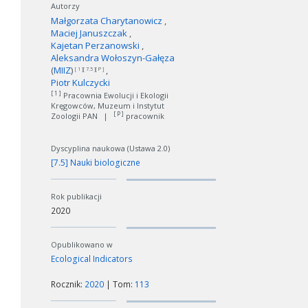
Autorzy
Małgorzata Charytanowicz
Maciej Januszczak
Kajetan Perzanowski
Aleksandra Wołoszyn-Gałęza
(
MIIZ
)
[ 1 ][ 7.5 ][ P ]
Piotr Kulczycki
[ 1 ]
Pracownia Ewolucji i Ekologii
Kręgowców, Muzeum i Instytut
[ P ]
Zoologii PAN
|
pracownik
Dyscyplina naukowa (Ustawa 2.0)
[7.5] Nauki biologiczne
Rok publikacji
2020
Opublikowano w
Ecological Indicators
Rocznik:
2020
| Tom:
113