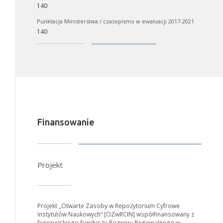
140
Punktacja Ministerstwa / czasopismo w ewaluacji 2017-2021
140
Finansowanie
Projekt
Projekt „Otwarte Zasoby w Repozytorium Cyfrowe
Instytutów Naukowych” [OZwRCIN] współfinansowany z
Europejskiego Funduszu Rozwoju Regionalnego w