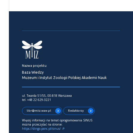
Nazwa projektu
Baza Wiedzy
Muzeum i Instytut Zoologii Polskiej Akademii Nauk
ul. Twarda 51/55, 00-818 Warszawa
tel. +48 22 629-3221
libr@miiz.waw.pl
Redaktorzy
Więcej informacji na temat oprogramowania SINUS
można przeczytać na stronie:
https://dingo.psnc.pl/sinus/