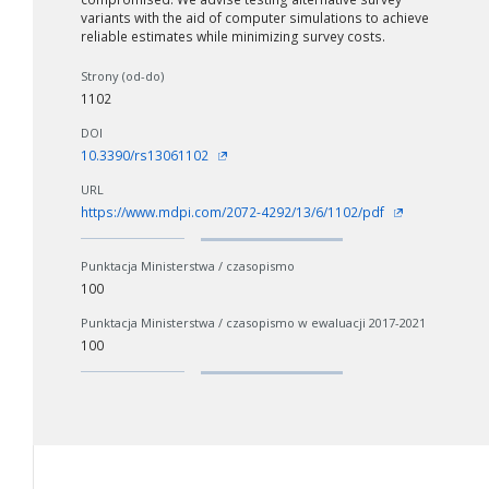
variants with the aid of computer simulations to achieve
reliable estimates while minimizing survey costs.
Strony (od-do)
1102
DOI
10.3390/rs13061102
URL
https://www.mdpi.com/2072-4292/13/6/1102/pdf
Punktacja Ministerstwa / czasopismo
100
Punktacja Ministerstwa / czasopismo w ewaluacji 2017-2021
100
W zależności od ilości danych do przetworzenia generowanie pliku
może się wydłużyć.
Jeśli generowanie trwa zbyt długo można ograniczyć dane np.
zmniejszając zakres lat.
Anuluj