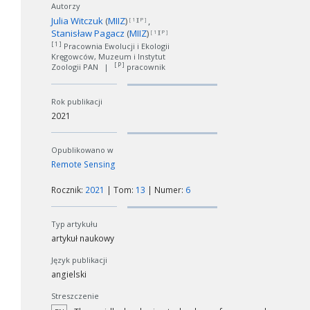
Autorzy
Julia Witczuk
(
MIIZ
)
[ 1 ][ P ]
Stanisław Pagacz
(
MIIZ
)
[ 1 ][ P ]
[ 1 ]
Pracownia Ewolucji i Ekologii
Kręgowców, Muzeum i Instytut
[ P ]
Zoologii PAN
|
pracownik
Rok publikacji
2021
Opublikowano w
Remote Sensing
Rocznik:
2021
| Tom:
13
| Numer:
6
Typ artykułu
artykuł naukowy
Język publikacji
angielski
Streszczenie