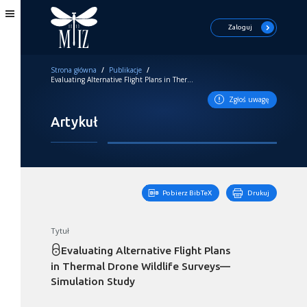
Zaloguj
Strona główna
/
Publikacje
/
Evaluating Alternative Flight Plans in Thermal Drone Wildlife Surveys—Simulation Study
Zgłoś uwagę
Artykuł
Pobierz BibTeX
Drukuj
Tytuł
Evaluating Alternative Flight Plans
in Thermal Drone Wildlife Surveys—
Simulation Study