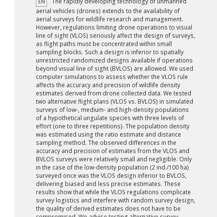
The rapidly developing technology of unmanned
EN
aerial vehicles (drones) extends to the availability of
aerial surveys for wildlife research and management.
However, regulations limiting drone operations to visual
line of sight (VLOS) seriously affect the design of surveys,
as flight paths must be concentrated within small
sampling blocks. Such a design is inferior to spatially
unrestricted randomized designs available if operations
beyond visual line of sight (BVLOS) are allowed. We used
computer simulations to assess whether the VLOS rule
affects the accuracy and precision of wildlife density
estimates derived from drone collected data. We tested
two alternative flight plans (VLOS vs. BVLOS) in simulated
surveys of low-, medium- and high-density populations
of a hypothetical ungulate species with three levels of
effort (one to three repetitions). The population density
was estimated using the ratio estimate and distance
sampling method. The observed differences in the
accuracy and precision of estimates from the VLOS and
BVLOS surveys were relatively small and negligible. Only
in the case of the low-density population (2 ind./100 ha)
surveyed once was the VLOS design inferior to BVLOS,
delivering biased and less precise estimates. These
results show that while the VLOS regulations complicate
survey logistics and interfere with random survey design,
the quality of derived estimates does not have to be
compromised. We advise testing alternative survey