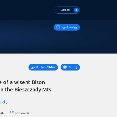
Zaloguj
Zgłoś uwagę
Pobierz BibTeX
Drukuj
 of a wisent Bison
in the Bieszczady Mts.
ski
[ P ]
 PAN
|
pracownik