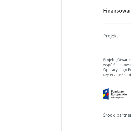
Finansowan
Projekt
Projekt „Otwart
współfinansowa
Operacyjnego Pol
użyteczność sek
Środki partn