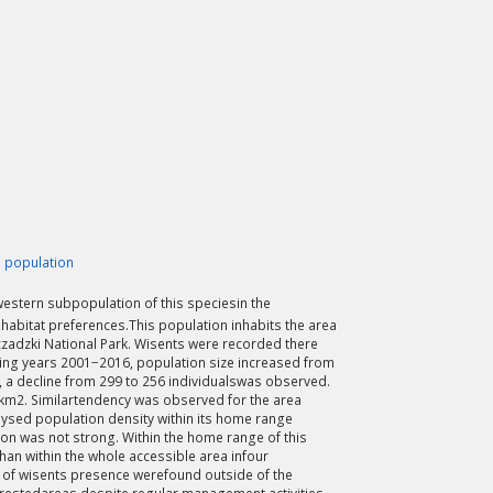
population
estern subpopulation of this speciesin the
 habitat preferences.This population inhabits the area
szczadzki National Park. Wisents were recorded there
During years 2001−2016, population size increased from
, a decline from 299 to 256 individualswas observed.
km2. Similartendency was observed for the area
alysed population density within its home range
ion was not strong. Within the home range of this
han within the whole accessible area infour
s of wisents presence werefound outside of the