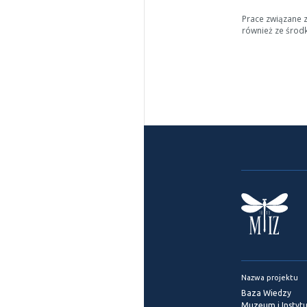
Prace związane 
również ze środ
Nazwa projektu
Baza Wiedzy
Muzeum i Instytu