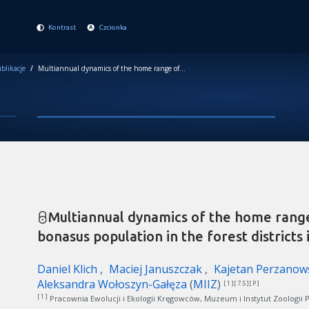
Kontrast
Czcionka
blikacje
/
Multiannual dynamics of the home range of a wisent Bison bonasus population in the forest districts in the Bieszczady Mts.
Multiannual dynamics of the home range
bonasus population in the forest districts 
Daniel Klich
Maciej Januszczak
Kajetan Perzanow
Aleksandra Wołoszyn-Gałęza
(
MIIZ
)
[ 1 ][ 7.5 ][ P ]
[ 1 ]
Pracownia Ewolucji i Ekologii Kręgowców, Muzeum i Instytut Zoologii