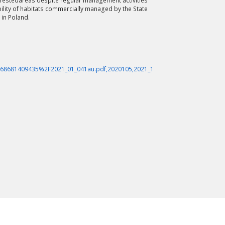
forestedareas despite regular management activities
bility of habitats commercially managed by the State
 in Poland.
468681409435%2F2021_01_041au.pdf,2020105,2021_1
wydłużyć.
kres lat.