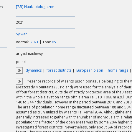
wa
[7.5] Nauki biologiczne
2021
Sylwan
Rocznik:
2021
| Tom:
65
artykuł naukowy
polski
dynamics
forest districts
European bison
home range
EN
Presence records of wisents Bison bonasus belonging to the w
EN
Bieszczady Mountains (SE Poland) were used for the analysis of their
of four forest districts, outside of strictly protected area of theBie
within the whole elevation range ofthis area i.e. 310−1066 m a.s.l. 
140 to 344individuals. However in the period between 2010 and 2013
The area of population home range fluctuated between 188 and 504 
assumed as truly utilized by wisents i.e. kernel 95%. Althoughthe an
generally increased together with thenumber of individuals this relat
population,the fraction of the open areas was by some 20% higher, t
investigated forest districts. Nevertheless, only about 8% of record