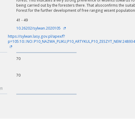
forest. This indicates a very strong preference of wisents towards 
being carried out by the foresters there. That alsoconfirms the suita
Forest for the further development of free ranging wisent population
41 - 49
10.26202/sylwan.2020105
https://sylwan.lasy.gov.pl/apex/f?
p=105:10:::NO::P10_NAZWA_PLIKU,P10_ARTYKUL,P10_ZESZYT_NEW:24893
70
70
21
ości od ilości danych do przetworzenia generowanie pliku może się 
nerowanie trwa zbyt długo można ograniczyć dane np. zmniejszając za