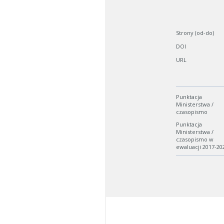
Strony (od-do)
DOI
URL
Punktacja
Ministerstwa /
czasopismo
Punktacja
Ministerstwa /
czasopismo w
ewaluacji 2017-20
W zależn
Jeśli ge