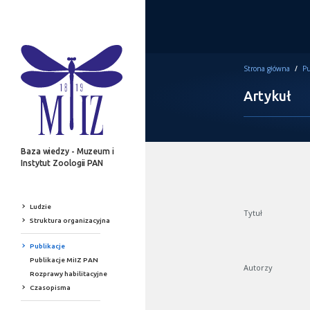
Strona główna
/
Pu
Artykuł
Baza wiedzy - Muzeum i
Instytut Zoologii PAN
Ludzie
Tytuł
Struktura organizacyjna
Publikacje
Publikacje MiIZ PAN
Autorzy
Rozprawy habilitacyjne
Czasopisma