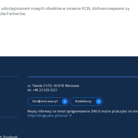
z udostępnianiem nowych obiektów w serwisie RCIN, dofinansowywane są
ków Partnerów.
ul. Twarda 51/55, 00-818 Warszawa
tel. +48 22 629-3221
libr@miiz.waw.pl
Redaktorzy
Więcej informacji na temat oprogramowania SINUS można przeczytać na stro
https://dingo.psnc.pl/sinus/
t Zoologii