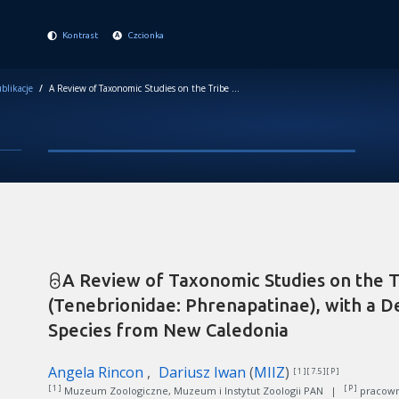
Kontrast
Czcionka
blikacje
/
A Review of Taxonomic Studies on the Tribe Archaeoglenini (Tenebrionidae: Phrenapatinae), with a Description of the New Species from New Caledonia
A Review of Taxonomic Studies on the T
(Tenebrionidae: Phrenapatinae), with a D
Species from New Caledonia
Angela Rincon
Dariusz Iwan
(
MIIZ
)
[ 1 ][ 7.5 ][ P ]
[ 1 ]
[ P ]
Muzeum Zoologiczne, Muzeum i Instytut Zoologii PAN
|
pracown