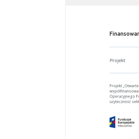
Finansowan
Projekt
W zależn
Jeśli ge
Projekt „Otwart
współfinansowa
Operacyjnego Pol
użyteczność sek