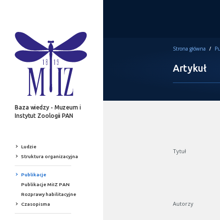
Strona główna
/
Pu
Artykuł
Baza wiedzy - Muzeum i
Instytut Zoologii PAN
Ludzie
Tytuł
Struktura organizacyjna
Publikacje
Publikacje MiIZ PAN
Rozprawy habilitacyjne
Autorzy
Czasopisma