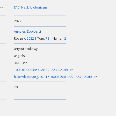
wa
[7.5] Nauki biologiczne
2022
Annales Zoologici
Rocznik:
2022
| Tom:
72
| Numer:
2
artykuł naukowy
angielski
347 - 355
10.3161/00034541ANZ2022.72.2.015
http://dx.doi.org/10.3161/00034541anz2022.72.2.015
70