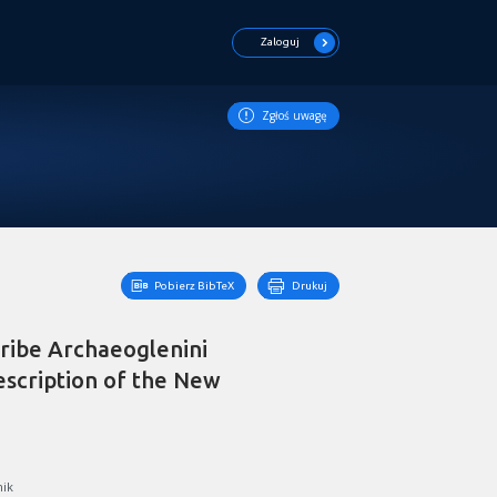
Zaloguj
Zgłoś uwagę
Pobierz BibTeX
Drukuj
ribe Archaeoglenini
escription of the New
ik