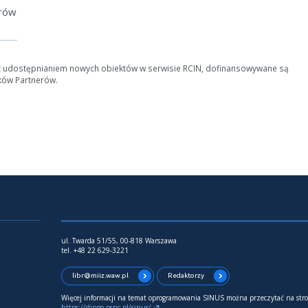
erów
z udostępnianiem nowych obiektów w serwisie RCIN, dofinansowywane są
ków Partnerów.
ul. Twarda 51/55, 00-818 Warszawa
tel. +48 22 629-3221
libr@miiz.waw.pl
Redaktorzy
Więcej informacji na temat oprogramowania SINUS można przeczytać na stro
https://dingo.psnc.pl/sinus/