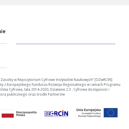
ie
ości od ilości danych do przetworzenia generowanie pliku może się 
nerowanie trwa zbyt długo można ograniczyć dane np. zmniejszając za
Anuluj
e Zasoby w Repozytorium Cyfrowe Instytutów Naukowych” [OZwRCIN]
ny z Europejskiego Funduszu Rozwoju Regionalnego w ramach Programu
ska Cyfrowa, lata 2014-2020, Działanie 2.3 : Cyfrowa dostępność i
tora publicznego oraz środki Partnerów