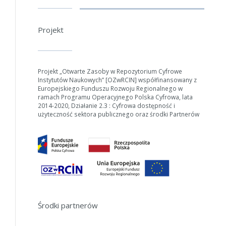
Projekt
W zależności od ilości danych do przetworzenia generowanie pliku
może się wydłużyć.
Jeśli generowanie trwa zbyt długo można ograniczyć dane np.
Projekt „Otwarte Zasoby w Repozytorium Cyfrowe
zmniejszając zakres lat.
Instytutów Naukowych” [OZwRCIN] współfinansowany z
Europejskiego Funduszu Rozwoju Regionalnego w
Anuluj
ramach Programu Operacyjnego Polska Cyfrowa, lata
2014-2020, Działanie 2.3 : Cyfrowa dostępność i
użyteczność sektora publicznego oraz środki Partnerów
Środki partnerów