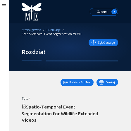
Zaloguj
Strona główna
/
Publikacje
/
Spatio-Temporal Event Segmentation for Wildlife Extended Videos
Zgłoś uwagę
Rozdział
Pobierz BibTeX
Drukuj
Tytuł
Spatio-Temporal Event
Segmentation for Wildlife Extended
Videos