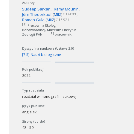
Autorzy
Sudeep Sarkar
Ramy Mounir
Jörn Theuerkauf
(
MIIZ
)
[ 1 ][ 7.5 ][ P ]
Roman Gula
(
MIIZ
)
[ 1 ][ 7.5 ][ P ]
[ 1 ]
Pracownia Ekologii
Behawioralnej, Muzeum i Instytut
[ P ]
Zoologii PAN
|
pracownik
Dyscyplina naukowa (Ustawa 2.0)
[7.5] Nauki biologiczne
Rok publikacji
2022
Typ rozdziału
rozdział w monografii naukowej
Język publikacji
angielski
Strony (od-do)
48 - 59