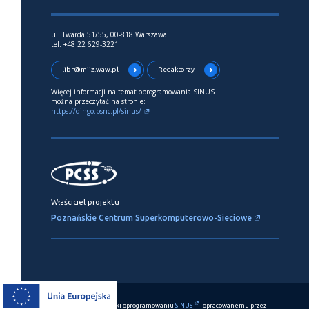
ul. Twarda 51/55, 00-818 Warszawa
tel. +48 22 629-3221
libr@miiz.waw.pl
Redaktorzy
Więcej informacji na temat oprogramowania SINUS
można przeczytać na stronie:
https://dingo.psnc.pl/sinus/
Właściciel projektu
Poznańskie Centrum Superkomputerowo-Sieciowe
Ten serwis działa dzięki oprogramowaniu
SINUS
opracowanemu przez