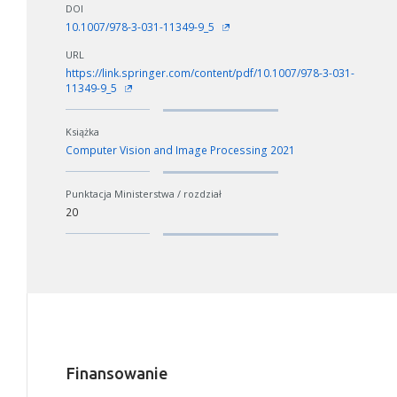
DOI
10.1007/978-3-031-11349-9_5
URL
https://link.springer.com/content/pdf/10.1007/978-3-031-
11349-9_5
Książka
Computer Vision and Image Processing 2021
Punktacja Ministerstwa / rozdział
20
Finansowanie