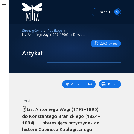
Zaloguj
Strona główna
/
Publikacje
/
List Antoniego Wagi (1799–1890) do Konstantego Branickiego (1824–1884) — interesujący przyczynek do historii Gabinetu Zoologicznego
Zgłoś uwagę
Artykuł
Pobierz BibTeX
Drukuj
Tytuł
List Antoniego Wagi (1799–1890)
do Konstantego Branickiego (1824–
1884) — interesujący przyczynek do
historii Gabinetu Zoologicznego