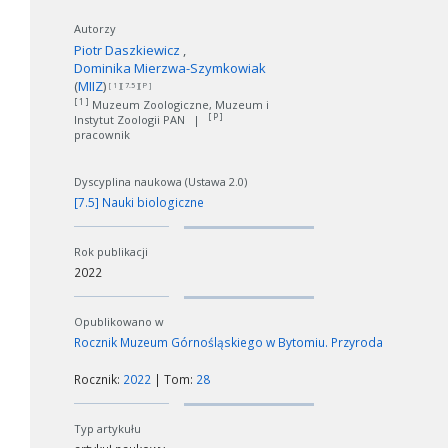
Autorzy
Piotr Daszkiewicz
Dominika Mierzwa-Szymkowiak
(
MIIZ
)
[ 1 ][ 7.5 ][ P ]
[ 1 ]
Muzeum Zoologiczne, Muzeum i
[ P ]
Instytut Zoologii PAN
|
pracownik
Dyscyplina naukowa (Ustawa 2.0)
[7.5] Nauki biologiczne
Rok publikacji
2022
Opublikowano w
Rocznik Muzeum Górnośląskiego w Bytomiu. Przyroda
Rocznik:
2022
| Tom:
28
Typ artykułu