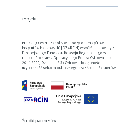
Projekt
W zależności od ilości danych do przetworzenia generowanie pliku
może się wydłużyć.
Jeśli generowanie trwa zbyt długo można ograniczyć dane np.
Projekt „Otwarte Zasoby w Repozytorium Cyfrowe
zmniejszając zakres lat.
Instytutów Naukowych” [OZwRCIN] współfinansowany z
Europejskiego Funduszu Rozwoju Regionalnego w
Anuluj
ramach Programu Operacyjnego Polska Cyfrowa, lata
2014-2020, Działanie 2.3 : Cyfrowa dostępność i
użyteczność sektora publicznego oraz środki Partnerów
Środki partnerów