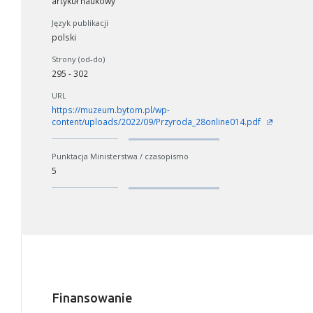
artykuł naukowy
Język publikacji
polski
Strony (od-do)
295 - 302
URL
https://muzeum.bytom.pl/wp-
content/uploads/2022/09/Przyroda_28online014.pdf
Punktacja Ministerstwa / czasopismo
5
Finansowanie