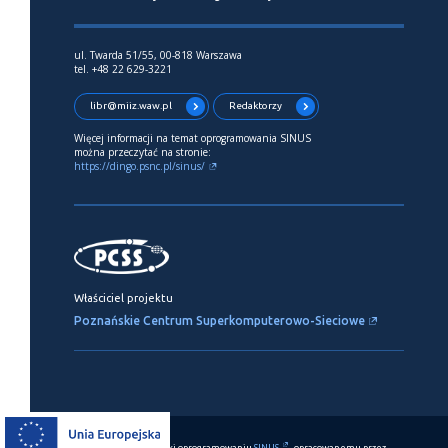
ul. Twarda 51/55, 00-818 Warszawa
tel. +48 22 629-3221
libr@miiz.waw.pl
Redaktorzy
Więcej informacji na temat oprogramowania SINUS
można przeczytać na stronie:
https://dingo.psnc.pl/sinus/
Właściciel projektu
Poznańskie Centrum Superkomputerowo-Sieciowe
Ten serwis działa dzięki oprogramowaniu
SINUS
opracowanemu przez