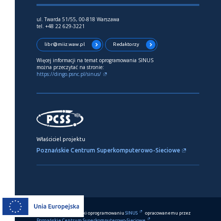
ul. Twarda 51/55, 00-818 Warszawa
tel. +48 22 629-3221
libr@miiz.waw.pl
Redaktorzy
Więcej informacji na temat oprogramowania SINUS
można przeczytać na stronie:
https://dingo.psnc.pl/sinus/
Właściciel projektu
Poznańskie Centrum Superkomputerowo-Sieciowe
Ten serwis działa dzięki oprogramowaniu
SINUS
opracowanemu przez
Poznańskie Centrum Superkomputerowo-Sieciowe