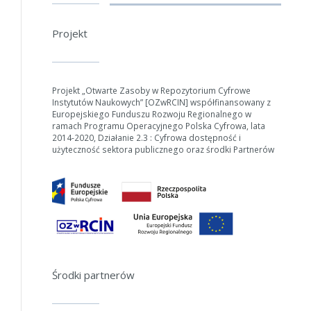
Projekt
W zależności od ilości danych do przetworzenia generowanie pliku
może się wydłużyć.
Jeśli generowanie trwa zbyt długo można ograniczyć dane np.
Projekt „Otwarte Zasoby w Repozytorium Cyfrowe
zmniejszając zakres lat.
Instytutów Naukowych” [OZwRCIN] współfinansowany z
Europejskiego Funduszu Rozwoju Regionalnego w
Anuluj
ramach Programu Operacyjnego Polska Cyfrowa, lata
2014-2020, Działanie 2.3 : Cyfrowa dostępność i
użyteczność sektora publicznego oraz środki Partnerów
Środki partnerów