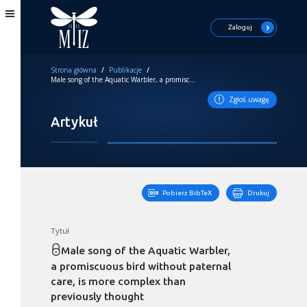
Zaloguj
Strona główna
/
Publikacje
/
Male song of the Aquatic Warbler, a promiscuous bird without paternal care, is more complex than previously thought
Zgłoś uwagę
Artykuł
Pobierz BibTeX
Drukuj
Tytuł
Male song of the Aquatic Warbler,
a promiscuous bird without paternal
care, is more complex than
previously thought