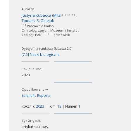
Autorzy
Justyna Kubacka
(
MIIZ
)
[ 1 ][ 7.5 ][ P ]
Tomasz S. Osiejuk
[ 1 ]
Pracownia Badań
Ornitologicznych, Muzeum i Instytut
[ P ]
Zoologii PAN
|
pracownik
Dyscyplina naukowa (Ustawa 2.0)
[7.5] Nauki biologiczne
Rok publikacji
2023
Opublikowano w
Scientific Reports
Rocznik:
2023
| Tom:
13
| Numer:
1
Typ artykułu
artykuł naukowy