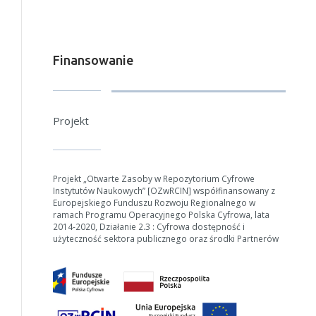
Finansowanie
W zależności od ilości danych do przetworzenia generowanie pliku
może się wydłużyć.
Projekt
Jeśli generowanie trwa zbyt długo można ograniczyć dane np.
zmniejszając zakres lat.
Anuluj
Projekt „Otwarte Zasoby w Repozytorium Cyfrowe
Instytutów Naukowych” [OZwRCIN] współfinansowany z
Europejskiego Funduszu Rozwoju Regionalnego w
ramach Programu Operacyjnego Polska Cyfrowa, lata
2014-2020, Działanie 2.3 : Cyfrowa dostępność i
użyteczność sektora publicznego oraz środki Partnerów