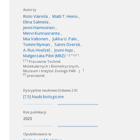
Autorzy
Risto Väinölä
Matti T. Heino
Elina Salmela
Jenni Harmoinen
Mervi Kunnasranta
Mia Valtonen
Jukka U. Palo
Tommi Nyman
Sanni Översti
A. Rus Hoelzel
Jouni Aspi
Małgorzata Pilot
(
MIIZ
)
[ 1 ][ 7.5 ][ P ]
[ 1 ]
Pracownia Technik
Molekularnych i Biometrycznych,
[
Muzeum i Instytut Zoologii PAN
|
P ]
pracownik
Dyscyplina naukowa (Ustawa 2.0)
[7.5] Nauki biologiczne
Rok publikacji
2023
Opublikowano w