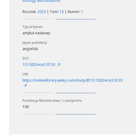
Ecology and Evolution
Rocznik:
2023
| Tom:
13
| Numer:
1
Typ artykułu
artykuł naukowy
Język publikacji
angielski
DOI
10.1002/ece3.9720
URL
https://onlinelibrary.wiley.com/doi/pdf/10.1002/ece3.9720
Punktacja Ministerstwa / czasopismo
100