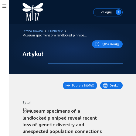
Zaloguj
Strona główna
/
Publikacje
/
Museum specimens of a landlocked pinniped reveal recent loss of genetic diversity and unexpected population connections
Zgłoś uwagę
Artykuł
Pobierz BibTeX
Drukuj
Tytuł
Museum specimens of a
landlocked pinniped reveal recent
loss of genetic diversity and
unexpected population connections