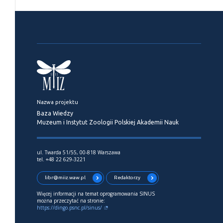
Nazwa projektu
Baza Wiedzy
Muzeum i Instytut Zoologii Polskiej Akademii Nauk
ul. Twarda 51/55, 00-818 Warszawa
tel. +48 22 629-3221
libr@miiz.waw.pl
Redaktorzy
Więcej informacji na temat oprogramowania SINUS
można przeczytać na stronie:
https://dingo.psnc.pl/sinus/