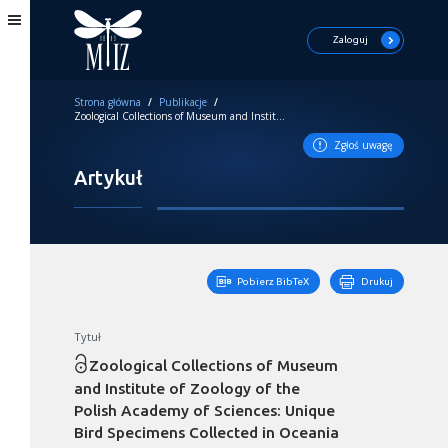
Zaloguj
Strona główna
/
Publikacje
/
Zoological Collections of Museum and Institute of Zoology of the Polish Academy of Sciences: Unique Bird Specimens Collected in Oceania by Jan Kubary in the 19th Century
Zgłoś uwagę
Artykuł
Pobierz BibTeX
Drukuj
Tytuł
Zoological Collections of Museum
and Institute of Zoology of the
Polish Academy of Sciences: Unique
Bird Specimens Collected in Oceania