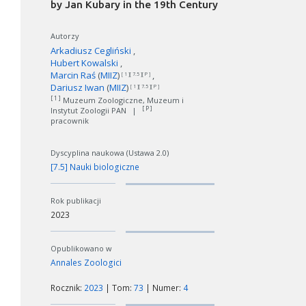
by Jan Kubary in the 19th Century
Autorzy
Arkadiusz Cegliński
Hubert Kowalski
Marcin Raś
(
MIIZ
)
[ 1 ][ 7.5 ][ P ]
Dariusz Iwan
(
MIIZ
)
[ 1 ][ 7.5 ][ P ]
[ 1 ]
Muzeum Zoologiczne, Muzeum i
[ P ]
Instytut Zoologii PAN
|
pracownik
Dyscyplina naukowa (Ustawa 2.0)
[7.5] Nauki biologiczne
Rok publikacji
2023
Opublikowano w
Annales Zoologici
Rocznik:
2023
| Tom:
73
| Numer:
4