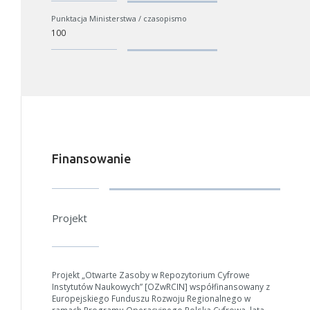
Punktacja Ministerstwa / czasopismo
100
W zależności od ilości danych do przetworzenia generowanie pliku
może się wydłużyć.
Finansowanie
Jeśli generowanie trwa zbyt długo można ograniczyć dane np.
zmniejszając zakres lat.
Projekt
Anuluj
Projekt „Otwarte Zasoby w Repozytorium Cyfrowe
Instytutów Naukowych” [OZwRCIN] współfinansowany z
Europejskiego Funduszu Rozwoju Regionalnego w