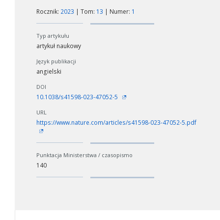
Rocznik:
2023
| Tom:
13
| Numer:
1
Typ artykułu
artykuł naukowy
Język publikacji
angielski
DOI
10.1038/s41598-023-47052-5
URL
https://www.nature.com/articles/s41598-023-47052-5.pdf
Punktacja Ministerstwa / czasopismo
140