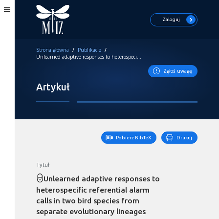
Zaloguj
Strona główna
/
Publikacje
/
Unlearned adaptive responses to heterospecific referential alarm calls in two bird species from separate evolutionary lineages
Zgłoś uwagę
Artykuł
Pobierz BibTeX
Drukuj
Tytuł
Unlearned adaptive responses to
heterospecific referential alarm
calls in two bird species from
separate evolutionary lineages