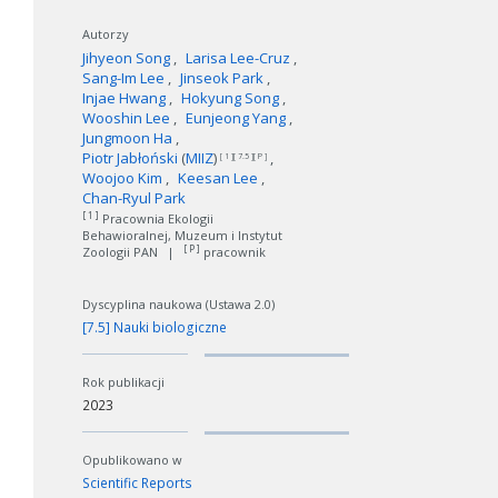
Autorzy
Jihyeon Song
Larisa Lee-Cruz
Sang-Im Lee
Jinseok Park
Injae Hwang
Hokyung Song
Wooshin Lee
Eunjeong Yang
Jungmoon Ha
Piotr Jabłoński
(
MIIZ
)
[ 1 ][ 7.5 ][ P ]
Woojoo Kim
Keesan Lee
Chan-Ryul Park
[ 1 ]
Pracownia Ekologii
Behawioralnej, Muzeum i Instytut
[ P ]
Zoologii PAN
|
pracownik
Dyscyplina naukowa (Ustawa 2.0)
[7.5] Nauki biologiczne
Rok publikacji
2023
Opublikowano w
Scientific Reports