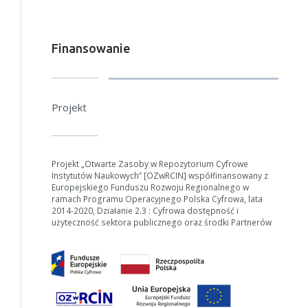
Finansowanie
W zależności od ilości danych do przetworzenia generowanie pliku
może się wydłużyć.
Projekt
Jeśli generowanie trwa zbyt długo można ograniczyć dane np.
zmniejszając zakres lat.
Anuluj
Projekt „Otwarte Zasoby w Repozytorium Cyfrowe
Instytutów Naukowych” [OZwRCIN] współfinansowany z
Europejskiego Funduszu Rozwoju Regionalnego w
ramach Programu Operacyjnego Polska Cyfrowa, lata
2014-2020, Działanie 2.3 : Cyfrowa dostępność i
użyteczność sektora publicznego oraz środki Partnerów