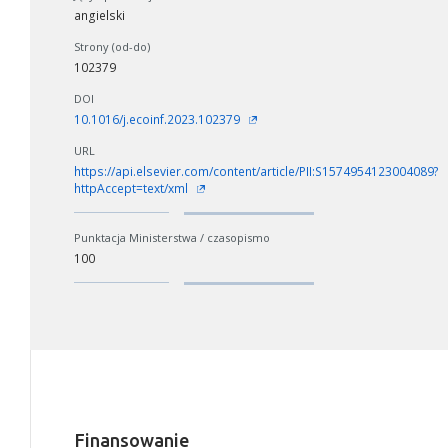
angielski
Strony (od-do)
102379
DOI
10.1016/j.ecoinf.2023.102379
URL
https://api.elsevier.com/content/article/PII:S1574954123004089?
httpAccept=text/xml
Punktacja Ministerstwa / czasopismo
100
Finansowanie