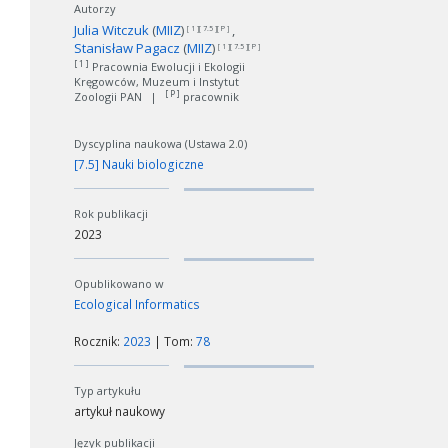
Autorzy
Julia Witczuk
(
MIIZ
)
[ 1 ][ 7.5 ][ P ]
Stanisław Pagacz
(
MIIZ
)
[ 1 ][ 7.5 ][ P ]
[ 1 ]
Pracownia Ewolucji i Ekologii
Kręgowców, Muzeum i Instytut
[ P ]
Zoologii PAN
|
pracownik
Dyscyplina naukowa (Ustawa 2.0)
[7.5] Nauki biologiczne
Rok publikacji
2023
Opublikowano w
Ecological Informatics
Rocznik:
2023
| Tom:
78
Typ artykułu
artykuł naukowy
Język publikacji