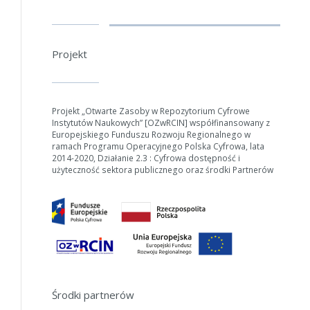
Projekt
W zależności od ilości danych do przetworzenia generowanie pliku
może się wydłużyć.
Jeśli generowanie trwa zbyt długo można ograniczyć dane np.
zmniejszając zakres lat.
Projekt „Otwarte Zasoby w Repozytorium Cyfrowe
Instytutów Naukowych” [OZwRCIN] współfinansowany z
Europejskiego Funduszu Rozwoju Regionalnego w
Anuluj
ramach Programu Operacyjnego Polska Cyfrowa, lata
2014-2020, Działanie 2.3 : Cyfrowa dostępność i
użyteczność sektora publicznego oraz środki Partnerów
Środki partnerów