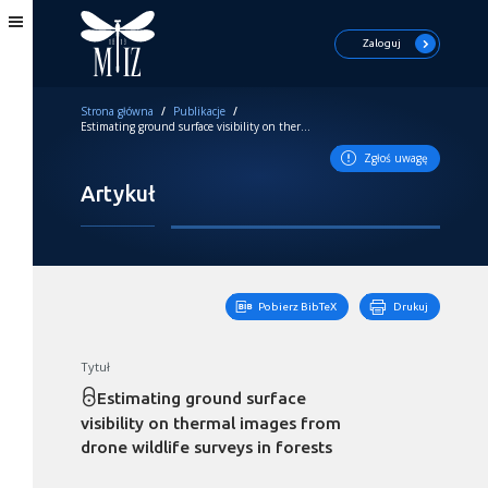
Zaloguj
Strona główna
/
Publikacje
/
Estimating ground surface visibility on thermal images from drone wildlife surveys in forests
Zgłoś uwagę
Artykuł
Pobierz BibTeX
Drukuj
Tytuł
Estimating ground surface
visibility on thermal images from
drone wildlife surveys in forests