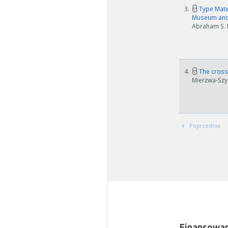
3.
Type Mater
Museum and 
Abraham S. H
4.
The crosse
Mierzwa-Szym
Poprzednia
W zależn
Jeśli ge
Finansowan