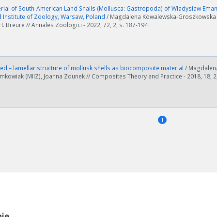
ial of South-American Land Snails (Mollusca: Gastropoda) of Władysław Emanu
Institute of Zoology, Warsaw, Poland
/ Magdalena Kowalewska-Groszkowska (
. Breure // Annales Zoologici - 2022, 72, 2, s. 187-194
d – lamellar structure of mollusk shells as biocomposite material
/ Magdalen
kowiak (MIIZ), Joanna Zdunek // Composites Theory and Practice - 2018, 18, 2,
1
ości od ilości danych do przetworzenia generowanie pliku może się 
nerowanie trwa zbyt długo można ograniczyć dane np. zmniejszając za
Anuluj
ie