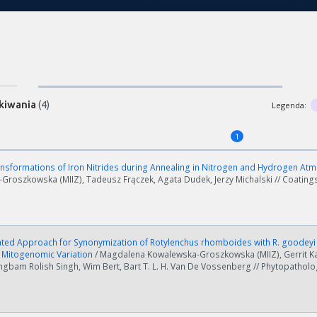
kiwania
(4)
Legenda:
1
nsformations of Iron Nitrides during Annealing in Nitrogen and Hydrogen A
roszkowska (MIIZ), Tadeusz Frączek, Agata Dudek, Jerzy Michalski // Coatings 
ated Approach for Synonymization of Rotylenchus rhomboides with R. goodeyi
c Mitogenomic Variation
/ Magdalena Kowalewska-Groszkowska (MIIZ), Gerrit Ka
bam Rolish Singh, Wim Bert, Bart T. L. H. Van De Vossenberg // Phytopathology