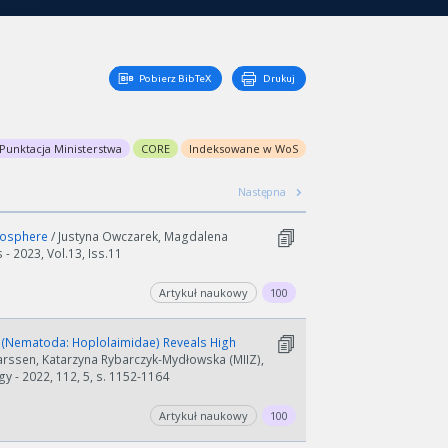
Pobierz BibTeX
Drukuj
Punktacja Ministerstwa
CORE
Indeksowane w WoS
Następna
tmosphere
/ Justyna Owczarek, Magdalena
- 2023, Vol.13, Iss.11
Artykuł naukowy
100
 (Nematoda: Hoplolaimidae) Reveals High
rssen, Katarzyna Rybarczyk-Mydłowska (MIIZ),
 - 2022, 112, 5, s. 1152-1164
Artykuł naukowy
100