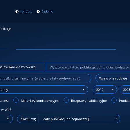
Kontrast
Czcionka
blikacje
Wszystkie rodzaje
-
ypliny
2017
202
Access
Materiały konferencyjne
Rozprawy habilitacyjne
Punktac
 w WoS
Sortuj wg
daty publikacji od najnowszej