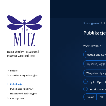
Strona główna
/
Pu
Publikacje
Wyszukiwanie
Baza wiedzy - Muzeum i
Instytut Zoologii PAN
Ludzie
Wszystkie dysc
Struktura organizacyjna
Tylko Open 
Publikacje
Publikacje MiIZ PAN
Indeksowane
Rozprawy habilitacyjne
Pokaż
100
Czasopisma