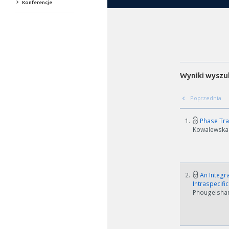
Konferencje
Wyniki wyszu
Poprzednia
1.
Phase Tra
Kowalewska-G
2.
An Integr
Intraspecifi
Phougeishang