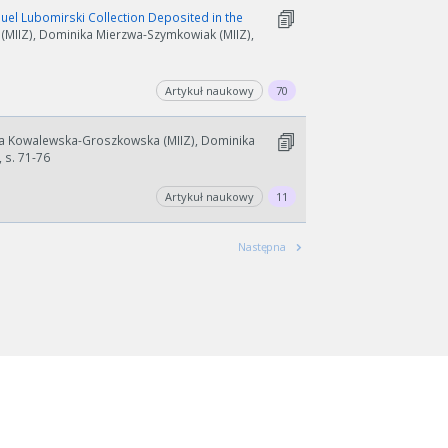
el Lubomirski Collection Deposited in the
MIIZ), Dominika Mierzwa-Szymkowiak (MIIZ),
Artykuł naukowy
70
a Kowalewska-Groszkowska (MIIZ), Dominika
 s. 71-76
Artykuł naukowy
11
Następna
wydłużyć.
kres lat.