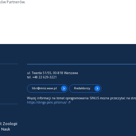
ków Partnerów.
ul. Twarda 51/55, 00-818 Warszawa
tel. +48 22 629-3221
libr@miiz.waw.pl
Redaktorzy
Więcej informacji na temat oprogramowania SINUS można przeczytać na stro
https://dingo.psnc.pl/sinus/
t Zoologii
i Nauk