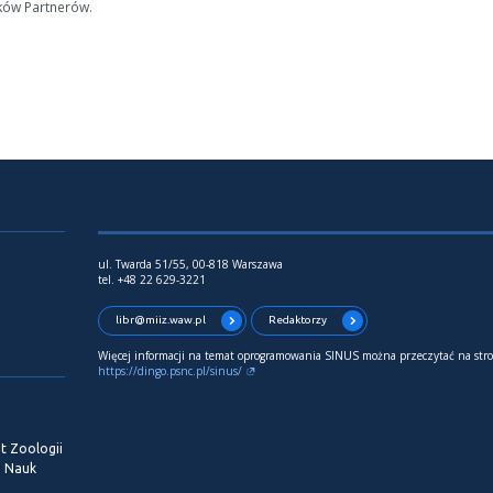
ków Partnerów.
ul. Twarda 51/55, 00-818 Warszawa
tel. +48 22 629-3221
libr@miiz.waw.pl
Redaktorzy
Więcej informacji na temat oprogramowania SINUS można przeczytać na stro
https://dingo.psnc.pl/sinus/
t Zoologii
i Nauk