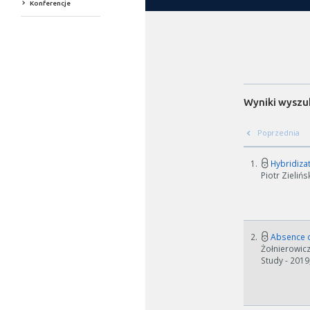
Konferencje
Wyniki wyszu
Poprzednia
1.
Hybridizat
Piotr Zieliń
2.
Absence of
Żołnierowicz
Study - 2019,