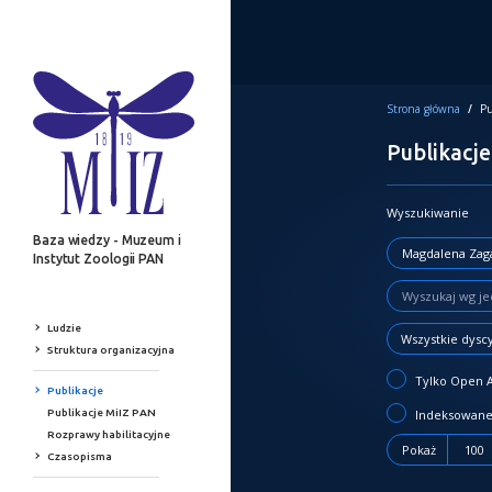
Strona główna
/
Pu
Publikacje
Wyszukiwanie
Baza wiedzy - Muzeum i
Instytut Zoologii PAN
Ludzie
Wszystkie dysc
Struktura organizacyjna
Tylko Open 
Publikacje
Publikacje MiIZ PAN
Indeksowane
Rozprawy habilitacyjne
Pokaż
100
Czasopisma