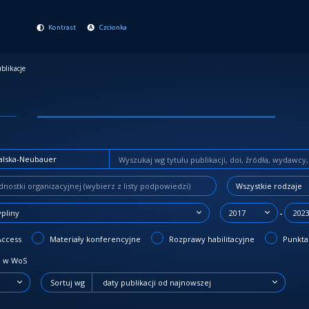
Kontrast
Czcionka
blikacje
Wszystkie rodzaje
-
ypliny
2017
202
Access
Materiały konferencyjne
Rozprawy habilitacyjne
Punktac
 w WoS
Sortuj wg
daty publikacji od najnowszej