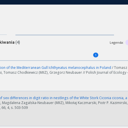
kiwania
(4)
Legenda:
1
ion of the Mediterranean Gull Ichthyeatus melanocephalus in Poland
/ Tomasz 
ski, Tomasz Chodkiewicz (MIIZ), Grzegorz Neubauer // Polish Journal of Ecology -
 sex differences in digit ratio in nestlings of the White Stork Ciconia ciconi
, Magdalena Zagalska-Neubauer (MIIZ), Mikołaj Kaczmarski, Piotr P. Kazimirski,
 66, 4, s. 503-509