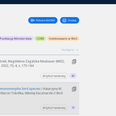
Pobierz BibTeX
Drukuj
Punktacja Ministerstwa
CORE
Indeksowane w WoS
Następna
Iciek, Magdalena Zagalska-Neubauer (MIIZ),
 2022, 70, 4, s. 175-184
Artykuł naukowy
40
a, a monomorphic bird species
/ Katarzyna M.
 Marcin Tobółka, Mikołaj Kaczmarski // Bird
Artykuł naukowy
70