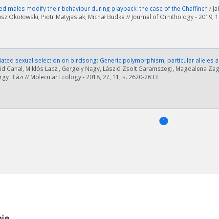
d males modify their behaviour during playback: the case of the Chaffinch
/ J
usz Okołowski, Piotr Matyjasiak, Michał Budka // Journal of Ornithology - 2019, 1
ed sexual selection on birdsong: Generic polymorphism, particular alleles a
id Canal, Miklós Laczi, Gergely Nagy, László Zsolt Garamszegi, Magdalena Zag
rgy Blázi // Molecular Ecology - 2018, 27, 11, s. 2620-2633
1
ości od ilości danych do przetworzenia generowanie pliku może się 
nerowanie trwa zbyt długo można ograniczyć dane np. zmniejszając za
Anuluj
ie