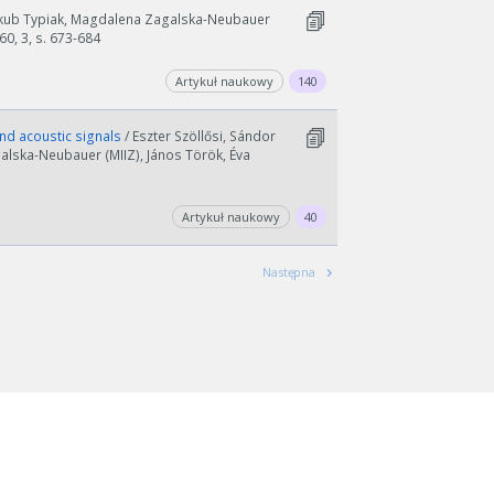
akub Typiak, Magdalena Zagalska-Neubauer
60, 3, s. 673-684
Artykuł naukowy
140
nd acoustic signals
/ Eszter Szöllősi, Sándor
alska-Neubauer (MIIZ), János Török, Éva
Artykuł naukowy
40
Następna
wydłużyć.
kres lat.