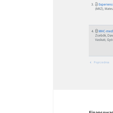
3.
Experience
(MIIZ), Mate
4.
MHC-mediat
Zsebők, Dav
Vaskuti, Gyö
Poprzednia
W zależn
Jeśli ge
Finansowan