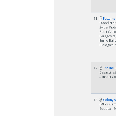
11.
Patterns 
Stadel Niel
Švitra, Pio
Zsolt Czeke
Peregovits,
Emilio Ball
W zależn
Biological 
Jeśli ge
12.
The influ
Casacci, Is
// Insect C
13.
Colony s
(MIIZ), Gem
Sociaux - 2