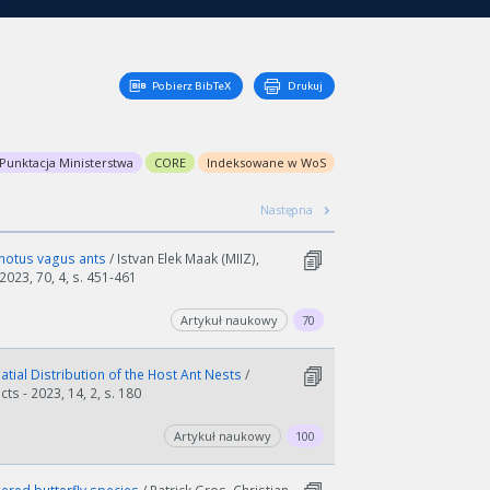
Pobierz BibTeX
Drukuj
Punktacja Ministerstwa
CORE
Indeksowane w WoS
Następna
onotus vagus ants
/ Istvan Elek Maak (MIIZ),
2023, 70, 4, s. 451-461
Artykuł naukowy
70
patial Distribution of the Host Ant Nests
/
ts - 2023, 14, 2, s. 180
Artykuł naukowy
100