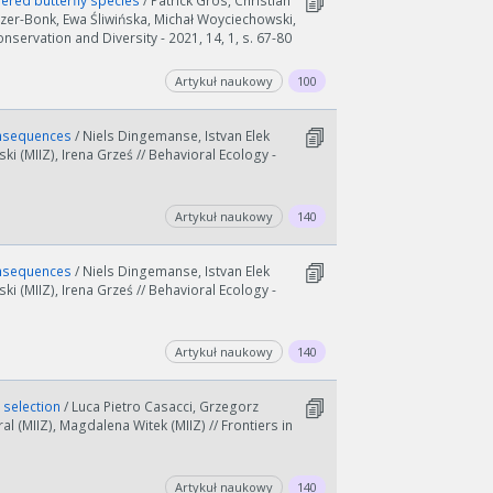
ered butterfly species
/ Patrick Gros, Christian
jzer-Bonk, Ewa Śliwińska, Michał Woyciechowski,
onservation and Diversity - 2021, 14, 1, s. 67-80
Artykuł naukowy
100
consequences
/ Niels Dingemanse, Istvan Elek
ki (MIIZ), Irena Grześ // Behavioral Ecology -
Artykuł naukowy
140
consequences
/ Niels Dingemanse, Istvan Elek
ki (MIIZ), Irena Grześ // Behavioral Ecology -
Artykuł naukowy
140
e selection
/ Luca Pietro Casacci, Grzegorz
l (MIIZ), Magdalena Witek (MIIZ) // Frontiers in
Artykuł naukowy
140