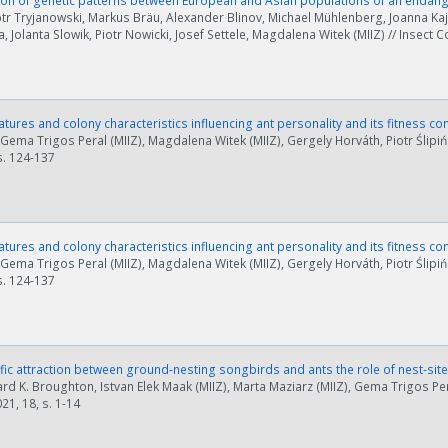
n of genetic patterns between European and Asian populations of an endang
otr Tryjanowski, Markus Bräu, Alexander Blinov, Michael Mühlenberg, Joanna Ka
, Jolanta Slowik, Piotr Nowicki, Josef Settele, Magdalena Witek (MIIZ) // Insect C
atures and colony characteristics influencing ant personality and its fitness 
 Gema Trigos Peral (MIIZ), Magdalena Witek (MIIZ), Gergely Horváth, Piotr Ślipińs
 s. 124-137
atures and colony characteristics influencing ant personality and its fitness 
 Gema Trigos Peral (MIIZ), Magdalena Witek (MIIZ), Gergely Horváth, Piotr Ślipińs
 s. 124-137
fic attraction between ground‑nesting songbirds and ants the role of nest‑sit
rd K. Broughton, Istvan Elek Maak (MIIZ), Marta Maziarz (MIIZ), Gema Trigos Pera
21, 18, s. 1-14