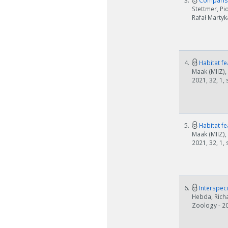
3.
Compariso
Stettmer, Pi
Rafał Martyka
4.
Habitat fe
Maak (MIIZ),
2021, 32, 1,
5.
Habitat fe
Maak (MIIZ),
2021, 32, 1,
6.
Interspeci
Hebda, Richa
Zoology - 20