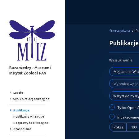
Strona główna
/
Pu
Publikacje
Wyszukiwanie
Baza wiedzy - Muzeum i
Instytut Zoologii PAN
Ludzie
Wszystkie dysc
Struktura organizacyjna
Tylko Open 
Publikacje
Publikacje MiIZ PAN
Indeksowane
Rozprawy habilitacyjne
Pokaż
100
Czasopisma