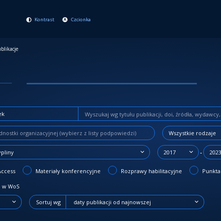
Kontrast
Czcionka
blikacje
Wszystkie rodzaje
-
ypliny
2017
202
Access
Materiały konferencyjne
Rozprawy habilitacyjne
Punktac
 w WoS
Sortuj wg
daty publikacji od najnowszej