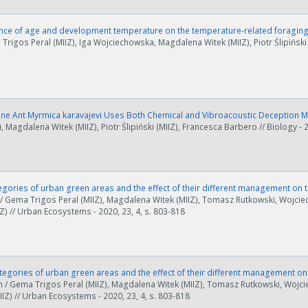
nce of age and development temperature on the temperature-related foraging 
 Trigos Peral (MIIZ), Iga Wojciechowska, Magdalena Witek (MIIZ), Piotr Ślipiński
ine Ant Myrmica karavajevi Uses Both Chemical and Vibroacoustic Deception M
, Magdalena Witek (MIIZ), Piotr Ślipiński (MIIZ), Francesca Barbero // Biology - 2
gories of urban green areas and the effect of their different management on 
/ Gema Trigos Peral (MIIZ), Magdalena Witek (MIIZ), Tomasz Rutkowski, Wojciec
IIZ) // Urban Ecosystems - 2020, 23, 4, s. 803-818
egories of urban green areas and the effect of their different management on
n
/ Gema Trigos Peral (MIIZ), Magdalena Witek (MIIZ), Tomasz Rutkowski, Wojcie
MIIZ) // Urban Ecosystems - 2020, 23, 4, s. 803-818