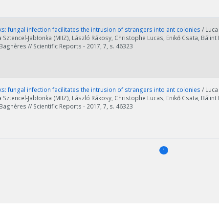
s: fungal infection facilitates the intrusion of strangers into ant colonies
/ Luc
a Sztencel-Jabłonka (MIIZ), László Rákosy, Christophe Lucas, Enikő Csata, Bálin
agnères // Scientific Reports - 2017, 7, s. 46323
s: fungal infection facilitates the intrusion of strangers into ant colonies
/ Luc
a Sztencel-Jabłonka (MIIZ), László Rákosy, Christophe Lucas, Enikő Csata, Bálin
agnères // Scientific Reports - 2017, 7, s. 46323
1