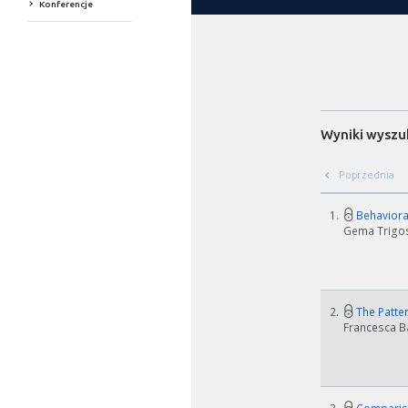
Konferencje
Wyniki wyszu
Poprzednia
1.
Behavioral
Gema Trigos P
2.
The Patter
Francesca Ba