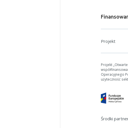
Finansowan
Projekt
Projekt „Otwart
współfinansowa
Operacyjnego Pol
użyteczność sek
Środki partn