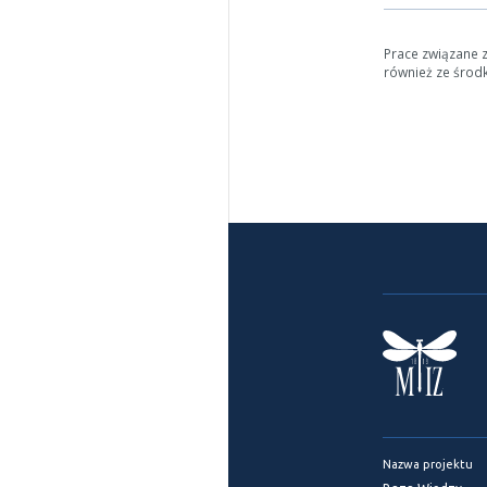
Prace związane 
również ze środ
Nazwa projektu