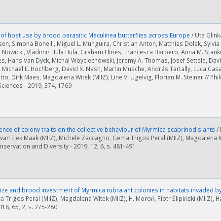
of host use by brood parasitic Maculinea butterflies across Europe
/ Uta Glin
sen, Simona Bonelli, Miguel L. Munguira, Christian Anton, Matthias Dolek, Sylvia 
tr Nowicki, Vladimir Hula Hula, Graham Elmes, Francesca Barbero, Anna M. Stank
s, Hans Van Dyck, Michal Woyciechowski, Jeremy A. Thomas, Josef Settele, Davi
 Michael E. Hochberg, David R. Nash, Martin Musche, András Tartally, Luca Casac
etto, Dirk Maes, Magdalena Witek (MIIZ), Line V. Ugelvig, Florian M. Steiner // Ph
ości od ilości danych do przetworzenia generowanie pliku może się 
Sciences - 2019, 374, 1769
nerowanie trwa zbyt długo można ograniczyć dane np. zmniejszając za
Anuluj
ence of colony traits on the collective behaviour of Myrmica scabrinodis ants
/
tvan Elek Maak (MIIZ), Michele Zaccagno, Gema Trigos Peral (MIIZ), Magdalena Wit
onservation and Diversity - 2019, 12, 6, s. 481-491
ize and brood investment of Myrmica rubra ant colonies in habitats invaded 
a Trigos Peral (MIIZ), Magdalena Witek (MIIZ), H. Moroń, Piotr Ślipiński (MIIZ), H
018, 65, 2, s. 275-280