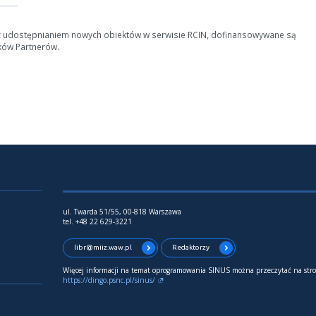
z udostępnianiem nowych obiektów w serwisie RCIN, dofinansowywane są
ków Partnerów.
ul. Twarda 51/55, 00-818 Warszawa
tel. +48 22 629-3221
libr@miiz.waw.pl
Redaktorzy
Więcej informacji na temat oprogramowania SINUS można przeczytać na stro
https://dingo.psnc.pl/sinus/