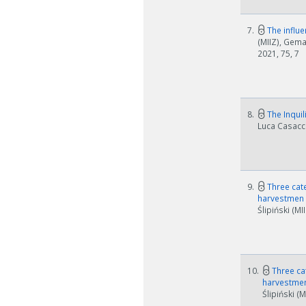
7.
The influe
(MIIZ), Gema
2021, 75, 7
8.
The Inquil
Luca Casacci
9.
Three cate
harvestmen
Ślipiński (M
10.
Three cat
harvestme
Ślipiński (