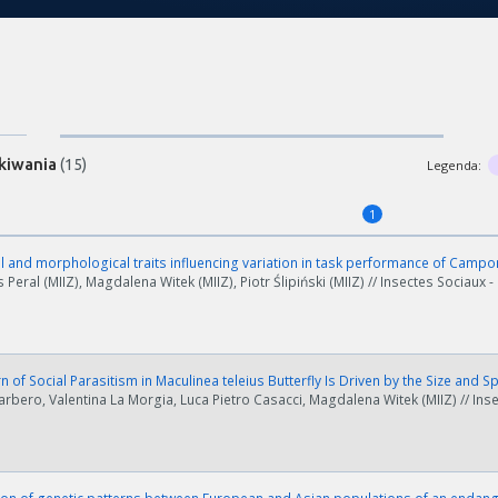
kiwania
(15)
Legenda:
1
 and morphological traits influencing variation in task performance of Camp
eral (MIIZ), Magdalena Witek (MIIZ), Piotr Ślipiński (MIIZ) // Insectes Sociaux - 
n of Social Parasitism in Maculinea teleius Butterfly Is Driven by the Size and S
rbero, Valentina La Morgia, Luca Pietro Casacci, Magdalena Witek (MIIZ) // Insec