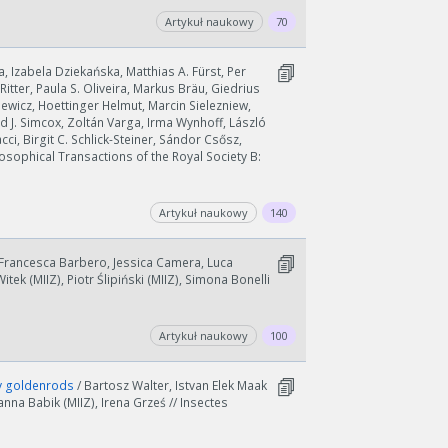
Artykuł naukowy
70
ka, Izabela Dziekańska, Matthias A. Fürst, Per
Ritter, Paula S. Oliveira, Markus Bräu, Giedrius
iewicz, Hoettinger Helmut, Marcin Sielezniew,
d J. Simcox, Zoltán Varga, Irma Wynhoff, László
ci, Birgit C. Schlick-Steiner, Sándor Csősz,
ilosophical Transactions of the Royal Society B:
wydłużyć.
kres lat.
Artykuł naukowy
140
 Francesca Barbero, Jessica Camera, Luca
ek (MIIZ), Piotr Ślipiński (MIIZ), Simona Bonelli
Artykuł naukowy
100
by goldenrods
/ Bartosz Walter, Istvan Elek Maak
anna Babik (MIIZ), Irena Grześ // Insectes