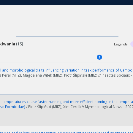
kiwania
(15)
Legenda:
1
 and morphological traits influencing variation in task performance of Camp
eral (MIIZ), Magdalena Witek (MIIZ), Piotr Ślipiński (MIIZ) // Insectes Sociaux - 
l temperatures cause faster running and more efficient homing in the temper
a: Formicidae)
/ Piotr Ślipiński (MIIZ), Xim Cerdá // Myrmecological News - 2022