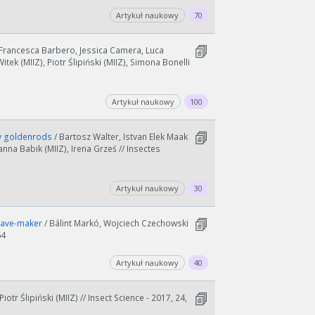
Artykuł naukowy
70
 Francesca Barbero, Jessica Camera, Luca
ek (MIIZ), Piotr Ślipiński (MIIZ), Simona Bonelli
wydłużyć.
Artykuł naukowy
100
kres lat.
by goldenrods
/ Bartosz Walter, Istvan Elek Maak
anna Babik (MIIZ), Irena Grześ // Insectes
Artykuł naukowy
30
slave-maker
/ Bálint Markó, Wojciech Czechowski
64
Artykuł naukowy
40
iotr Ślipiński (MIIZ) // Insect Science - 2017, 24,