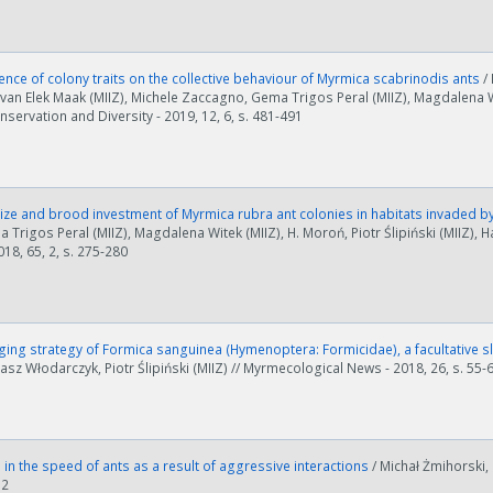
ence of colony traits on the collective behaviour of Myrmica scabrinodis ants
/
tvan Elek Maak (MIIZ), Michele Zaccagno, Gema Trigos Peral (MIIZ), Magdalena Wit
onservation and Diversity - 2019, 12, 6, s. 481-491
ości od ilości danych do przetworzenia generowanie pliku może się 
nerowanie trwa zbyt długo można ograniczyć dane np. zmniejszając za
Anuluj
ize and brood investment of Myrmica rubra ant colonies in habitats invaded 
a Trigos Peral (MIIZ), Magdalena Witek (MIIZ), H. Moroń, Piotr Ślipiński (MIIZ), H
018, 65, 2, s. 275-280
ging strategy of Formica sanguinea (Hymenoptera: Formicidae), a facultative 
asz Włodarczyk, Piotr Ślipiński (MIIZ) // Myrmecological News - 2018, 26, s. 55-
n the speed of ants as a result of aggressive interactions
/ Michał Żmihorski, P
52