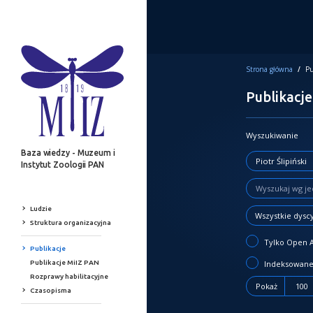
Strona główna
/
Pu
Publikacje
Wyszukiwanie
Baza wiedzy - Muzeum i
Instytut Zoologii PAN
Ludzie
Wszystkie dysc
Struktura organizacyjna
Tylko Open 
Publikacje
Publikacje MiIZ PAN
Indeksowane
Rozprawy habilitacyjne
Pokaż
100
Czasopisma