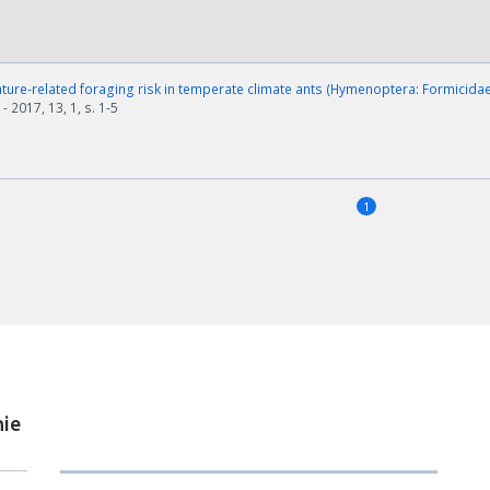
ure-related foraging risk in temperate climate ants (Hymenoptera: Formicida
- 2017, 13, 1, s. 1-5
1
ie