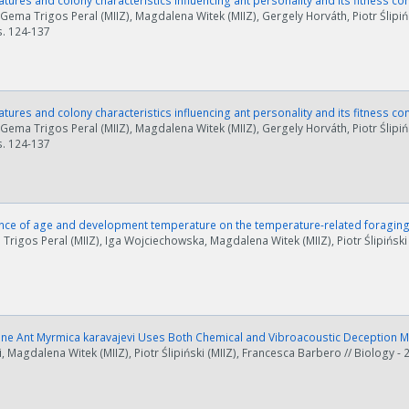
atures and colony characteristics influencing ant personality and its fitness 
 Gema Trigos Peral (MIIZ), Magdalena Witek (MIIZ), Gergely Horváth, Piotr Ślipińs
 s. 124-137
atures and colony characteristics influencing ant personality and its fitness 
 Gema Trigos Peral (MIIZ), Magdalena Witek (MIIZ), Gergely Horváth, Piotr Ślipińs
 s. 124-137
nce of age and development temperature on the temperature-related foraging 
 Trigos Peral (MIIZ), Iga Wojciechowska, Magdalena Witek (MIIZ), Piotr Ślipiński
ine Ant Myrmica karavajevi Uses Both Chemical and Vibroacoustic Deception M
, Magdalena Witek (MIIZ), Piotr Ślipiński (MIIZ), Francesca Barbero // Biology - 2