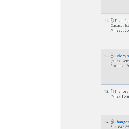
11.
The influ
Casacci, Is
// Insect C
W zależn
Jeśli ge
12.
Colony s
(MIIZ), Gem
Sociaux - 2
13.
The fora
(MIIZ), Tom
14.
Changes i
5, s. 842-8