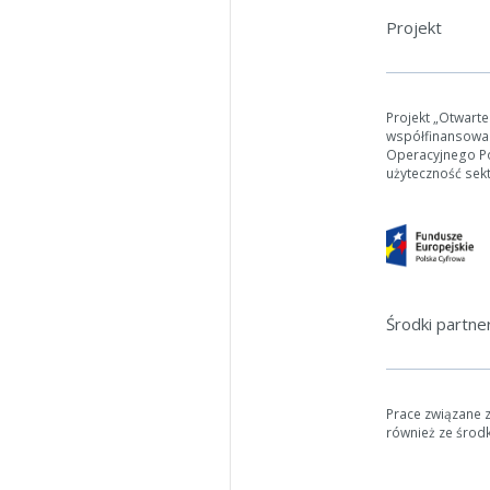
Projekt
Projekt „Otwart
współfinansowa
Operacyjnego Pol
użyteczność sek
Środki partn
Prace związane 
również ze środ