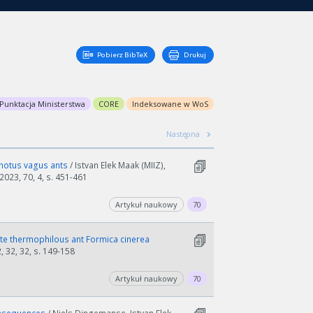
Pobierz BibTeX
Drukuj
Punktacja Ministerstwa
CORE
Indeksowane w WoS
Następna
onotus vagus ants
/ Istvan Elek Maak (MIIZ),
2023, 70, 4, s. 451-461
Artykuł naukowy
70
ate thermophilous ant Formica cinerea
, 32, 32, s. 149-158
Artykuł naukowy
70