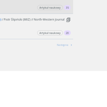
Artykuł naukowy
35
e)
/ Piotr Ślipiński (MIIZ) // North-Western Journal
Artykuł naukowy
20
Następna