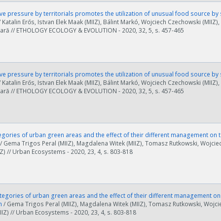
e pressure by territorials promotes the utilization of unusual food source b
/ Katalin Erős, Istvan Elek Maak (MIIZ), Bálint Markó, Wojciech Czechowski (MIIZ), 
ară // ETHOLOGY ECOLOGY & EVOLUTION - 2020, 32, 5, s. 457-465
e pressure by territorials promotes the utilization of unusual food source b
/ Katalin Erős, Istvan Elek Maak (MIIZ), Bálint Markó, Wojciech Czechowski (MIIZ), 
ară // ETHOLOGY ECOLOGY & EVOLUTION - 2020, 32, 5, s. 457-465
gories of urban green areas and the effect of their different management on 
/ Gema Trigos Peral (MIIZ), Magdalena Witek (MIIZ), Tomasz Rutkowski, Wojciec
IIZ) // Urban Ecosystems - 2020, 23, 4, s. 803-818
egories of urban green areas and the effect of their different management on
n
/ Gema Trigos Peral (MIIZ), Magdalena Witek (MIIZ), Tomasz Rutkowski, Wojcie
MIIZ) // Urban Ecosystems - 2020, 23, 4, s. 803-818