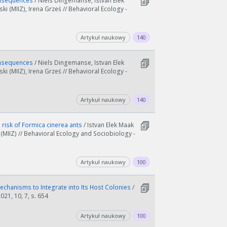
consequences
/ Niels Dingemanse, Istvan Elek
ki (MIIZ), Irena Grześ // Behavioral Ecology -
Artykuł naukowy
140
consequences
/ Niels Dingemanse, Istvan Elek
ki (MIIZ), Irena Grześ // Behavioral Ecology -
Artykuł naukowy
140
risk of Formica cinerea ants
/ Istvan Elek Maak
 (MIIZ) // Behavioral Ecology and Sociobiology -
Artykuł naukowy
100
echanisms to Integrate into Its Host Colonies
/
021, 10, 7, s. 654
Artykuł naukowy
100