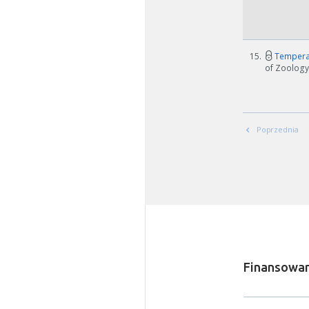
15.
Temperat
of Zoology 
Poprzednia
Finansowan