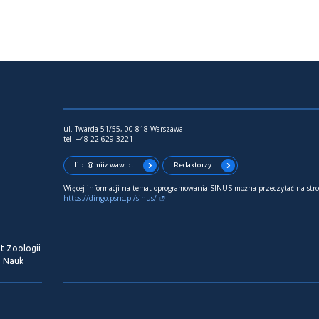
ul. Twarda 51/55, 00-818 Warszawa
tel. +48 22 629-3221
libr@miiz.waw.pl
Redaktorzy
Więcej informacji na temat oprogramowania SINUS można przeczytać na stro
https://dingo.psnc.pl/sinus/
t Zoologii
i Nauk