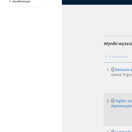
Konferencje
Wyniki wyszu
Poprzednia
1.
Behavioral
Gema Trigos P
2.
Higher soi
(Hymenopter