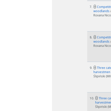
7.
Competitiv
woodlands
Roxana Nico
8.
Competitiv
woodlands
Roxana Nico
9.
Three cate
harvestmen
Ślipiński (M
10.
Three cat
harvestme
Ślipiński (