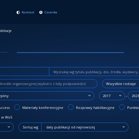
Kontrast
Czcionka
blikacje
Wszystkie rodzaje
-
ypliny
2017
202
Access
Materiały konferencyjne
Rozprawy habilitacyjne
Punktac
 w WoS
Sortuj wg
daty publikacji od najnowszej