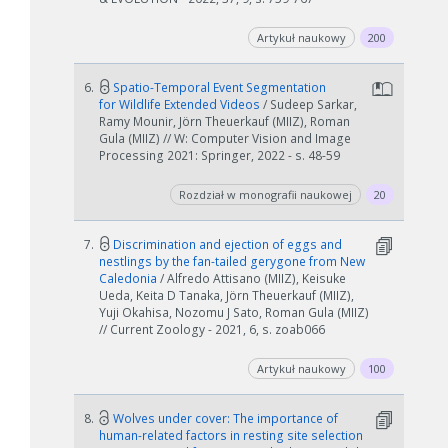
Artykuł naukowy
200
6.
Spatio-Temporal Event Segmentation
for Wildlife Extended Videos
/ Sudeep Sarkar,
Ramy Mounir, Jörn Theuerkauf (MIIZ), Roman
Gula (MIIZ) // W: Computer Vision and Image
Processing 2021: Springer, 2022 - s. 48-59
Rozdział w monografii naukowej
20
7.
Discrimination and ejection of eggs and
nestlings by the fan-tailed gerygone from New
Caledonia
/ Alfredo Attisano (MIIZ), Keisuke
Ueda, Keita D Tanaka, Jörn Theuerkauf (MIIZ),
Yuji Okahisa, Nozomu J Sato, Roman Gula (MIIZ)
// Current Zoology - 2021, 6, s. zoab066
Artykuł naukowy
100
8.
Wolves under cover: The importance of
human-related factors in resting site selection