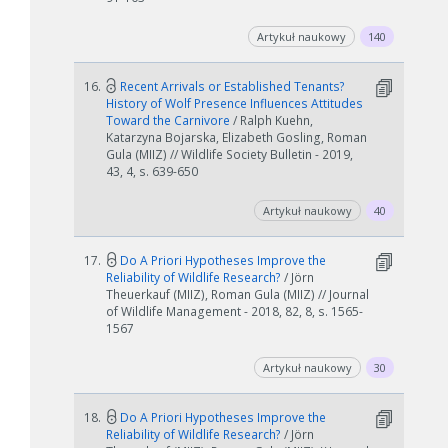
Artykuł naukowy
140
16.
Recent Arrivals or Established Tenants?
History of Wolf Presence Influences Attitudes
Toward the Carnivore
/ Ralph Kuehn,
Katarzyna Bojarska, Elizabeth Gosling, Roman
Gula (MIIZ) // Wildlife Society Bulletin - 2019,
43, 4, s. 639-650
Artykuł naukowy
40
W zależności od ilości danych do przetworzenia generowanie pliku
17.
Do A Priori Hypotheses Improve the
może się wydłużyć.
Reliability of Wildlife Research?
/ Jörn
Theuerkauf (MIIZ), Roman Gula (MIIZ) // Journal
Jeśli generowanie trwa zbyt długo można ograniczyć dane np.
of Wildlife Management - 2018, 82, 8, s. 1565-
zmniejszając zakres lat.
1567
Anuluj
Artykuł naukowy
30
18.
Do A Priori Hypotheses Improve the
Reliability of Wildlife Research?
/ Jörn