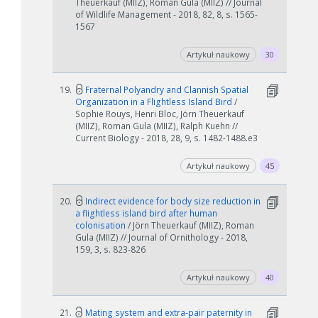
Theuerkauf (MIIZ), Roman Gula (MIIZ) // Journal
of Wildlife Management - 2018, 82, 8, s. 1565-
1567
Artykuł naukowy
30
19.
Fraternal Polyandry and Clannish Spatial
Organization in a Flightless Island Bird
/
Sophie Rouys, Henri Bloc, Jörn Theuerkauf
(MIIZ), Roman Gula (MIIZ), Ralph Kuehn //
Current Biology - 2018, 28, 9, s. 1482-1488.e3
Artykuł naukowy
45
20.
Indirect evidence for body size reduction in
a flightless island bird after human
colonisation
/ Jörn Theuerkauf (MIIZ), Roman
Gula (MIIZ) // Journal of Ornithology - 2018,
159, 3, s. 823-826
Artykuł naukowy
40
21.
Mating system and extra-pair paternity in