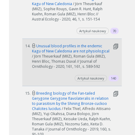
Kagu of New Caledonia
/ Jörn Theuerkauf
(MIIZ), Sophie Rouys, Gavin R. Hunt, Ralph
Kuehn, Roman Gula (MIIZ), Henri Bloc //
Austral Ecology - 2020, 46, 1, s. 151-154
Artykuł naukowy
70
14.
Unusual blood profiles in the endemic
Kagu of New Caledonia are not physiological
/ Jörn Theuerkauf (MIIZ), Roman Gula (MIIZ),
Henri Bloc, Thomas Duval // Journal of
Ornithology - 2020, 161, 161, s. 589-592
Artykuł naukowy
140
15.
Breeding biology of the Fan-tailed
Gerygone Gerygone flavolateralis in relation
to parasitism by the Shining Bronze-cuckoo
Chalcites lucidus
/ Felix Thiel, Alfredo Attisano
(MIIZ), Yuji Okahisa, Diana Bolopo, Jörn
Theuerkauf (MIIZ), Keisuke Ueda, Ralph Kuehn,
Roman Gula (MIIZ), Nozomu Sato, Keita D.
Tanaka // Journal of Ornithology - 2019, 160, s.
91-103