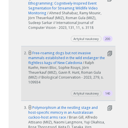
Ethogramming: Cognitively-Inspired Event
Segmentation for Streaming Wildlife Video
Monitoring
/ Ahmed Shahabaz, Ramy Mounir,
Jörn Theuerkauf (MIIZ), Roman Gula (MIIZ),
Sudeep Sarkar // International Journal of
Computer Vision - 2023, 131, 11, s. 3118
Artykuł naukowy
200
2.
Free-roaming dogs but not invasive
mammals established in the wild endanger the
flightless kagu of New Caledonia
/ Ralph
Kuehn, Henri Bloc, Sophie Rouys, Jörn
Theuerkauf (MIIZ), Gavin R. Hunt, Roman Gula
(MIIZ) // Biological Conservation - 2023, 279, s.
109934
Artykuł naukowy
140
3.
Polymorphism at the nestling stage and
host‐specific mimicry in an Australasian
cuckoo‐host arms race
/ Brian Gill, Alfredo
Attisano (MIIZ), Naomi Langmore, Yuji Okahisa,
Rose Thorogood, Keita D. Tanaka, Jörn