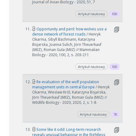
Journal of Avian Biology - 2020, 51, 7
Artykuł naukowy
100
11.
Opportunity and peril: how wolves use a
dense network of forest roads
/ Henryk
Okarma, Sibyll Bachmann, Katarzyna
Bojarska, Joanna Sulich, Jörn Theuerkauf
(MIIZ), Roman Gula (MIIZ) // Mammalian
Biology - 2020, 100, 2, s. 203-211
Artykuł naukowy
100
12.
Re-evaluation of the wolf population
management units in central Europe
/ Henryk
Okarma, Wiesław Król, Katarzyna Bojarska,
Jörn Theuerkauf (MIIZ), Roman Gula (MIIZ) //
Wildlife Biology - 2020, 2020, 2, s. 1-8
Artykuł naukowy
70
13.
Some like it odd: Long-term research
reveals unusual behaviour in the flightless