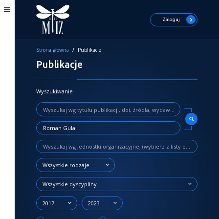
Zaloguj
Strona główna
/
Publikacje
Publikacje
Wyszukiwanie
Wszystkie rodzaje
Wszystkie dyscypliny
-
2017
2023