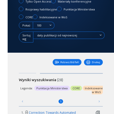
Tylko Open Access
Materiały konferencyjne
Rozprawy habilitacyjne
Punktacja Ministerstwa
CORE
Indeksowane w WoS
Pokaż
100
Sortuj
daty publikacji od najnowszej
wg
Pobierz BibTeX
Drukuj
Wyniki wyszukiwania
(28)
Legenda:
Punktacja Ministerstwa
CORE
Indeksowane
w WoS
1
1.
Correction: Towards Automated