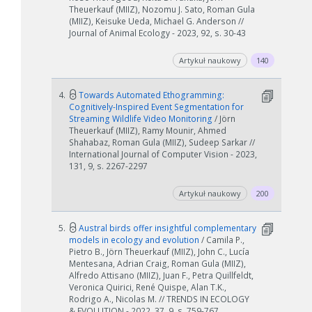
Theuerkauf (MIIZ), Nozomu J. Sato, Roman Gula
(MIIZ), Keisuke Ueda, Michael G. Anderson //
Journal of Animal Ecology - 2023, 92, s. 30-43
Artykuł naukowy
140
4.
Towards Automated Ethogramming:
Cognitively-Inspired Event Segmentation for
Streaming Wildlife Video Monitoring
/ Jörn
Theuerkauf (MIIZ), Ramy Mounir, Ahmed
Shahabaz, Roman Gula (MIIZ), Sudeep Sarkar //
International Journal of Computer Vision - 2023,
131, 9, s. 2267-2297
Artykuł naukowy
200
5.
Austral birds offer insightful complementary
models in ecology and evolution
/ Camila P.,
Pietro B., Jörn Theuerkauf (MIIZ), John C., Lucía
Mentesana, Adrian Craig, Roman Gula (MIIZ),
Alfredo Attisano (MIIZ), Juan F., Petra Quillfeldt,
Veronica Quirici, René Quispe, Alan T.K.,
Rodrigo A., Nicolas M. // TRENDS IN ECOLOGY
& EVOLUTION - 2022, 37, 9, s. 759-767