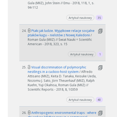
Gula (MIIZ), John Stein // Emu - 2018, 118, 1, s.
94-112
Artykuł naukowy
35
24.
Ptaki jak ludzie. Wyjątkowe relacje socjalne
ptaków kagu – nielotów z Nowej Kaledonii
/
Roman Gula (MIIZ) // Świat Nauki = Scientific
American - 2018, 323, s. 15
Artykuł naukowy
1
25.
Visual discrimination of polymorphic
nestlings in a cuckoo-host system
/ Alfredo
Attisano (MIIZ), Keita D. Tanaka, Keisuke Ueda,
Nozomu J. Sato, Jörn Theuerkauf (MIIZ), Ralph
Kuehn, Yuji Okahisa, Roman Gula (MIIZ) //
Scientific Reports - 2018, 8, 10359
Artykuł naukowy
40
26.
Anthropogenic environmental traps : where