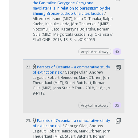
the Fan-tailed Gerygone Gerygone
flavolateralis in relation to parasitism by the
Shining Bronze-cuckoo Chalcites lucidus
/
Alfredo Attisano (MIIZ), Keita D. Tanaka, Ralph
Kuehn, Keisuke Ueda, Jörn Theuerkauf (MIIZ),
Nozomu J. Sato, Katarzyna Bojarska, Roman
Gula (MIIZ), Małgorzata Gazda, Yuji Okahisa //
PLoS ONE - 2018, 13, 3, s. e0194059
Artykuł naukowy
40
22.
Parrots of Oceania – a comparative study
of extinction risk
/ George Olah, Andrew
Legault, Robert Heinsohn, Mark O’brien, Jörn
Theuerkauf (MIIZ), Stuart Butchart, Roman
Gula (MIIZ), John Stein // Emu - 2018, 118, 1, s.
94-112
Artykuł naukowy
35
23.
Parrots of Oceania – a comparative study
of extinction risk
/ George Olah, Andrew
Legault, Robert Heinsohn, Mark O’brien, Jörn
Theuerkauf (MIIZ), Stuart Butchart, Roman