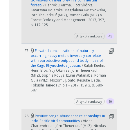
do wolves kill their prey in a commercial
forest?
/ Henryk Okarma, Piotr Skórka,
Katarzyna Bojarska, Magdalena Kwiatkowska,
Jörn Theuerkauf (MIIZ), Roman Gula (MIIZ) //
Forest Ecology and Management - 2017, 397,
s. 117-125
Artykuł naukowy
45
27.
Elevated concentrations of naturally
occurring heavy metals inversely correlate
with reproductive output and body mass of
the Kagu Rhynochetos jubatus
/ Ralph Kuehn,
Henri Bloc, Yuji Okahisa, Jörn Theuerkauf
(MIIZ), Sophie Rouys, Izumi Watanabe, Roman
Gula (MIIZ), Nozomu J. Sato, Keisuke Ueda,
Tokushi Haneda // Ibis - 2017, 159, 3, s. 580-
587
Artykuł naukowy
50
28.
Positive range-abundance relationships in
Indo-Pacific bird communities
/ Vivien
Chartendrault, Jörn Theuerkauf (MIIZ), Nicolas