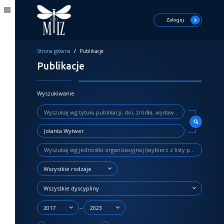
Zaloguj
Strona główna
/
Publikacje
Publikacje
Wyszukiwanie
Wszystkie rodzaje
Wszystkie dyscypliny
-
2017
2023