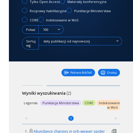
Tylko Open Access
Materiały konferencyjne
Rozprawy habilitacyjne
Punktacja Ministerstwa
CORE
Indeksowane w WoS
Pokaż
100
Sortuj
daty publikacji od najnowszej
wg
Pobierz BibTeX
Drukuj
Wyniki wyszukiwania
(2)
Legenda:
Punktacja Ministerstwa
CORE
Indeksowane
w WoS
1
1.
Abundance changes in orb-weaver spider