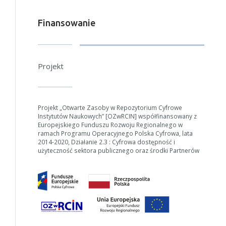
Finansowanie
W zależności od ilości danych do przetworzenia generowanie pliku
Projekt
może się wydłużyć.
Jeśli generowanie trwa zbyt długo można ograniczyć dane np.
zmniejszając zakres lat.
Projekt „Otwarte Zasoby w Repozytorium Cyfrowe
Anuluj
Instytutów Naukowych” [OZwRCIN] współfinansowany z
Europejskiego Funduszu Rozwoju Regionalnego w
ramach Programu Operacyjnego Polska Cyfrowa, lata
2014-2020, Działanie 2.3 : Cyfrowa dostępność i
użyteczność sektora publicznego oraz środki Partnerów