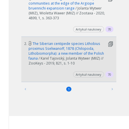
communities at the edge of the Argiope
bruennichi expansion range
/ Jolanta Wytwer
(MIIZ), Wioletta Wawer (MIIZ) // Zootaxa - 2020,
4899, 1, s. 363-373
Artykuł naukowy
70
2.
The Siberian centipede species Lithobius
proximus Sseliwanoff, 1878 (Chilopoda,
Lithobiomorpha): a new member of the Polish
fauna
/ Karel Tajovský, Jolanta Wytwer (MIIZ) //
ZooKeys - 2019, 821, s. 1-10
Artykuł naukowy
70
1