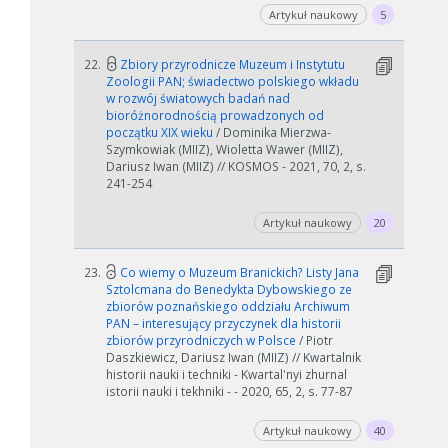
Artykuł naukowy
5
22.
Zbiory przyrodnicze Muzeum i Instytutu
Zoologii PAN; świadectwo polskiego wkładu
w rozwój światowych badań nad
bioróżnorodnością prowadzonych od
początku XIX wieku
/ Dominika Mierzwa-
Szymkowiak (MIIZ), Wioletta Wawer (MIIZ),
Dariusz Iwan (MIIZ) // KOSMOS - 2021, 70, 2, s.
241-254
Artykuł naukowy
20
23.
Co wiemy o Muzeum Branickich? Listy Jana
Sztolcmana do Benedykta Dybowskiego ze
zbiorów poznańskiego oddziału Archiwum
PAN – interesujący przyczynek dla historii
zbiorów przyrodniczych w Polsce
/ Piotr
Daszkiewicz, Dariusz Iwan (MIIZ) // Kwartalnik
historii nauki i techniki - Kwartal'nyi zhurnal
istorii nauki i tekhniki - - 2020, 65, 2, s. 77-87
Artykuł naukowy
40