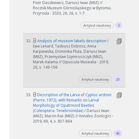
Piotr Daszkiewicz, Dariusz Iwan (MIIZ) //
Rocznik Muzeum Górnośląskiego w Bytomiu.
Przyroda - 2020, 26, 26, s. 1-7
Artykuł naukowy
5
32.
Analysis of museum labels description
/
Ewa Lenard, Tadeusz Dobosz, Anna
Karpiewska, Dominika Pluta, Dariusz Iwan
(MIIZ), Przemysław Szymroszczyk (MIIZ),
Marek Halama // Opuscula Musealia - 2019,
26, s. 143-156
Artykuł naukowy
20
33.
Description of the Larva of Cyptus ardoini
(Pierre, 1972), with Remarks on Larval
Morphology of Opatrinoid Beetles
(Coleoptera: Tenebrionidae)
/ Dariusz Iwan
(MIIZ), Marcin Raś (MIIZ) // Annales Zoologici -
2019, 69, 4, s. 857-864
Artykuł naukowy
40