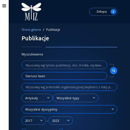
Zaloguj
Strona główna
/
Publikacje
Publikacje
Wyszukiwanie
Artykuły
Wszystkie typy
Wszystkie dyscypliny
-
2017
2023