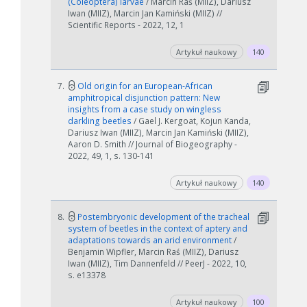
(Coleoptera) larvae
/ Marcin Raś (MIIZ), Dariusz
Iwan (MIIZ), Marcin Jan Kamiński (MIIZ) //
Scientific Reports - 2022, 12, 1
Artykuł naukowy
140
7.
Old origin for an European‐African
amphitropical disjunction pattern: New
insights from a case study on wingless
darkling beetles
/ Gael J. Kergoat, Kojun Kanda,
Dariusz Iwan (MIIZ), Marcin Jan Kamiński (MIIZ),
Aaron D. Smith // Journal of Biogeography -
2022, 49, 1, s. 130-141
Artykuł naukowy
140
8.
Postembryonic development of the tracheal
system of beetles in the context of aptery and
adaptations towards an arid environment
/
Benjamin Wipfler, Marcin Raś (MIIZ), Dariusz
Iwan (MIIZ), Tim Dannenfeld // PeerJ - 2022, 10,
s. e13378
Artykuł naukowy
100