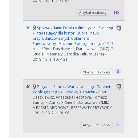
2019, 185, 1, s. 77-97
Artykuł naukowy
140
39.
Sprawozdanie Działu Aklimatyzacji Zwierząt
– interesujący dla historii żubra i nauk
przyrodniczo-leśnych dokument
Państwowego Muzeum Zoologicznego z 1947
roku
/ Piotr Daszkiewicz, Dariusz Iwan (MIIZ) //
Studia i Materiały Ośrodka Kultury Leśnej -
2019, 18, s. 107-121
Artykuł naukowy
5
40.
Zagadka żubra z Warszawskiego Gabinetu
Zoologicznego z I połowy XIX wieku
/ Piotr
Daszkiewicz, Anastasia Fedotova, Tomasz
Samojlik, Aurika Ričkienė, Dariusz Iwan (MIIZ)
// PARKI NARODOWE I REZERWATY PRZYRODY
- 2019, 38, 2, s. 91-98
Artykuł naukowy
5