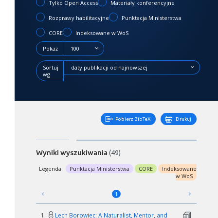
Tylko Open Access
Materiały konferencyjne
Rozprawy habilitacyjne
Punktacja Ministerstwa
CORE
Indeksowane w WoS
Pokaż
100
Sortuj
daty publikacji od najnowszej
wg
Pobierz BibTeX
Drukuj
Wyniki wyszukiwania
(49)
Legenda:
Punktacja Ministerstwa
CORE
Indeksowane
w WoS
1
1.
Lech Borowiec: A Naturalist, Mentor, and