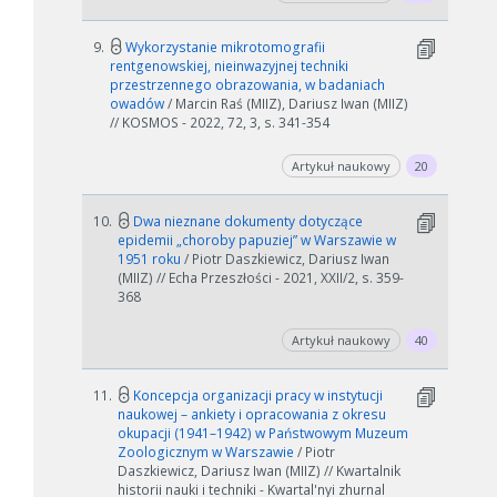
9.
Wykorzystanie mikrotomografii
rentgenowskiej, nieinwazyjnej techniki
przestrzennego obrazowania, w badaniach
owadów
/ Marcin Raś (MIIZ), Dariusz Iwan (MIIZ)
// KOSMOS - 2022, 72, 3, s. 341-354
Artykuł naukowy
20
10.
Dwa nieznane dokumenty dotyczące
epidemii „choroby papuziej” w Warszawie w
1951 roku
/ Piotr Daszkiewicz, Dariusz Iwan
(MIIZ) // Echa Przeszłości - 2021, XXII/2, s. 359-
368
Artykuł naukowy
40
11.
Koncepcja organizacji pracy w instytucji
naukowej – ankiety i opracowania z okresu
okupacji (1941–1942) w Państwowym Muzeum
Zoologicznym w Warszawie
/ Piotr
Daszkiewicz, Dariusz Iwan (MIIZ) // Kwartalnik
historii nauki i techniki - Kwartal'nyi zhurnal