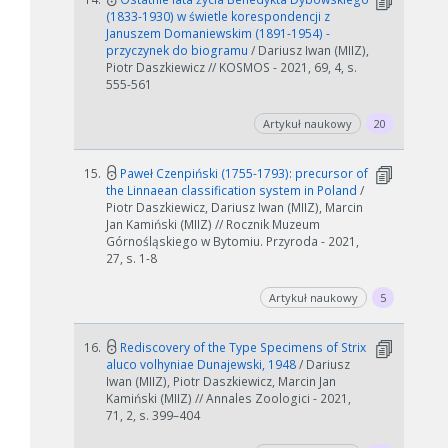
(1833-1930) w świetle korespondencji z
Januszem Domaniewskim (1891-1954) -
przyczynek do biogramu
/ Dariusz Iwan (MIIZ),
Piotr Daszkiewicz // KOSMOS - 2021, 69, 4, s.
555-561
Artykuł naukowy
20
15.
Paweł Czenpiński (1755-1793): precursor of
the Linnaean classification system in Poland
/
Piotr Daszkiewicz, Dariusz Iwan (MIIZ), Marcin
Jan Kamiński (MIIZ) // Rocznik Muzeum
Górnośląskiego w Bytomiu. Przyroda - 2021,
27, s. 1-8
Artykuł naukowy
5
16.
Rediscovery of the Type Specimens of Strix
aluco volhyniae Dunajewski, 1948
/ Dariusz
Iwan (MIIZ), Piotr Daszkiewicz, Marcin Jan
Kamiński (MIIZ) // Annales Zoologici - 2021,
71, 2, s. 399–404