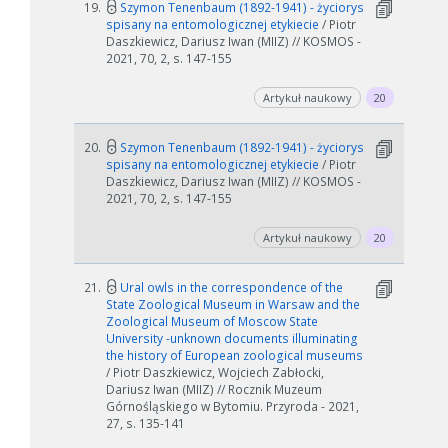
19.
Szymon Tenenbaum (1892-1941) - życiorys
spisany na entomologicznej etykiecie
/ Piotr
Daszkiewicz, Dariusz Iwan (MIIZ) // KOSMOS -
2021, 70, 2, s. 147-155
Artykuł naukowy
20
20.
Szymon Tenenbaum (1892-1941) - życiorys
spisany na entomologicznej etykiecie
/ Piotr
Daszkiewicz, Dariusz Iwan (MIIZ) // KOSMOS -
2021, 70, 2, s. 147-155
Artykuł naukowy
20
21.
Ural owls in the correspondence of the
State Zoological Museum in Warsaw and the
Zoological Museum of Moscow State
University -unknown documents illuminating
the history of European zoological museums
/ Piotr Daszkiewicz, Wojciech Zabłocki,
Dariusz Iwan (MIIZ) // Rocznik Muzeum
Górnośląskiego w Bytomiu. Przyroda - 2021,
27, s. 135-141