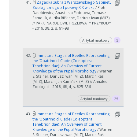
41.
Zagadka żubra z Warszawskiego Gabinetu
Zoologicznego z I połowy XIX wieku
/ Piotr
Daszkiewicz, Anastasia Fedotova, Tomasz
Samojlik, Aurika Ričkienė, Dariusz Iwan (MIIZ)
// PARKI NARODOWE I REZERWATY PRZYRODY
- 2019, 38, 2, s. 91-98
Artykuł naukowy
5
42.
Immature Stages of Beetles Representing
the ‘Opatrinoid’ Clade (Coleoptera:
Tenebrionidae): An Overview of Current
Knowledge of the Pupal Morphology
/ Warren
E. Steiner, Dariusz Iwan (MIIZ), Marcin Raś
(MIIZ), Marcin Jan Kamiński (MIIZ) // Annales
Zoologici - 2018, 68, 4, s. 825-836
Artykuł naukowy
25
43.
Immature Stages of Beetles Representing
the ‘Opatrinoid’ Clade (Coleoptera:
Tenebrionidae): An Overview of Current
Knowledge of the Pupal Morphology
/ Warren
E. Steiner, Dariusz Iwan (MIIZ), Marcin Raś