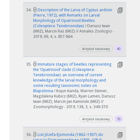
34.
Description of the Larva of Cyptus ardoini
(Pierre, 1972), with Remarks on Larval
Morphology of Opatrinoid Beetles
(Coleoptera: Tenebrionidae)
/ Dariusz Iwan
(MIIZ), Marcin Raś (MIIZ) // Annales Zoologici -
2019, 69, 4, s. 857-864
Artykuł naukowy
40
35.
Immature stages of beetles representing
the ‘Opatrinoid’ clade (Coleoptera:
Tenebrionidae): an overview of current
knowledge of the larval morphology and
some resulting taxonomic notes on
Blapstinina
/ Kojun Kanda, Warren Steiner,
Magdalena Kubicz (MIIZ), Ryan Lumen, Dariusz
Iwan (MIIZ), Marcin Jan Kamiński (MIIZ) //
Zoomorphology - 2019, 138, 3, s. 349-370
Artykuł naukowy
70
36.
List Józefa Ejsmonda (1862–1937) do
Janusza Domaniewskiego (1891–1954) –