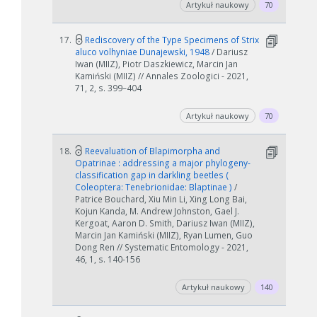
Artykuł naukowy
70
17.
Rediscovery of the Type Specimens of Strix
aluco volhyniae Dunajewski, 1948
/ Dariusz
Iwan (MIIZ), Piotr Daszkiewicz, Marcin Jan
Kamiński (MIIZ) // Annales Zoologici - 2021,
71, 2, s. 399–404
Artykuł naukowy
70
18.
Reevaluation of Blapimorpha and
Opatrinae : addressing a major phylogeny‐
classification gap in darkling beetles (
Coleoptera: Tenebrionidae: Blaptinae )
/
Patrice Bouchard, Xiu Min Li, Xing Long Bai,
Kojun Kanda, M. Andrew Johnston, Gael J.
Kergoat, Aaron D. Smith, Dariusz Iwan (MIIZ),
Marcin Jan Kamiński (MIIZ), Ryan Lumen, Guo
Dong Ren // Systematic Entomology - 2021,
46, 1, s. 140-156
Artykuł naukowy
140