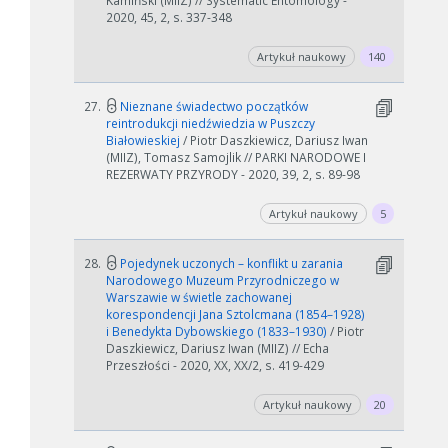
Kamiński (MIIZ) // Systematic Entomology -
2020, 45, 2, s. 337-348
Artykuł naukowy
140
27.
Nieznane świadectwo początków
reintrodukcji niedźwiedzia w Puszczy
Białowieskiej
/ Piotr Daszkiewicz, Dariusz Iwan
(MIIZ), Tomasz Samojlik // PARKI NARODOWE I
REZERWATY PRZYRODY - 2020, 39, 2, s. 89-98
Artykuł naukowy
5
W zależności od ilości danych do przetworzenia generowanie pliku
28.
Pojedynek uczonych – konflikt u zarania
może się wydłużyć.
Narodowego Muzeum Przyrodniczego w
Warszawie w świetle zachowanej
Jeśli generowanie trwa zbyt długo można ograniczyć dane np.
korespondencji Jana Sztolcmana (1854–1928)
zmniejszając zakres lat.
i Benedykta Dybowskiego (1833–1930)
/ Piotr
Daszkiewicz, Dariusz Iwan (MIIZ) // Echa
Anuluj
Przeszłości - 2020, XX, XX/2, s. 419-429
Artykuł naukowy
20