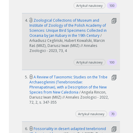
Artykuł naukowy
100
4.
Zoological Collections of Museum and
Institute of Zoology of the Polish Academy of
Sciences: Unique Bird Specimens Collected in
Oceania by Jan Kubary in the 19th Century
/
Arkadiusz Cegliński, Hubert Kowalski, Marcin
Raś (MIIZ), Dariusz Iwan (MIIZ) // Annales
Zoologici - 2023, 73, 4
Artykuł naukowy
100
5.
A Review of Taxonomic Studies on the Tribe
Archaeoglenini (Tenebrionidae:
Phrenapatinae), with a Description of the New
Species from New Caledonia
/ Angela Rincon,
Dariusz Iwan (MIIZ) // Annales Zoologici - 2022,
72, 2, s. 347-355
Artykuł naukowy
70
6.
Fossoriality in desert-adapted tenebrionid