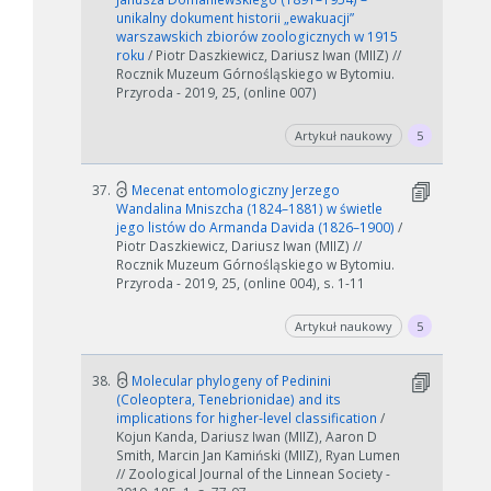
unikalny dokument historii „ewakuacji”
warszawskich zbiorów zoologicznych w 1915
roku
/ Piotr Daszkiewicz, Dariusz Iwan (MIIZ) //
Rocznik Muzeum Górnośląskiego w Bytomiu.
Przyroda - 2019, 25, (online 007)
Artykuł naukowy
5
37.
Mecenat entomologiczny Jerzego
Wandalina Mniszcha (1824–1881) w świetle
jego listów do Armanda Davida (1826–1900)
/
Piotr Daszkiewicz, Dariusz Iwan (MIIZ) //
Rocznik Muzeum Górnośląskiego w Bytomiu.
Przyroda - 2019, 25, (online 004), s. 1-11
Artykuł naukowy
5
38.
Molecular phylogeny of Pedinini
(Coleoptera, Tenebrionidae) and its
implications for higher-level classification
/
Kojun Kanda, Dariusz Iwan (MIIZ), Aaron D
Smith, Marcin Jan Kamiński (MIIZ), Ryan Lumen
// Zoological Journal of the Linnean Society -