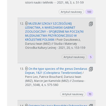
istorii nauki i tekhniki - - 2021, 66, 3, s. 51-59
Artykuł naukowy
100
12.
MUZEUM SZKOŁY SZCZEGÓLNEJ
LEŚNICTWA, A WARSZAWSKI GABINET
ZOOLOGICZNY – SPOJRZENIE NA POCZĄTKI
MUZEALNICTWA PRZYRODNICZEGO W
KRÓLESTWIE POLSKIM
/ Piotr Daszkiewicz,
Dariusz Iwan (MIIZ) // Studia i Materiały
Ośrodka Kultury Leśnej - 2021, 20, s. 153-159
Artykuł naukowy
5
13.
On the type species of the genus Dendarus
Dejean, 1821 (Coleoptera: Tenebrionidae)
/
Piero Leo, Patrice Bouchard, Dariusz Iwan
(MIIZ), Marcin Jan Kamiński (MIIZ) // Zootaxa -
2021, 5048, 4, s. 575-580
Artykuł naukowy
70
14.
Ostatnie lata życia Benedykta Dybowskiego