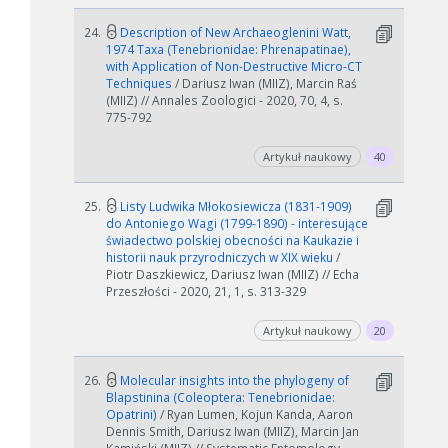
24.
Description of New Archaeoglenini Watt,
1974 Taxa (Tenebrionidae: Phrenapatinae),
with Application of Non-Destructive Micro-CT
Techniques
/ Dariusz Iwan (MIIZ), Marcin Raś
(MIIZ) // Annales Zoologici - 2020, 70, 4, s.
775-792
Artykuł naukowy
40
25.
Listy Ludwika Młokosiewicza (1831-1909)
do Antoniego Wagi (1799-1890) - interesujące
świadectwo polskiej obecności na Kaukazie i
historii nauk przyrodniczych w XIX wieku
/
Piotr Daszkiewicz, Dariusz Iwan (MIIZ) // Echa
Przeszłości - 2020, 21, 1, s. 313-329
Artykuł naukowy
20
26.
Molecular insights into the phylogeny of
Blapstinina (Coleoptera: Tenebrionidae:
Opatrini)
/ Ryan Lumen, Kojun Kanda, Aaron
Dennis Smith, Dariusz Iwan (MIIZ), Marcin Jan