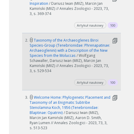
Inspiration
/ Dariusz Iwan (MIIZ), Marcin Jan
Kamiński (MIIZ) // Annales Zoologici - 2023, 73,
3, s. 369-374
Artykuł naukowy
100
2.
Taxonomy of the Archaeoglenes Biroi
Species-Group (Tenebrionidae: Phrenapatinae:
Archaeoglenini) with a Description of the New
Species from the Moluccas
/ Wolfgang
Schawaller, Dariusz Iwan (MIIZ), Marcin Jan
Kamiński (MIIZ) // Annales Zoologici - 2023, 73,
3, s. 529-534
Artykuł naukowy
100
3.
Welcome Home: Phylogenetic Placement and
Taxonomy of an Enigmatic Subtribe
Stenolamina Koch, 1956 (Tenebrionidae:
Blaptinae: Opatrini)
/ Dariusz Iwan (MIIZ),
Marcin Jan Kamiński (MIIZ), Aaron D. Smith,
Ryan Lumen // Annales Zoologici - 2023, 73, 3,
s. 513-523