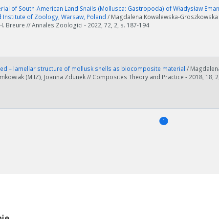
ial of South-American Land Snails (Mollusca: Gastropoda) of Władysław Emanu
Institute of Zoology, Warsaw, Poland
/ Magdalena Kowalewska-Groszkowska (
. Breure // Annales Zoologici - 2022, 72, 2, s. 187-194
d – lamellar structure of mollusk shells as biocomposite material
/ Magdalen
kowiak (MIIZ), Joanna Zdunek // Composites Theory and Practice - 2018, 18, 2,
1
ości od ilości danych do przetworzenia generowanie pliku może się 
nerowanie trwa zbyt długo można ograniczyć dane np. zmniejszając za
Anuluj
ie