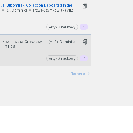
el Lubomirski Collection Deposited in the
MIIZ), Dominika Mierzwa-Szymkowiak (MIIZ),
Artykuł naukowy
70
a Kowalewska-Groszkowska (MIIZ), Dominika
 s. 71-76
Artykuł naukowy
11
Następna
wydłużyć.
kres lat.