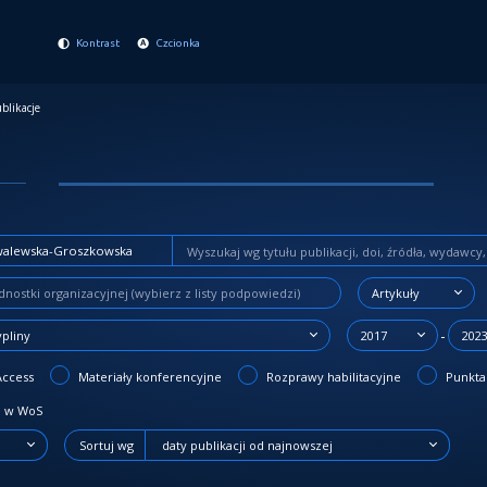
Kontrast
Czcionka
blikacje
Artykuły
-
ypliny
2017
202
Access
Materiały konferencyjne
Rozprawy habilitacyjne
Punktac
 w WoS
Sortuj wg
daty publikacji od najnowszej