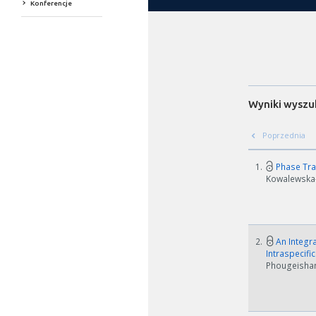
Konferencje
Wyniki wyszu
Poprzednia
1.
Phase Tra
Kowalewska-G
2.
An Integr
Intraspecifi
Phougeishang