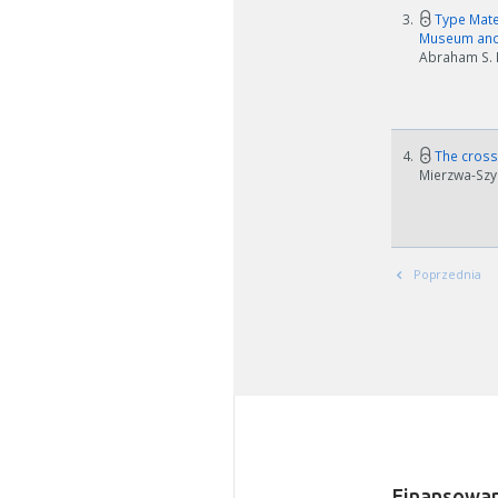
3.
Type Mater
Museum and 
Abraham S. H
4.
The crosse
Mierzwa-Szym
Poprzednia
W zależn
Jeśli ge
Finansowan