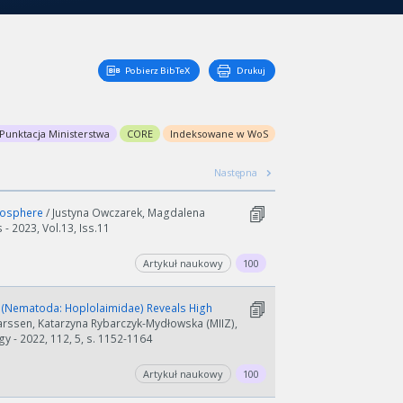
Pobierz BibTeX
Drukuj
Punktacja Ministerstwa
CORE
Indeksowane w WoS
Następna
tmosphere
/ Justyna Owczarek, Magdalena
- 2023, Vol.13, Iss.11
Artykuł naukowy
100
 (Nematoda: Hoplolaimidae) Reveals High
rssen, Katarzyna Rybarczyk-Mydłowska (MIIZ),
 - 2022, 112, 5, s. 1152-1164
Artykuł naukowy
100