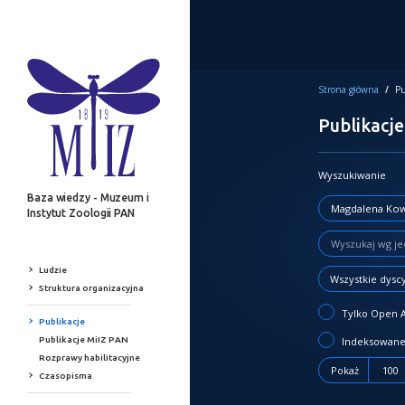
Strona główna
/
Pu
Publikacje
Wyszukiwanie
Baza wiedzy - Muzeum i
Instytut Zoologii PAN
Ludzie
Wszystkie dysc
Struktura organizacyjna
Tylko Open 
Publikacje
Publikacje MiIZ PAN
Indeksowane
Rozprawy habilitacyjne
Pokaż
100
Czasopisma