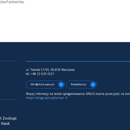
ków Partnerów.
ul. Twarda 51/55, 00-818 Warszawa
tel. +48 22 629-3221
libr@miiz.waw.pl
Redaktorzy
Więcej informacji na temat oprogramowania SINUS można przeczytać na stro
https://dingo.psnc.pl/sinus/
t Zoologii
i Nauk