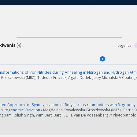
kiwania
(4)
Legenda:
1
nsformations of Iron Nitrides during Annealing in Nitrogen and Hydrogen A
roszkowska (MIIZ), Tadeusz Frączek, Agata Dudek, Jerzy Michalski // Coatings 
ated Approach for Synonymization of Rotylenchus rhomboides with R. goodeyi
c Mitogenomic Variation
/ Magdalena Kowalewska-Groszkowska (MIIZ), Gerrit Ka
bam Rolish Singh, Wim Bert, Bart T. L. H. Van De Vossenberg // Phytopathology