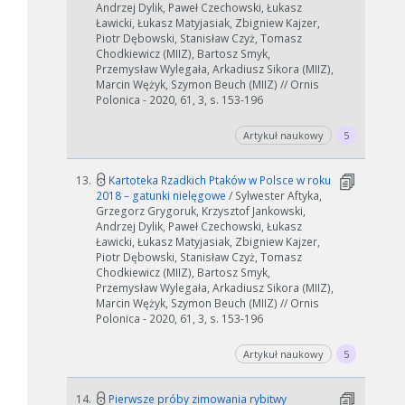
Andrzej Dylik, Paweł Czechowski, Łukasz
Ławicki, Łukasz Matyjasiak, Zbigniew Kajzer,
Piotr Dębowski, Stanisław Czyż, Tomasz
Chodkiewicz (MIIZ), Bartosz Smyk,
Przemysław Wylegała, Arkadiusz Sikora (MIIZ),
Marcin Wężyk, Szymon Beuch (MIIZ) // Ornis
Polonica - 2020, 61, 3, s. 153-196
Artykuł naukowy
5
13.
Kartoteka Rzadkich Ptaków w Polsce w roku
2018 – gatunki nielęgowe
/ Sylwester Aftyka,
Grzegorz Grygoruk, Krzysztof Jankowski,
Andrzej Dylik, Paweł Czechowski, Łukasz
Ławicki, Łukasz Matyjasiak, Zbigniew Kajzer,
Piotr Dębowski, Stanisław Czyż, Tomasz
Chodkiewicz (MIIZ), Bartosz Smyk,
Przemysław Wylegała, Arkadiusz Sikora (MIIZ),
Marcin Wężyk, Szymon Beuch (MIIZ) // Ornis
Polonica - 2020, 61, 3, s. 153-196
Artykuł naukowy
5
14.
Pierwsze próby zimowania rybitwy