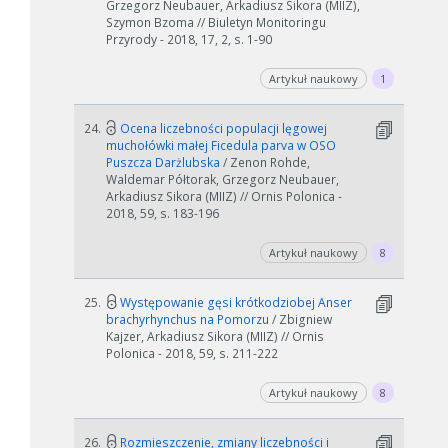
Grzegorz Neubauer, Arkadiusz Sikora (MIIZ),
Szymon Bzoma // Biuletyn Monitoringu
Przyrody - 2018, 17, 2, s. 1-90
Artykuł naukowy
1
24.
Ocena liczebności populacji lęgowej
muchołówki małej Ficedula parva w OSO
Puszcza Darżlubska
/ Zenon Rohde,
Waldemar Półtorak, Grzegorz Neubauer,
Arkadiusz Sikora (MIIZ) // Ornis Polonica -
2018, 59, s. 183-196
Artykuł naukowy
8
25.
Występowanie gęsi krótkodziobej Anser
brachyrhynchus na Pomorzu
/ Zbigniew
Kajzer, Arkadiusz Sikora (MIIZ) // Ornis
Polonica - 2018, 59, s. 211-222
Artykuł naukowy
8
26.
Rozmieszczenie, zmiany liczebności i