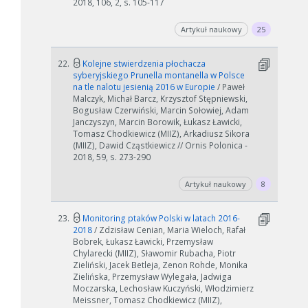
2018, 106, 2, s. 105-117
Artykuł naukowy
25
22.
Kolejne stwierdzenia płochacza
syberyjskiego Prunella montanella w Polsce
na tle nalotu jesienią 2016 w Europie
/ Paweł
Malczyk, Michał Barcz, Krzysztof Stępniewski,
Bogusław Czerwiński, Marcin Sołowiej, Adam
Janczyszyn, Marcin Borowik, Łukasz Ławicki,
Tomasz Chodkiewicz (MIIZ), Arkadiusz Sikora
(MIIZ), Dawid Cząstkiewicz // Ornis Polonica -
2018, 59, s. 273-290
Artykuł naukowy
8
23.
Monitoring ptaków Polski w latach 2016-
2018
/ Zdzisław Cenian, Maria Wieloch, Rafał
Bobrek, Łukasz Ławicki, Przemysław
Chylarecki (MIIZ), Sławomir Rubacha, Piotr
Zieliński, Jacek Betleja, Zenon Rohde, Monika
Zielińska, Przemysław Wylegała, Jadwiga
Moczarska, Lechosław Kuczyński, Włodzimierz
Meissner, Tomasz Chodkiewicz (MIIZ),