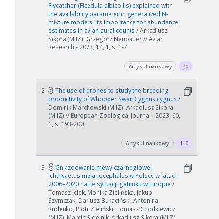
Flycatcher (Ficedula albicollis) explained with
the availability parameter in generalized N-
mixture models: Its importance for abundance
estimates in avian aural counts
/ Arkadiusz
Sikora (MIIZ), Grzegorz Neubauer // Avian
Research - 2023, 14, 1, s. 1-7
Artykuł naukowy
40
2.
The use of drones to study the breeding
productivity of Whooper Swan Cygnus cygnus
/
Dominik Marchowski (MIIZ), Arkadiusz Sikora
(MIIZ) // European Zoological Journal - 2023, 90,
1, s. 193-200
Artykuł naukowy
140
3.
Gniazdowanie mewy czarnogłowej
Ichthyaetus melanocephalus w Polsce w latach
2006–2020 na tle sytuacji gatunku w Europie
/
Tomasz Iciek, Monika Zielińska, Jakub
Szymczak, Dariusz Bukaciński, Antonina
Rudenko, Piotr Zieliński, Tomasz Chodkiewicz
(MIIZ), Marcin Sidelnik, Arkadiusz Sikora (MIIZ),