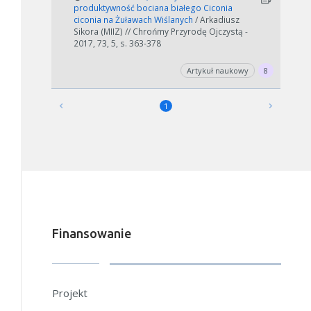
produktywność bociana białego Ciconia
ciconia na Żuławach Wiślanych
/ Arkadiusz
Sikora (MIIZ) // Chrońmy Przyrodę Ojczystą -
2017, 73, 5, s. 363-378
Artykuł naukowy
8
1
Finansowanie
Projekt