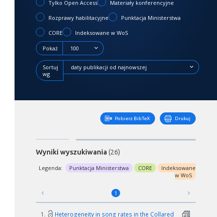
Tylko Open Access
Materiały konferencyjne
Rozprawy habilitacyjne
Punktacja Ministerstwa
CORE
Indeksowane w WoS
Pokaż
100
Sortuj
daty publikacji od najnowszej
wg
Pobierz BibTeX
Drukuj
Wyniki wyszukiwania
(26)
Legenda:
Punktacja Ministerstwa
CORE
Indeksowane
w WoS
1
1.
Heterogeneity in song rates in the Collared