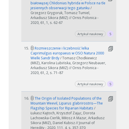
białowąsej Chlidonias hybrida w Polsce na tle
jesiennych obserwacji tego gatunku
/
Grzegorz Grygoruk, Tomasz Tumiel,
Arkadiusz Sikora (MIIZ) // Ornis Polonica -
2020, 61, 1, s. 62-67
Artykuł naukowy
5
15.
Rozmieszczenie i liczebność lelka
Caprimulgus europaeus w OSO Natura 2000
Wielki Sandr Brdy
/ Tomasz Chodkiewicz
(MIIZ), Karolina Lubińska, Grzegorz Neubauer,
Arkadiusz Sikora (MIIZ) // Ornis Polonica -
2020, 61, 2, s. 71–87
W zależności od ilości danych do przetworzenia generowanie pliku
może się wydłużyć.
Artykuł naukowy
5
Jeśli generowanie trwa zbyt długo można ograniczyć dane np.
zmniejszając zakres lat.
16.
The Origin of Isolated Populations of the
Mountain Weevil, Liparus glabrirostris—The
Anuluj
Flagship Species for Riparian Habitats
/
Łukasz Kajtoch, Krzysztof Zając, Dorota
Lachowska-Cierlik, Miłosz A Mazur, Arkadiusz
Sikora (MIIZ), Daniel Kubisz // Journal of
Heredity - 2020, 111, 4, s. 357-370