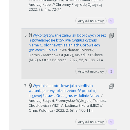
Andrzej Kepel // Chrońmy Przyrodę Ojczystą -
2022, 78, 4, s. 72-74
Artykuł naukowy
5
6.
Wykorzystywanie zalewisk bobrowych przez
lęgowełabędzie krzykliwe Cygnus cygnus i
nieme C. olor naWzniesieniach Górowskich
(pn.-wsch. Polska)
/ Waldemar Półtorak,
Dominik Marchowski (MIIZ), Arkadiusz Sikora
(MIIZ) // Ornis Polonica - 2022, 56, s. 199–214
Artykuł naukowy
5
7.
Wyrobiska potorfowe jako siedlisko
warunkujące wysoką liczebność populacji
lęgowej żurawia Grus grus w dolinie Noteci
/
Andrzej Batycki, Przemysław Wylegała, Tomasz
Chodkiewicz (MIIZ), Arkadiusz Sikora (MIIZ) //
Ornis Polonica - 2022, 2, 63, s. 100-114
Artykuł naukowy
5