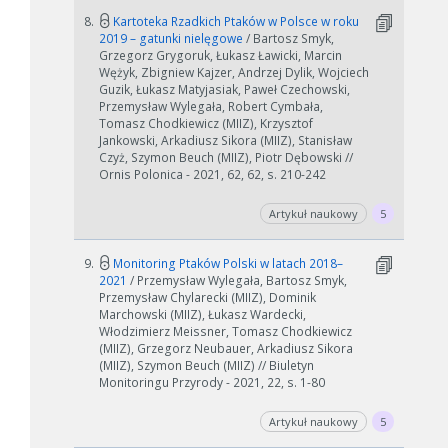
8.
Kartoteka Rzadkich Ptaków w Polsce w roku
2019 – gatunki nielęgowe
/ Bartosz Smyk,
Grzegorz Grygoruk, Łukasz Ławicki, Marcin
Wężyk, Zbigniew Kajzer, Andrzej Dylik, Wojciech
Guzik, Łukasz Matyjasiak, Paweł Czechowski,
Przemysław Wylegała, Robert Cymbała,
Tomasz Chodkiewicz (MIIZ), Krzysztof
Jankowski, Arkadiusz Sikora (MIIZ), Stanisław
Czyż, Szymon Beuch (MIIZ), Piotr Dębowski //
Ornis Polonica - 2021, 62, 62, s. 210-242
Artykuł naukowy
5
9.
Monitoring Ptaków Polski w latach 2018–
2021
/ Przemysław Wylegała, Bartosz Smyk,
Przemysław Chylarecki (MIIZ), Dominik
Marchowski (MIIZ), Łukasz Wardecki,
Włodzimierz Meissner, Tomasz Chodkiewicz
(MIIZ), Grzegorz Neubauer, Arkadiusz Sikora
(MIIZ), Szymon Beuch (MIIZ) // Biuletyn
Monitoringu Przyrody - 2021, 22, s. 1-80
Artykuł naukowy
5