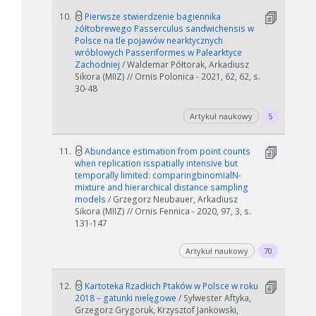
10.
Pierwsze stwierdzenie bagiennika
żółtobrewego Passerculus sandwichensis w
Polsce na tle pojawów nearktycznych
wróblowych Passeriformes w Palearktyce
Zachodniej
/ Waldemar Półtorak, Arkadiusz
Sikora (MIIZ) // Ornis Polonica - 2021, 62, 62, s.
30-48
Artykuł naukowy
5
11.
Abundance estimation from point counts
when replication isspatially intensive but
temporally limited: comparingbinomialN-
mixture and hierarchical distance sampling
models
/ Grzegorz Neubauer, Arkadiusz
Sikora (MIIZ) // Ornis Fennica - 2020, 97, 3, s.
131-147
Artykuł naukowy
70
12.
Kartoteka Rzadkich Ptaków w Polsce w roku
2018 – gatunki nielęgowe
/ Sylwester Aftyka,
Grzegorz Grygoruk, Krzysztof Jankowski,