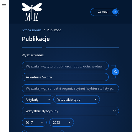
Zaloguj
Strona główna
/
Publikacje
Publikacje
Wyszukiwanie
Artykuły
Wszystkie typy
Wszystkie dyscypliny
-
2017
2023