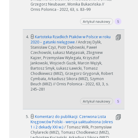
Grzegorz Neubauer, Monika Bukacińska //
Ornis Polonica - 2022, 63, s. 83–99
Artykuł naukowy
5
4.
Kartoteka Rzadkich Ptaków w Polsce w roku
2020 – gatunki nielęgowe
/ Andrzej Dylik,
Stanisław Czyż, Piotr Dębowski, Paweł
Czechowski, Łukasz Matyjasiak, Zbigniew
Kajzer, Przemysław Wylegała, Krzysztof
Jankowski, Wojciech Guzik, Marcin Wężyk,
Bartosz Smyk, Łukasz Ławicki, Tomasz
Chodkiewicz (MIIZ), Grzegorz Grygoruk, Robert
Cymbała, Arkadiusz Sikora (MIIZ), Szymon
Beuch (MIIZ) // Ornis Polonica - 2022, 63, 3, s.
245–281
Artykuł naukowy
5
5.
Komentarz do publikacji: Czerwona Lista
Kręgowców Polski - wersja uaktualniona (okres
1 i 2 dekady XXI w.)
/ Tomasz Wilk, Przemysław
Chylarecki (MIIZ), Tomasz Chodkiewicz (MIIZ),
Lechosław Kuczyński, Arkadiusz Sikora (MIIZ),