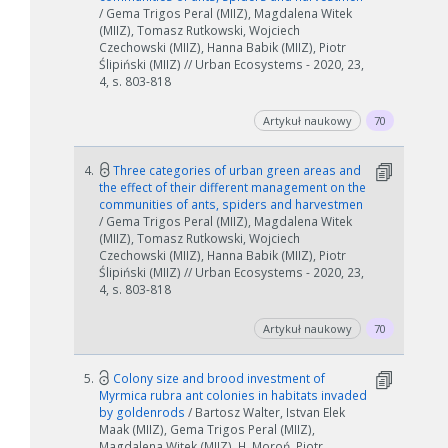
/ Gema Trigos Peral (MIIZ), Magdalena Witek
(MIIZ), Tomasz Rutkowski, Wojciech
Czechowski (MIIZ), Hanna Babik (MIIZ), Piotr
Ślipiński (MIIZ) // Urban Ecosystems - 2020, 23,
4, s. 803-818
Artykuł naukowy
70
4.
Three categories of urban green areas and
the effect of their different management on the
communities of ants, spiders and harvestmen
/ Gema Trigos Peral (MIIZ), Magdalena Witek
(MIIZ), Tomasz Rutkowski, Wojciech
Czechowski (MIIZ), Hanna Babik (MIIZ), Piotr
Ślipiński (MIIZ) // Urban Ecosystems - 2020, 23,
4, s. 803-818
Artykuł naukowy
70
5.
Colony size and brood investment of
Myrmica rubra ant colonies in habitats invaded
by goldenrods
/ Bartosz Walter, Istvan Elek
Maak (MIIZ), Gema Trigos Peral (MIIZ),
Magdalena Witek (MIIZ), H. Moroń, Piotr