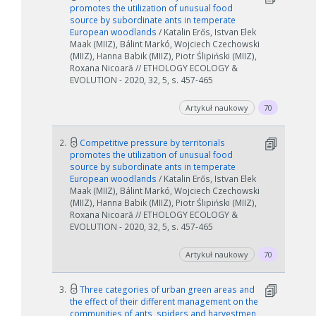
promotes the utilization of unusual food
source by subordinate ants in temperate
European woodlands
/ Katalin Erős, Istvan Elek
Maak (MIIZ), Bálint Markó, Wojciech Czechowski
(MIIZ), Hanna Babik (MIIZ), Piotr Ślipiński (MIIZ),
Roxana Nicoară // ETHOLOGY ECOLOGY &
EVOLUTION - 2020, 32, 5, s. 457-465
Artykuł naukowy
70
2.
Competitive pressure by territorials
promotes the utilization of unusual food
source by subordinate ants in temperate
European woodlands
/ Katalin Erős, Istvan Elek
Maak (MIIZ), Bálint Markó, Wojciech Czechowski
(MIIZ), Hanna Babik (MIIZ), Piotr Ślipiński (MIIZ),
Roxana Nicoară // ETHOLOGY ECOLOGY &
EVOLUTION - 2020, 32, 5, s. 457-465
Artykuł naukowy
70
3.
Three categories of urban green areas and
the effect of their different management on the
communities of ants, spiders and harvestmen