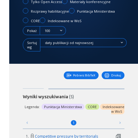
Tylko Open Access
Materiały konferencyjne
Rozprawy habilitacyjne
Punktacja Ministerstwa
CORE
Indeksowane w WoS
Pokaż
100
Sortuj
daty publikacji od najnowszej
wg
Pobierz BibTeX
Drukuj
Wyniki wyszukiwania
(5)
Legenda:
Punktacja Ministerstwa
CORE
Indeksowane
w WoS
1
1.
Competitive pressure by territorials