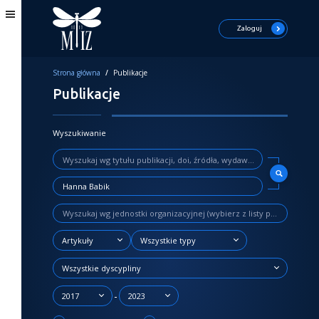
Zaloguj
Strona główna
/
Publikacje
Publikacje
Wyszukiwanie
Artykuły
Wszystkie typy
Wszystkie dyscypliny
-
2017
2023