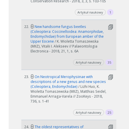
Conservation Research - 2018, 3, 3, s. 103-105
Artykuł naukowy
1
22.
New handsome fungus beetles
(Coleoptera: Coccinelloidea: Anamorphidae,
Endomychidae) from European amber of the
Upper Eocene
/ K. Wioletta Tomaszewska
(MIIZ), Vitalii I. Alekseev // Palaeontologia
Electronica - 2018, 21, 1, s. 6A
Artykuł naukowy
35
23.
On Neotropical Merophysiinae with
descriptions of a new genus and new species
(Coleoptera, Endomychidae)
/ Lizhi Huo, K.
Wioletta Tomaszewska (MIIZ), Matthias Seidel,
Emmanuel Arriaga-Varela // ZooKeys - 2018,
736, s. 1-41
Artykuł naukowy
25
24.
The oldest representatives of