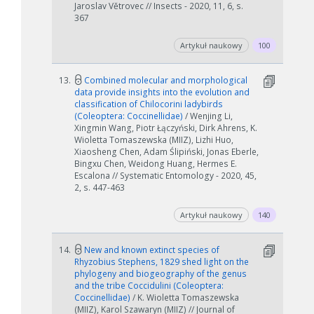
Jaroslav Větrovec // Insects - 2020, 11, 6, s.
367
Artykuł naukowy
100
13.
Combined molecular and morphological
data provide insights into the evolution and
classification of Chilocorini ladybirds
(Coleoptera: Coccinellidae)
/ Wenjing Li,
Xingmin Wang, Piotr Łączyński, Dirk Ahrens, K.
Wioletta Tomaszewska (MIIZ), Lizhi Huo,
Xiaosheng Chen, Adam Ślipiński, Jonas Eberle,
Bingxu Chen, Weidong Huang, Hermes E.
Escalona // Systematic Entomology - 2020, 45,
2, s. 447-463
Artykuł naukowy
140
14.
New and known extinct species of
Rhyzobius Stephens, 1829 shed light on the
phylogeny and biogeography of the genus
and the tribe Coccidulini (Coleoptera:
Coccinellidae)
/ K. Wioletta Tomaszewska
(MIIZ), Karol Szawaryn (MIIZ) // Journal of