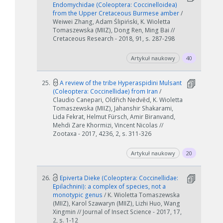
Endomychidae (Coleoptera: Coccinelloidea)
from the Upper Cretaceous Burmese amber
/
Weiwei Zhang, Adam Ślipiński, K. Wioletta
Tomaszewska (MIIZ), Dong Ren, Ming Bai //
Cretaceous Research - 2018, 91, s. 287-298
Artykuł naukowy
40
25.
A review of the tribe Hyperaspidini Mulsant
(Coleoptera: Coccinellidae) from Iran
/
Claudio Canepari, Oldřich Nedvěd, K. Wioletta
Tomaszewska (MIIZ), Jahanshir Shakarami,
Lida Fekrat, Helmut Fürsch, Amir Biranvand,
Mehdi Zare Khormizi, Vincent Nicolas //
Zootaxa - 2017, 4236, 2, s. 311-326
Artykuł naukowy
20
26.
Epiverta Dieke (Coleoptera: Coccinellidae:
Epilachnini): a complex of species, not a
monotypic genus
/ K. Wioletta Tomaszewska
(MIIZ), Karol Szawaryn (MIIZ), Lizhi Huo, Wang
Xingmin // Journal of Insect Science - 2017, 17,
2, s. 1-12