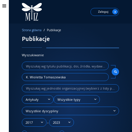
Zaloguj
Strona główna
/
Publikacje
Publikacje
Wyszukiwanie
Artykuły
Wszystkie typy
Wszystkie dyscypliny
-
2017
2023