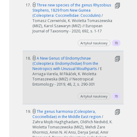
17.
Three new species of the genus Rhyzobius
Stephens, 1829 from New Guinea
(Coleoptera: Coccinellidae: Coccidulini)
/
Tomasz Czerwiński, K. Wioletta Tomaszewska
(MIIZ), Karol Szawaryn (MIIZ) // European
Journal of Taxonomy - 2020, 692, s. 1-17
Artykuł naukowy
70
W zależności od ilości danych do przetworzenia generowanie pliku
może się wydłużyć.
18.
A New Genus of Endomychinae
Jeśli generowanie trwa zbyt długo można ograniczyć dane np.
(Coleoptera: Endomychidae) from the
zmniejszając zakres lat.
Neotropics with Unusual Mouthparts
/ E
Arriaga-Varela, M Fikáček, K. Wioletta
Tomaszewska (MIIZ) // Neotropical
Anuluj
Entomology - 2019, 48, 2, s. 290-301
Artykuł naukowy
70
19.
The genus harmonia (Coleoptera,
Coccinellidae) in the Middle East region
/
Zahra Mojib Haghghadam, Oldřich Nedvěd, K.
Wioletta Tomaszewska (MIIZ), Mehdi Zare
Khormizi, Amin N. Al Ansi, Derya Şenal, Amir