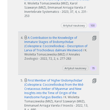
K. Wioletta Tomaszewska (MIIZ), Karol
Szawaryn (MIIZ), Emmanuel Arriaga Varela //
Invertebrate Systematics - 2023, 37, 4, s. 231-
253
Artykuł naukowy
100
4.
A Contribution to the Knowledge of
Immature Stages of Endomychidae
(Coleoptera: Coccinelloidea) – Description of
Larva of Trochoideus dalmani Westwood
/ K.
Wioletta Tomaszewska (MIIZ) // Annales
Zoologici - 2022, 72, 2, s. 277-283
Artykuł naukowy
70
5.
First Member of ‘Higher Endomychidae’
(Coleoptera: Coccinelloidea) from the Mid-
Cretaceous Amber of Myanmar and New
Insights into the Time of Origin of the
Handsome Fungus Beetles
/ K. Wioletta
Tomaszewska (MIIZ), Karol Szawaryn (MIIZ),
Emmanuel Arriaga Varela // Insects - 2022, 13,
8, s. 690