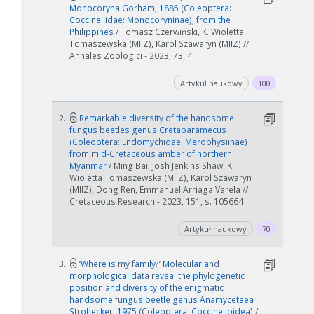
Monocoryna Gorham, 1885 (Coleoptera:
Coccinellidae: Monocoryninae), from the
Philippines
/ Tomasz Czerwiński, K. Wioletta
Tomaszewska (MIIZ), Karol Szawaryn (MIIZ) //
Annales Zoologici - 2023, 73, 4
Artykuł naukowy
100
2.
Remarkable diversity of the handsome
fungus beetles genus Cretaparamecus
(Coleoptera: Endomychidae: Merophysiinae)
from mid-Cretaceous amber of northern
Myanmar
/ Ming Bai, Josh Jenkins Shaw, K.
Wioletta Tomaszewska (MIIZ), Karol Szawaryn
(MIIZ), Dong Ren, Emmanuel Arriaga Varela //
Cretaceous Research - 2023, 151, s. 105664
Artykuł naukowy
70
3.
‘Where is my family?’ Molecular and
morphological data reveal the phylogenetic
position and diversity of the enigmatic
handsome fungus beetle genus Anamycetaea
Strohecker, 1975 (Coleoptera, Coccinelloidea)
/