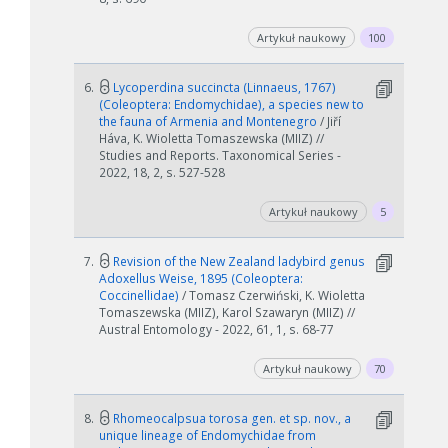
Artykuł naukowy
100
6.
Lycoperdina succincta (Linnaeus, 1767)
(Coleoptera: Endomychidae), a species new to
the fauna of Armenia and Montenegro
/ Jiří
Háva, K. Wioletta Tomaszewska (MIIZ) //
Studies and Reports. Taxonomical Series -
2022, 18, 2, s. 527-528
Artykuł naukowy
5
7.
Revision of the New Zealand ladybird genus
Adoxellus Weise, 1895 (Coleoptera:
Coccinellidae)
/ Tomasz Czerwiński, K. Wioletta
Tomaszewska (MIIZ), Karol Szawaryn (MIIZ) //
Austral Entomology - 2022, 61, 1, s. 68-77
Artykuł naukowy
70
8.
Rhomeocalpsua torosa gen. et sp. nov., a
unique lineage of Endomychidae from