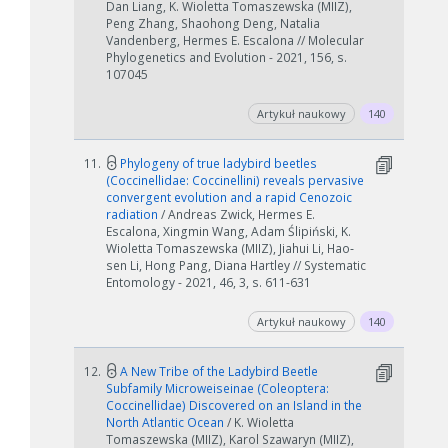
Dan Liang, K. Wioletta Tomaszewska (MIIZ),
Peng Zhang, Shaohong Deng, Natalia
Vandenberg, Hermes E. Escalona // Molecular
Phylogenetics and Evolution - 2021, 156, s.
107045
Artykuł naukowy
140
11.
Phylogeny of true ladybird beetles
(Coccinellidae: Coccinellini) reveals pervasive
convergent evolution and a rapid Cenozoic
radiation
/ Andreas Zwick, Hermes E.
Escalona, Xingmin Wang, Adam Ślipiński, K.
Wioletta Tomaszewska (MIIZ), Jiahui Li, Hao‐
sen Li, Hong Pang, Diana Hartley // Systematic
Entomology - 2021, 46, 3, s. 611-631
Artykuł naukowy
140
12.
A New Tribe of the Ladybird Beetle
Subfamily Microweiseinae (Coleoptera:
Coccinellidae) Discovered on an Island in the
North Atlantic Ocean
/ K. Wioletta
Tomaszewska (MIIZ), Karol Szawaryn (MIIZ),