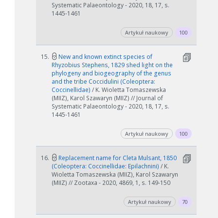
Systematic Palaeontology - 2020, 18, 17, s.
1445-1461
Artykuł naukowy
100
15.
New and known extinct species of
Rhyzobius Stephens, 1829 shed light on the
phylogeny and biogeography of the genus
and the tribe Coccidulini (Coleoptera:
Coccinellidae)
/ K. Wioletta Tomaszewska
(MIIZ), Karol Szawaryn (MIIZ) // Journal of
Systematic Palaeontology - 2020, 18, 17, s.
1445-1461
Artykuł naukowy
100
16.
Replacement name for Cleta Mulsant, 1850
(Coleoptera: Coccinellidae: Epilachnini)
/ K.
Wioletta Tomaszewska (MIIZ), Karol Szawaryn
(MIIZ) // Zootaxa - 2020, 4869, 1, s. 149-150
Artykuł naukowy
70