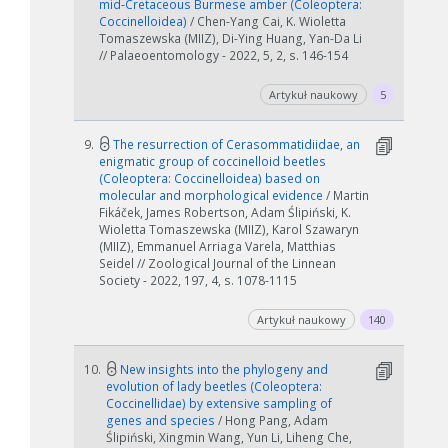
mid‑Cretaceous Burmese amber (Coleoptera:
Coccinelloidea)
/ Chen-Yang Cai, K. Wioletta
Tomaszewska (MIIZ), Di-Ying Huang, Yan-Da Li
// Palaeoentomology - 2022, 5, 2, s. 146-154
Artykuł naukowy
5
9.
The resurrection of Cerasommatidiidae, an
enigmatic group of coccinelloid beetles
(Coleoptera: Coccinelloidea) based on
molecular and morphological evidence
/ Martin
Fikáček, James Robertson, Adam Ślipiński, K.
Wioletta Tomaszewska (MIIZ), Karol Szawaryn
(MIIZ), Emmanuel Arriaga Varela, Matthias
Seidel // Zoological Journal of the Linnean
Society - 2022, 197, 4, s. 1078-1115
Artykuł naukowy
140
10.
New insights into the phylogeny and
evolution of lady beetles (Coleoptera:
Coccinellidae) by extensive sampling of
genes and species
/ Hong Pang, Adam
Ślipiński, Xingmin Wang, Yun Li, Liheng Che,