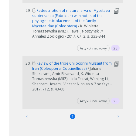
29.
Redescription of mature larva of Mycetaea
subterranea (Fabricius) with notes of the
phylogenetic placement of the family
Mycetaeidae (Coleoptera)
/ K. Wioletta
Tomaszewska (MIIZ), Paweł Jałoszyński //
Annales Zoologici - 2017, 67, 2, s. 333-344
Artykuł naukowy
25
30.
Review of the tribe Chilocorini Mulsant from
Iran (Coleoptera: Coccinellidae)
/ Jahanshir
Shakarami, Amir Biranvand, K. Wioletta
Tomaszewska (MIIZ), Lida Fekrat, Wenjing Li,
Shahram Hesami, Vincent Nicolas // ZooKeys -
2017, 712, s. 43-68
Artykuł naukowy
25
1