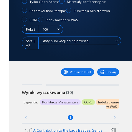
Tylko Open Access
Materiały konferencyjne
Rozprawy habilitacyjne
Punktacja Ministerstwa
CORE
Indeksowane w WoS
Pokaż
100
Sortuj
daty publikacji od najnowszej
wg
Pobierz BibTeX
Drukuj
Wyniki wyszukiwania
(30)
Legenda:
Punktacja Ministerstwa
CORE
Indeksowane
w WoS
1
1.
A Contribution to the Lady Beetles Genus