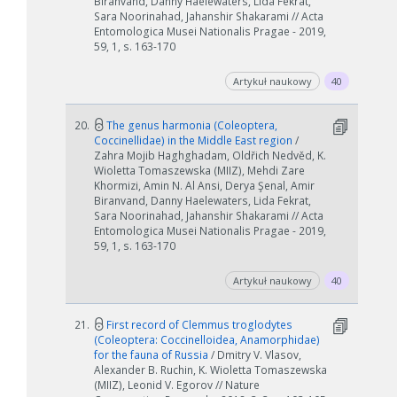
Biranvand, Danny Haelewaters, Lida Fekrat,
Sara Noorinahad, Jahanshir Shakarami // Acta
Entomologica Musei Nationalis Pragae - 2019,
59, 1, s. 163-170
Artykuł naukowy
40
20.
The genus harmonia (Coleoptera,
Coccinellidae) in the Middle East region
/
Zahra Mojib Haghghadam, Oldřich Nedvěd, K.
Wioletta Tomaszewska (MIIZ), Mehdi Zare
Khormizi, Amin N. Al Ansi, Derya Şenal, Amir
Biranvand, Danny Haelewaters, Lida Fekrat,
Sara Noorinahad, Jahanshir Shakarami // Acta
Entomologica Musei Nationalis Pragae - 2019,
59, 1, s. 163-170
Artykuł naukowy
40
21.
First record of Clemmus troglodytes
(Coleoptera: Coccinelloidea, Anamorphidae)
for the fauna of Russia
/ Dmitry V. Vlasov,
Alexander B. Ruchin, K. Wioletta Tomaszewska
(MIIZ), Leonid V. Egorov // Nature