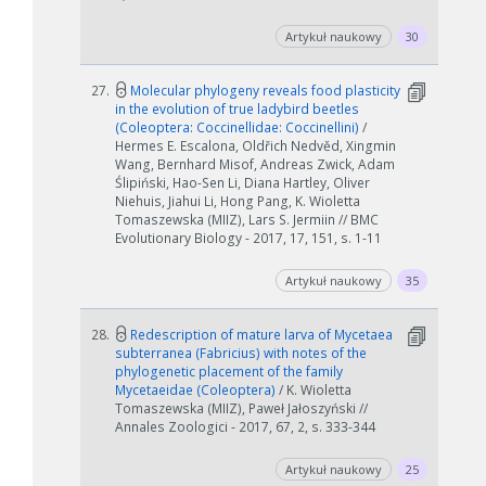
Artykuł naukowy
30
27.
Molecular phylogeny reveals food plasticity
in the evolution of true ladybird beetles
(Coleoptera: Coccinellidae: Coccinellini)
/
Hermes E. Escalona, Oldřich Nedvěd, Xingmin
Wang, Bernhard Misof, Andreas Zwick, Adam
Ślipiński, Hao-Sen Li, Diana Hartley, Oliver
Niehuis, Jiahui Li, Hong Pang, K. Wioletta
Tomaszewska (MIIZ), Lars S. Jermiin // BMC
Evolutionary Biology - 2017, 17, 151, s. 1-11
Artykuł naukowy
35
28.
Redescription of mature larva of Mycetaea
subterranea (Fabricius) with notes of the
phylogenetic placement of the family
Mycetaeidae (Coleoptera)
/ K. Wioletta
Tomaszewska (MIIZ), Paweł Jałoszyński //
Annales Zoologici - 2017, 67, 2, s. 333-344
Artykuł naukowy
25