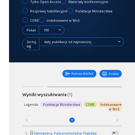
Tylko Open Access
Materiały konferencyjne
Rozprawy habilitacyjne
Punktacja Ministerstwa
CORE
Indeksowane w WoS
Pokaż
100
Sortuj
daty publikacji od najnowszej
wg
Pobierz BibTeX
Drukuj
Wyniki wyszukiwania
(1)
Legenda:
Punktacja Ministerstwa
CORE
Indeksowane
w WoS
1
1.
Hemiptera, Fulgoromorpha: Flatidae,