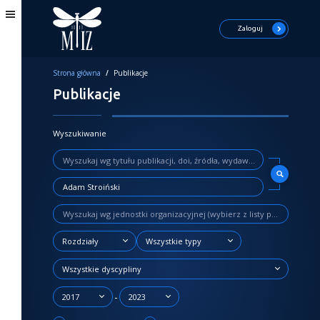
Zaloguj
Strona główna
/
Publikacje
Publikacje
Wyszukiwanie
Rozdziały
Wszystkie typy
Wszystkie dyscypliny
-
2017
2023