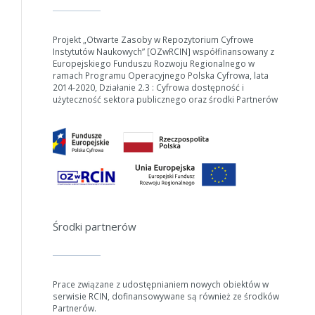
W zależności od ilości danych do przetworzenia generowanie pliku
może się wydłużyć.
Projekt „Otwarte Zasoby w Repozytorium Cyfrowe
Instytutów Naukowych” [OZwRCIN] współfinansowany z
Jeśli generowanie trwa zbyt długo można ograniczyć dane np.
Europejskiego Funduszu Rozwoju Regionalnego w
zmniejszając zakres lat.
ramach Programu Operacyjnego Polska Cyfrowa, lata
2014-2020, Działanie 2.3 : Cyfrowa dostępność i
użyteczność sektora publicznego oraz środki Partnerów
Anuluj
Środki partnerów
Prace związane z udostępnianiem nowych obiektów w
serwisie RCIN, dofinansowywane są również ze środków
Partnerów.