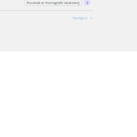
Rozdział w monografii naukowej
5
Następna