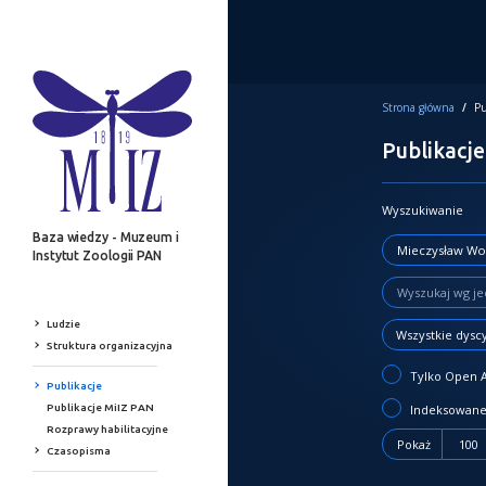
Strona główna
/
Pu
Publikacje
Wyszukiwanie
Baza wiedzy - Muzeum i
Instytut Zoologii PAN
Ludzie
Wszystkie dysc
Struktura organizacyjna
Tylko Open 
Publikacje
Publikacje MiIZ PAN
Indeksowane
Rozprawy habilitacyjne
Pokaż
100
Czasopisma