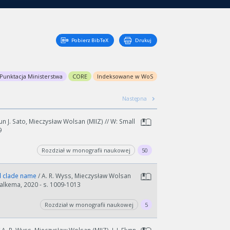
Pobierz BibTeX
Drukuj
Punktacja Ministerstwa
CORE
Indeksowane w WoS
Następna
Jun J. Sato, Mieczysław Wolsan (MIIZ) // W: Small
9
Rozdział w monografii naukowej
50
ted clade name
/ A. R. Wyss, Mieczysław Wolsan
 Balkema, 2020 - s. 1009-1013
Rozdział w monografii naukowej
5