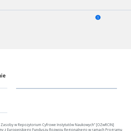
1
ie
e Zasoby w Repozytorium Cyfrowe Instytutów Naukowych” [OZwRCIN]
ny z Europejskiego Funduszu Rozwoju Regionalnego w ramach Programu