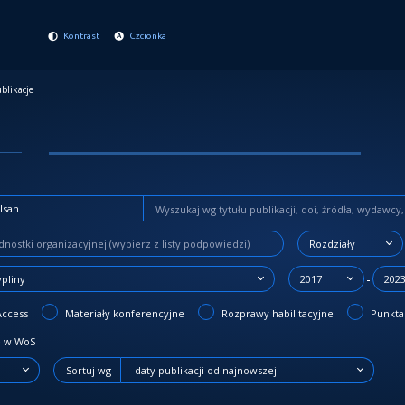
Kontrast
Czcionka
blikacje
Rozdziały
-
ypliny
2017
202
Access
Materiały konferencyjne
Rozprawy habilitacyjne
Punktac
 w WoS
Sortuj wg
daty publikacji od najnowszej