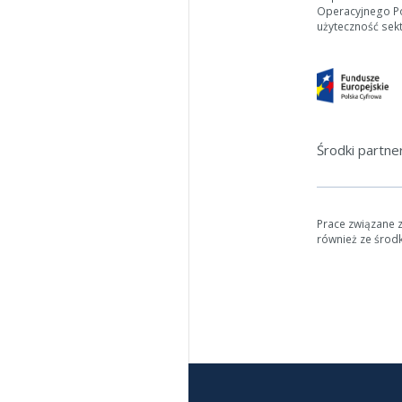
Operacyjnego Pol
użyteczność sek
Środki partn
Prace związane 
również ze środ