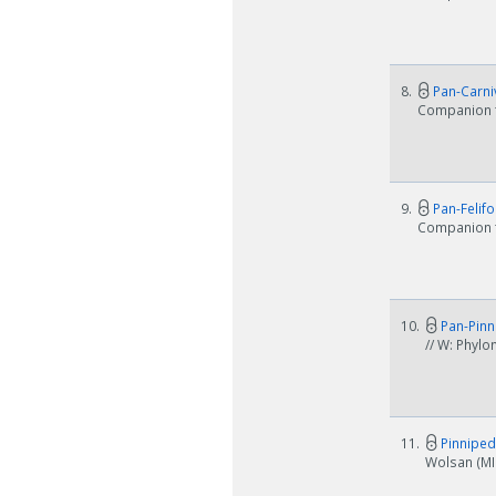
8.
Pan-Carniv
Companion t
9.
Pan-Felifo
Companion t
W zależn
10.
Pan-Pinni
Jeśli ge
// W: Phyl
11.
Pinnipedi
Wolsan (MII