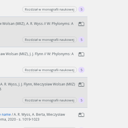
Rozdział w monografii naukowej
5
ław Wolsan (MIIZ), A. R. Wyss // W: Phylonyms: A
Rozdział w monografii naukowej
5
ław Wolsan (MIIZ), J. J. Flynn // W: Phylonyms: A
Rozdział w monografii naukowej
5
wydłużyć.
, A. R. Wyss, J. J. Flynn, Mieczysław Wolsan (MIIZ)
kres lat.
8
Rozdział w monografii naukowej
5
ade name
/ A. R. Wyss, A. Berta, Mieczysław
kema, 2020 - s. 1019-1023