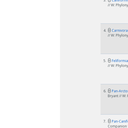
3.
Caniformia
// W: Phylo
4.
Carnivora 
// W: Phylon
5.
Feliformia
// W: Phylon
6.
Pan-Arctoi
Bryant // W:
7.
Pan-Canifo
Companion t