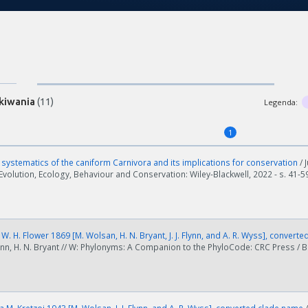
kiwania
(11)
Legenda:
1
systematics of the caniform Carnivora and its implications for conservation
/ 
Evolution, Ecology, Behaviour and Conservation: Wiley-Blackwell, 2022 - s. 41-5
W. H. Flower 1869 [M. Wolsan, H. N. Bryant, J. J. Flynn, and A. R. Wyss], conver
. Flynn, H. N. Bryant // W: Phylonyms: A Companion to the PhyloCode: CRC Press /