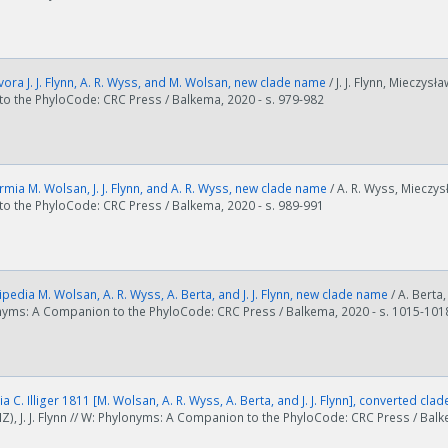
ora J. J. Flynn, A. R. Wyss, and M. Wolsan, new clade name
/ J. J. Flynn, Mieczys
o the PhyloCode: CRC Press / Balkema, 2020 - s. 979-982
rmia M. Wolsan, J. J. Flynn, and A. R. Wyss, new clade name
/ A. R. Wyss, Mieczys
o the PhyloCode: CRC Press / Balkema, 2020 - s. 989-991
ości od ilości danych do przetworzenia generowanie pliku może się 
pedia M. Wolsan, A. R. Wyss, A. Berta, and J. J. Flynn, new clade name
/ A. Berta
nerowanie trwa zbyt długo można ograniczyć dane np. zmniejszając za
onyms: A Companion to the PhyloCode: CRC Press / Balkema, 2020 - s. 1015-101
Anuluj
a C. Illiger 1811 [M. Wolsan, A. R. Wyss, A. Berta, and J. J. Flynn], converted cl
Z), J. J. Flynn // W: Phylonyms: A Companion to the PhyloCode: CRC Press / Bal