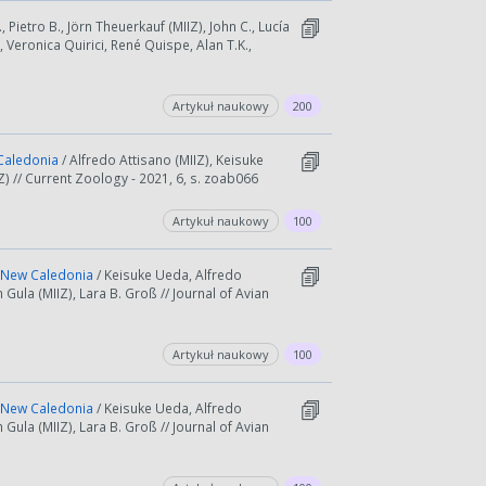
., Pietro B., Jörn Theuerkauf (MIIZ), John C., Lucía
, Veronica Quirici, René Quispe, Alan T.K.,
Artykuł naukowy
200
 Caledonia
/ Alfredo Attisano (MIIZ), Keisuke
) // Current Zoology - 2021, 6, s. zoab066
Artykuł naukowy
100
in New Caledonia
/ Keisuke Ueda, Alfredo
Gula (MIIZ), Lara B. Groß // Journal of Avian
Artykuł naukowy
100
in New Caledonia
/ Keisuke Ueda, Alfredo
Gula (MIIZ), Lara B. Groß // Journal of Avian