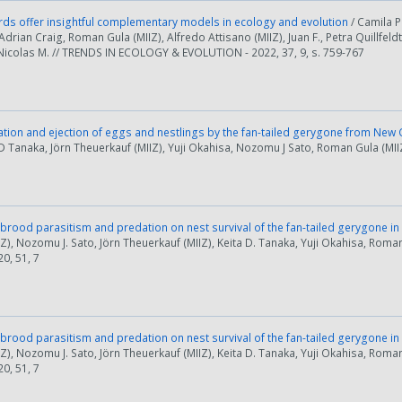
rds offer insightful complementary models in ecology and evolution
/ Camila P
drian Craig, Roman Gula (MIIZ), Alfredo Attisano (MIIZ), Juan F., Petra Quillfeldt
Nicolas M. // TRENDS IN ECOLOGY & EVOLUTION - 2022, 37, 9, s. 759-767
tion and ejection of eggs and nestlings by the fan-tailed gerygone from New
D Tanaka, Jörn Theuerkauf (MIIZ), Yuji Okahisa, Nozomu J Sato, Roman Gula (MIIZ
brood parasitism and predation on nest survival of the fan-tailed gerygone 
IZ), Nozomu J. Sato, Jörn Theuerkauf (MIIZ), Keita D. Tanaka, Yuji Okahisa, Roman 
20, 51, 7
brood parasitism and predation on nest survival of the fan-tailed gerygone 
IZ), Nozomu J. Sato, Jörn Theuerkauf (MIIZ), Keita D. Tanaka, Yuji Okahisa, Roman 
20, 51, 7