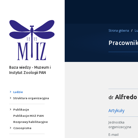
Strona główna
/
Lu
Pracowni
Baza wiedzy - Muzeum i
Instytut Zoologii PAN
Ludzie
Alfredo
dr
Struktura organizacyjna
Artykuły
Publikacje
Publikacje MiIZ PAN
Jednostka
Rozprawy habilitacyjne
organizacyjna
Czasopisma
E-mail