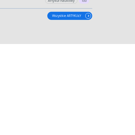
Artykuł naukowy
100
wydłużyć.
Wszystkie ARTYKUŁY
kres lat.