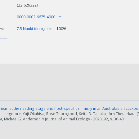
(22)6293221
0000-0002-6675-4900
wa
7.5 Nauki biologiczne
: 100%
sm at the nestling stage and host‐specific mimicry in an Australasian cucko
i Langmore, Yuji Okahisa, Rose Thorogood, Keita D. Tanaka, Jörn Theuerkauf (M
, Michael G. Anderson // Journal of Animal Ecology - 2023, 92, s. 30-43