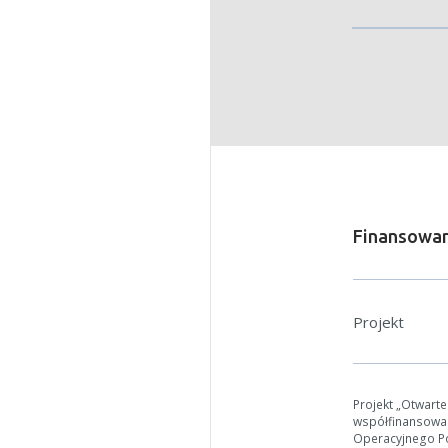
W zależn
Jeśli ge
Finansowan
Projekt
Projekt „Otwart
współfinansowa
Operacyjnego Pol