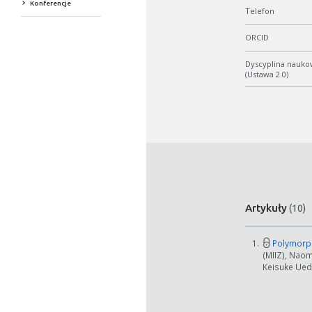
Konferencje
Telefon
ORCID
Dyscyplina nauko
(Ustawa 2.0)
Artykuły
(10)
1.
Polymorphi
(MIIZ), Naom
Keisuke Ueda