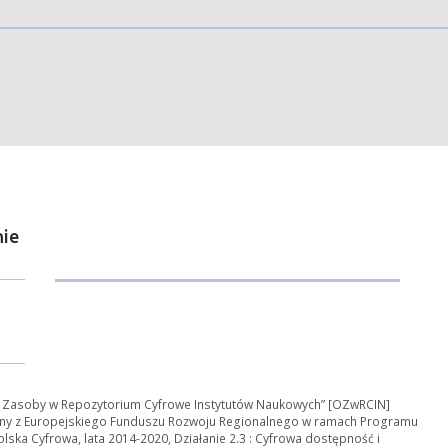
ości od ilości danych do przetworzenia generowanie pliku może się 
nerowanie trwa zbyt długo można ograniczyć dane np. zmniejszając za
Anuluj
ie
e Zasoby w Repozytorium Cyfrowe Instytutów Naukowych” [OZwRCIN]
ny z Europejskiego Funduszu Rozwoju Regionalnego w ramach Programu
ska Cyfrowa, lata 2014-2020, Działanie 2.3 : Cyfrowa dostępność i