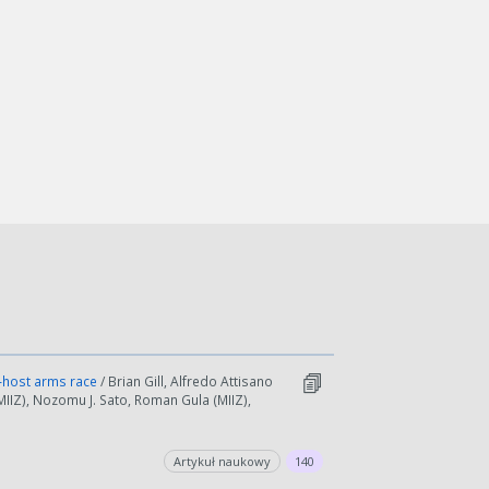
o‐host arms race
/ Brian Gill, Alfredo Attisano
IIZ), Nozomu J. Sato, Roman Gula (MIIZ),
Artykuł naukowy
140