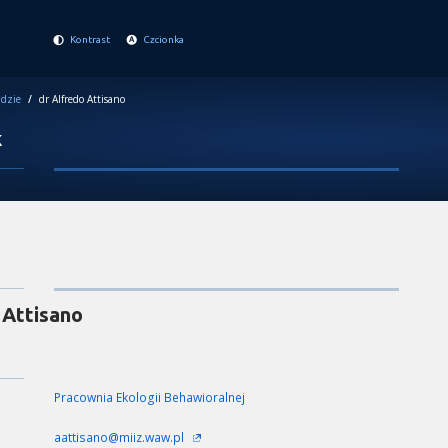
Kontrast
Czcionka
dzie
/
dr Alfredo Attisano
k
 Attisano
Pracownia Ekologii Behawioralnej
aattisano@miiz.waw.pl