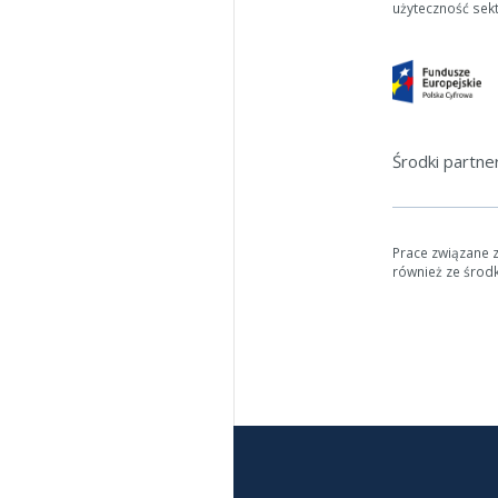
użyteczność sek
Środki partn
Prace związane 
również ze środ