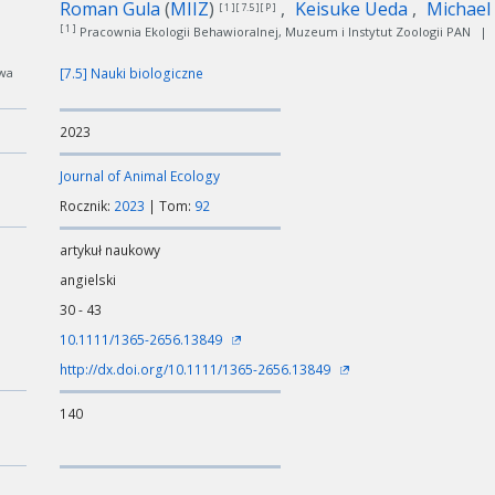
Roman Gula
(
MIIZ
)
Keisuke Ueda
Michael
[ 1 ][ 7.5 ][ P ]
[ 1 ]
Pracownia Ekologii Behawioralnej, Muzeum i Instytut Zoologii PAN
|
wa
[7.5] Nauki biologiczne
2023
Journal of Animal Ecology
Rocznik:
2023
| Tom:
92
artykuł naukowy
angielski
30 - 43
10.1111/1365-2656.13849
http://dx.doi.org/10.1111/1365-2656.13849
140