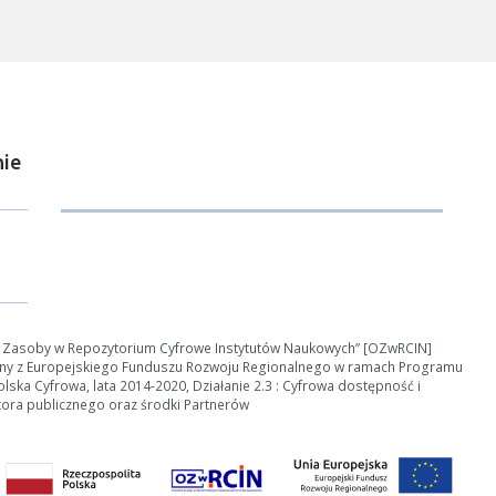
ie
ości od ilości danych do przetworzenia generowanie pliku może się 
nerowanie trwa zbyt długo można ograniczyć dane np. zmniejszając za
Anuluj
e Zasoby w Repozytorium Cyfrowe Instytutów Naukowych” [OZwRCIN]
ny z Europejskiego Funduszu Rozwoju Regionalnego w ramach Programu
ska Cyfrowa, lata 2014-2020, Działanie 2.3 : Cyfrowa dostępność i
tora publicznego oraz środki Partnerów