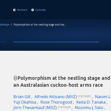
Kontrast
Czcionka
blikacje
/
Polymorphism at the nestling stage and host‐specific mimicry in an Australasian cuckoo‐host arms race
Polymorphism at the nestling stage and 
an Australasian cuckoo‐host arms race
Brian Gill
Alfredo Attisano
(
MIIZ
)
Naomi 
[ 1 ][ 7.5 ][ P ]
Yuji Okahisa
Rose Thorogood
Keita D. Tanaka
Jörn Theuerkauf
(
MIIZ
)
Nozomu J. Sato
[ 1 ][ 7.5 ][ P ]