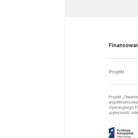
Finansowan
W zależn
Projekt
Jeśli ge
Projekt „Otwart
współfinansowa
Operacyjnego Pol
użyteczność sek