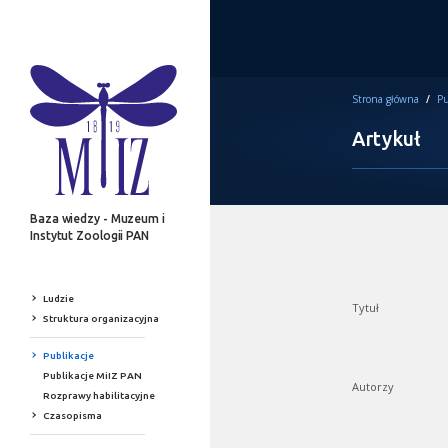
Strona główna
/
Pu
Artykuł
Baza wiedzy - Muzeum i
Instytut Zoologii PAN
Ludzie
Tytuł
Struktura organizacyjna
Publikacje
Publikacje MiIZ PAN
Autorzy
Rozprawy habilitacyjne
Czasopisma