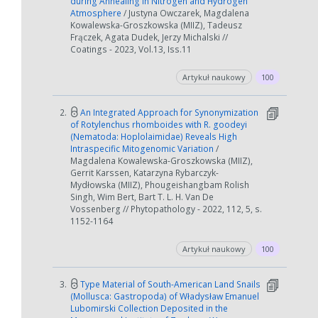
during Annealing in Nitrogen and Hydrogen
Atmosphere
/ Justyna Owczarek, Magdalena
Kowalewska-Groszkowska (MIIZ), Tadeusz
Frączek, Agata Dudek, Jerzy Michalski //
Coatings - 2023, Vol.13, Iss.11
Artykuł naukowy
100
2.
An Integrated Approach for Synonymization
of Rotylenchus rhomboides with R. goodeyi
(Nematoda: Hoplolaimidae) Reveals High
Intraspecific Mitogenomic Variation
/
Magdalena Kowalewska-Groszkowska (MIIZ),
Gerrit Karssen, Katarzyna Rybarczyk-
Mydłowska (MIIZ), Phougeishangbam Rolish
Singh, Wim Bert, Bart T. L. H. Van De
Vossenberg // Phytopathology - 2022, 112, 5, s.
1152-1164
Artykuł naukowy
100
3.
Type Material of South-American Land Snails
(Mollusca: Gastropoda) of Władysław Emanuel
Lubomirski Collection Deposited in the