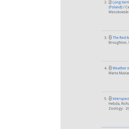
2.
Long-term 
(Poland)
/ C
Wesołowski /
3.
The Red‐bi
Broughton, S
4.
Weather im
Marta Maziarz
5.
Interspeci
Hebda, Richa
Zoology - 20