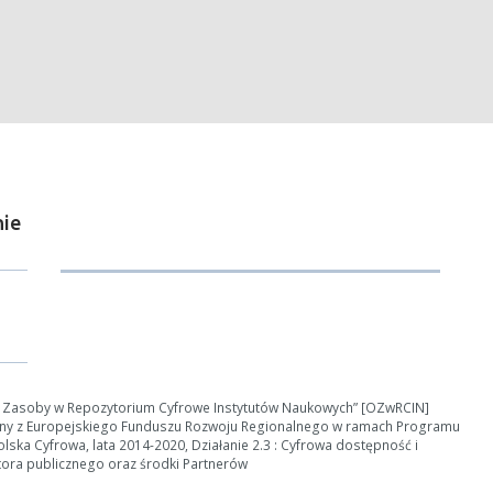
ości od ilości danych do przetworzenia generowanie pliku może się 
nerowanie trwa zbyt długo można ograniczyć dane np. zmniejszając za
Anuluj
ie
e Zasoby w Repozytorium Cyfrowe Instytutów Naukowych” [OZwRCIN]
ny z Europejskiego Funduszu Rozwoju Regionalnego w ramach Programu
ska Cyfrowa, lata 2014-2020, Działanie 2.3 : Cyfrowa dostępność i
tora publicznego oraz środki Partnerów