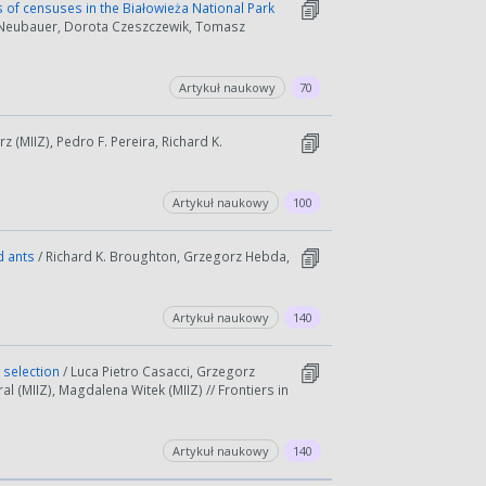
of censuses in the Białowieża National Park
rz Neubauer, Dorota Czeszczewik, Tomasz
Artykuł naukowy
70
z (MIIZ), Pedro F. Pereira, Richard K.
Artykuł naukowy
100
d ants
/ Richard K. Broughton, Grzegorz Hebda,
Artykuł naukowy
140
e selection
/ Luca Pietro Casacci, Grzegorz
l (MIIZ), Magdalena Witek (MIIZ) // Frontiers in
Artykuł naukowy
140