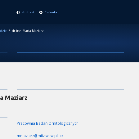
Kontrast
Czcionka
dzie
/
dr inż. Marta Maziarz
k
a Maziarz
Pracownia Badań Ornitologicznych
mmaziarz@miiz.waw.pl