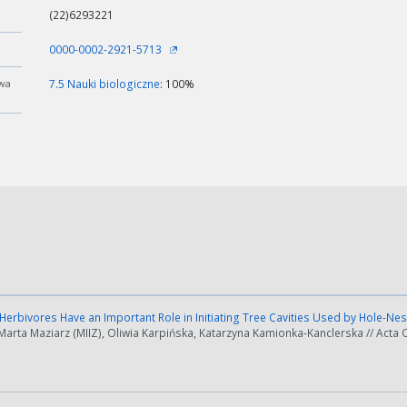
(22)6293221
0000-0002-2921-5713
wa
7.5 Nauki biologiczne
: 100%
erbivores Have an Important Role in Initiating Tree Cavities Used by Hole-Ne
arta Maziarz (MIIZ), Oliwia Karpińska, Katarzyna Kamionka-Kanclerska // Acta Or