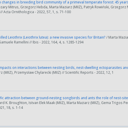
changes in breeding bird community of a primeval temperate forest: 45 years 
ezary Mitrus, Grzegorz Hebda, Marta Maziarz (MIIZ), Patryk Rowiński, Grzego
/ Acta Ornithologica - 2022, 57, 1, s. 71-100
lled Leiothrix (Leiothrix lutea): a new invasive species for Britain?
/ Marta Maziar
amuele Ramellini // Ibis - 2022, 164, 4, s. 1285-1294
pacts on interactions between nesting birds, nest-dwelling ectoparasites an
 (MIIZ), Przemysław Chylarecki (MIIZ) // Scientific Reports - 2022, 12, 1
fic attraction between ground‑nesting songbirds and ants the role of nest‑sit
rd K. Broughton, Istvan Elek Maak (MIIZ), Marta Maziarz (MIIZ), Gema Trigos Pera
21, 18, s. 1-14