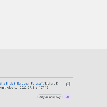
sting Birds in European Forests?
/ Richard K.
nithologica - 2022, 57, 1, s. 107-121
Artykuł naukowy
70