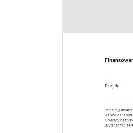
W zależn
Jeśli ge
Finansowan
Projekt
Projekt „Otwart
współfinansowa
Operacyjnego Pol
użyteczność sek