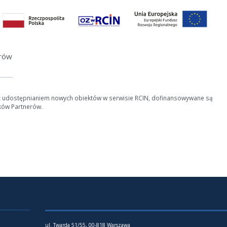
erów
z udostępnianiem nowych obiektów w serwisie RCIN, dofinansowywane są
ków Partnerów.
ul. Twarda 51/55, 00-818 Warszawa