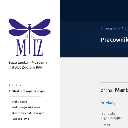
Strona główna
/
Lu
Pracowni
Baza wiedzy - Muzeum i
Instytut Zoologii PAN
Ludzie
Mart
dr inż.
Struktura organizacyjna
Artykuły
Publikacje
Publikacje MiIZ PAN
Jednostka
Rozprawy habilitacyjne
organizacyjna
Czasopisma
E-mail