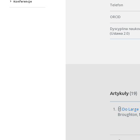
Konferencje
Telefon
ORCID
Dyscyplina nauko
(Ustawa 2.0)
Artykuły
(19)
1.
Do Large H
Broughton, M