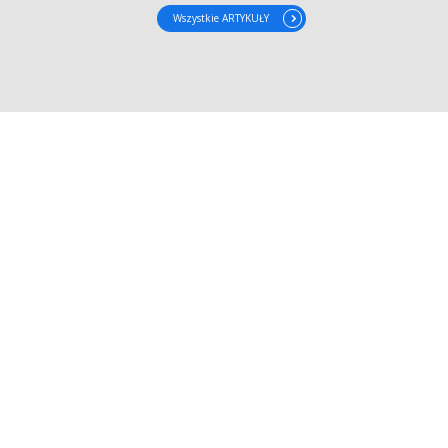
Wszystkie ARTYKUŁY
wydłużyć.
kres lat.