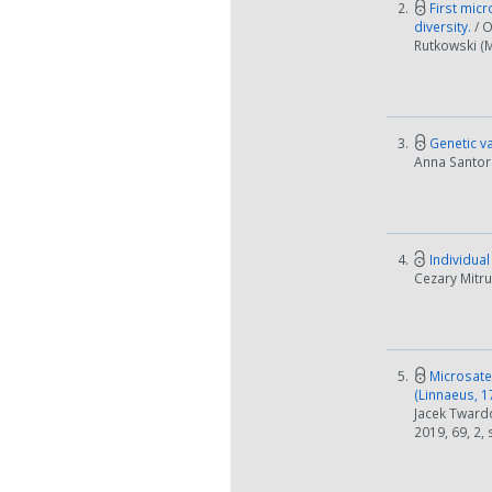
2.
First micr
diversity.
/ 
Rutkowski (M
3.
Genetic va
Anna Santore
4.
Individual
Cezary Mitru
5.
Microsatel
(Linnaeus, 
Jacek Twardo
2019, 69, 2,