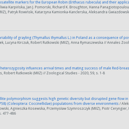
osatellite markers for the European Robin (Erithacus rubecula) and their applic
Oliwia Karpińska, Jan J. Pomorski, Richard K. Broughton, Hanna Panagiotopoulou-S
IIZ), Patryk Rowiński, Katarzyna Kamionka-Kanclerska, Aleksandra Gwiazdowska (M
riability of grayling (Thymallus thymallus L.) in Poland as a consequence of po
k, Lucyna Kirczuk, Robert Rutkowski (MIIZ), Anna Rymaszewska // Annales Zoolo
 heterozygosity influences arrival times and mating success of male Red-brea
s, Robert Rutkowski (MIIZ) // Zoological Studies - 2020, 59, s. 1-8
lite polymorphism suggests high genetic diversity but disrupted gene flow in 
1758) (Coleoptera: Coccinellidae) populations from diverse environments
/ Ale
wski, Agnieszka Kosewska, Przemysław Szymroszczyk (MIIZ), Piotr Ceryngier, R
 s. 477-486