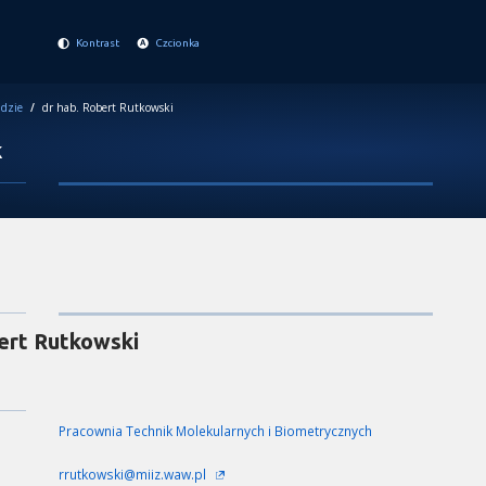
Kontrast
Czcionka
dzie
/
dr hab. Robert Rutkowski
k
ert Rutkowski
Pracownia Technik Molekularnych i Biometrycznych
rrutkowski@miiz.waw.pl