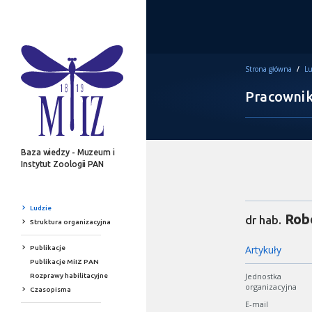
Strona główna
/
Lu
Pracowni
Baza wiedzy - Muzeum i
Instytut Zoologii PAN
Ludzie
Rob
dr hab.
Struktura organizacyjna
Artykuły
Publikacje
Publikacje MiIZ PAN
Jednostka
Rozprawy habilitacyjne
organizacyjna
Czasopisma
E-mail