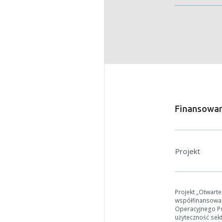
W zależn
Jeśli ge
Finansowan
Projekt
Projekt „Otwart
współfinansowa
Operacyjnego Pol
użyteczność sek