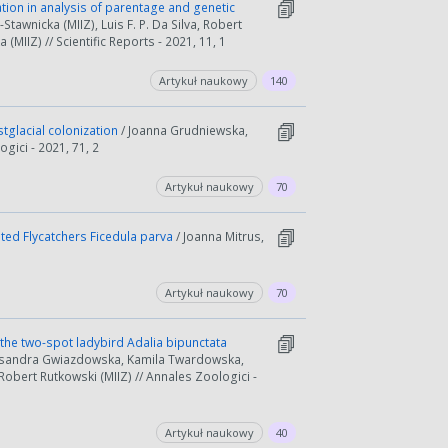
ation in analysis of parentage and genetic
tawnicka (MIIZ), Luis F. P. Da Silva, Robert
IIZ) // Scientific Reports - 2021, 11, 1
Artykuł naukowy
140
stglacial colonization
/ Joanna Grudniewska,
gici - 2021, 71, 2
Artykuł naukowy
70
sted Flycatchers Ficedula parva
/ Joanna Mitrus,
Artykuł naukowy
70
the two-spot ladybird Adalia bipunctata
ksandra Gwiazdowska, Kamila Twardowska,
obert Rutkowski (MIIZ) // Annales Zoologici -
Artykuł naukowy
40