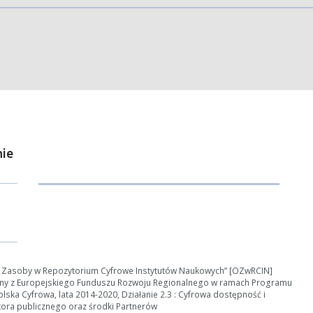
ości od ilości danych do przetworzenia generowanie pliku może się 
nerowanie trwa zbyt długo można ograniczyć dane np. zmniejszając za
Anuluj
ie
e Zasoby w Repozytorium Cyfrowe Instytutów Naukowych” [OZwRCIN]
ny z Europejskiego Funduszu Rozwoju Regionalnego w ramach Programu
ska Cyfrowa, lata 2014-2020, Działanie 2.3 : Cyfrowa dostępność i
tora publicznego oraz środki Partnerów