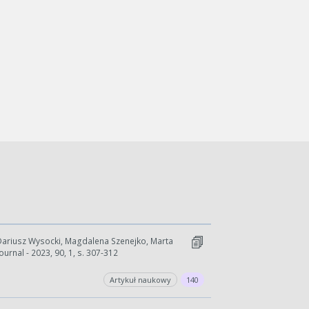
Dariusz Wysocki, Magdalena Szenejko, Marta
rnal - 2023, 90, 1, s. 307-312
Artykuł naukowy
140