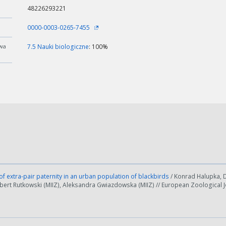
48226293221
0000-0003-0265-7455
wa
7.5 Nauki biologiczne
: 100%
of extra-pair paternity in an urban population of blackbirds
/ Konrad Halupka, 
ert Rutkowski (MIIZ), Aleksandra Gwiazdowska (MIIZ) // European Zoological Jou