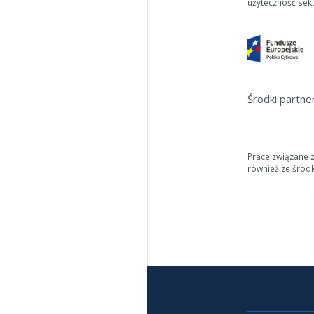
użyteczność sek
Środki partn
Prace związane 
również ze środ