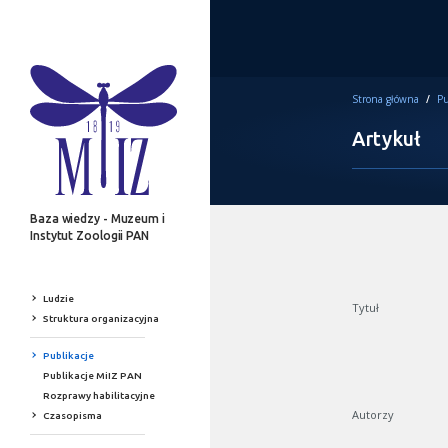
Strona główna
/
Pu
Artykuł
Baza wiedzy - Muzeum i
Instytut Zoologii PAN
Ludzie
Tytuł
Struktura organizacyjna
Publikacje
Publikacje MiIZ PAN
Rozprawy habilitacyjne
Autorzy
Czasopisma