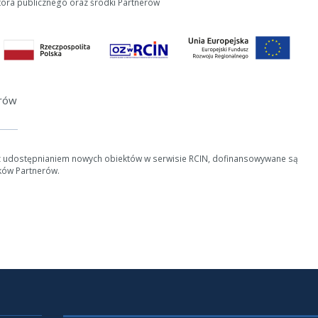
tora publicznego oraz środki Partnerów
erów
z udostępnianiem nowych obiektów w serwisie RCIN, dofinansowywane są
ków Partnerów.