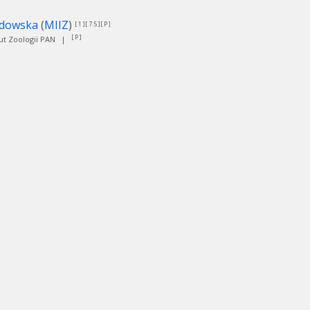
zdowska
(
MIIZ
)
[ 1 ][ 7.5 ][ P ]
[ P ]
ut Zoologii PAN
|