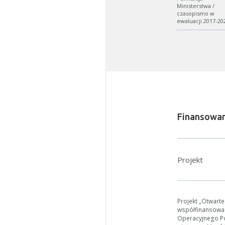
Ministerstwa /
czasopismo w
ewaluacji 2017-20
Finansowan
W zależn
Jeśli ge
Projekt
Projekt „Otwart
współfinansowa
Operacyjnego Pol