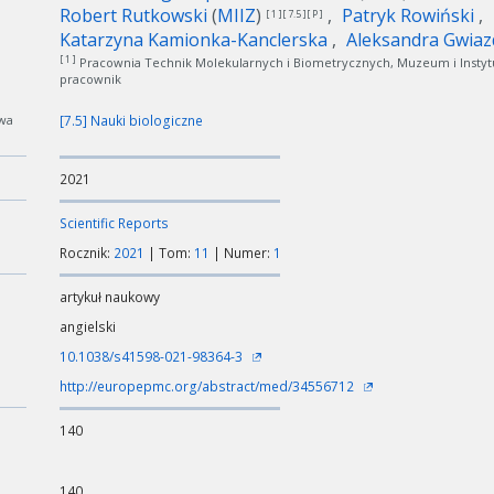
Robert Rutkowski
(
MIIZ
)
Patryk Rowiński
[ 1 ][ 7.5 ][ P ]
Katarzyna Kamionka-Kanclerska
Aleksandra Gwia
[ 1 ]
Pracownia Technik Molekularnych i Biometrycznych, Muzeum i Instyt
pracownik
wa
[7.5] Nauki biologiczne
2021
Scientific Reports
Rocznik:
2021
| Tom:
11
| Numer:
1
artykuł naukowy
angielski
10.1038/s41598-021-98364-3
http://europepmc.org/abstract/med/34556712
140
140