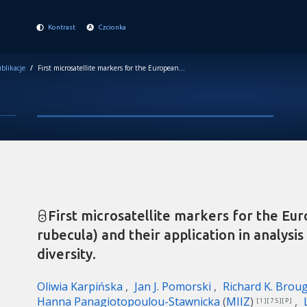
Kontrast
Czcionka
blikacje
/
First microsatellite markers for the European Robin (Erithacus rubecula) and their application in analysis of parentage and genetic diversity.
First microsatellite markers for the Eu
rubecula) and their application in analysi
diversity.
Oliwia Karpińska
Jan J. Pomorski
Richard K. Brou
Hanna Panagiotopoulou-Stawnicka
(
MIIZ
)
[ 1 ][ 7.5 ][ P ]