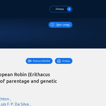
Zaloguj
Zgłoś uwagę
Pobierz BibTeX
Drukuj
ropean Robin (Erithacus
s of parentage and genetic
ghton
Luis F. P. Da Silva