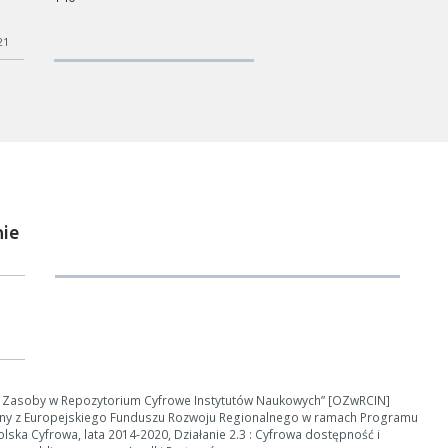
21
ie
ości od ilości danych do przetworzenia generowanie pliku może się 
nerowanie trwa zbyt długo można ograniczyć dane np. zmniejszając za
Anuluj
e Zasoby w Repozytorium Cyfrowe Instytutów Naukowych” [OZwRCIN]
ny z Europejskiego Funduszu Rozwoju Regionalnego w ramach Programu
ska Cyfrowa, lata 2014-2020, Działanie 2.3 : Cyfrowa dostępność i