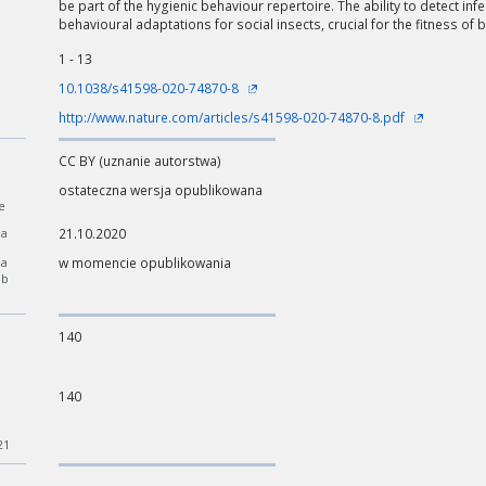
be part of the hygienic behaviour repertoire. The ability to detect i
behavioural adaptations for social insects, crucial for the fitness of 
1 - 13
10.1038/s41598-020-74870-8
http://www.nature.com/articles/s41598-020-74870-8.pdf
CC BY (uznanie autorstwa)
ostateczna wersja opublikowana
e
ia
21.10.2020
ia
w momencie opublikowania
ób
140
140
21
ości od ilości danych do przetworzenia generowanie pliku może się 