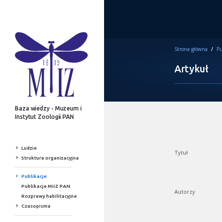
Strona główna
/
Pu
Artykuł
Baza wiedzy - Muzeum i
Instytut Zoologii PAN
Ludzie
Tytuł
Struktura organizacyjna
Publikacje
Publikacje MiIZ PAN
Autorzy
Rozprawy habilitacyjne
Czasopisma