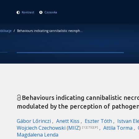
Kontrast
Czcionka
blikacje
/
Behaviours indicating cannibalistic necrophagy in ants are modulated by the perception of pathogen infection level
Behaviours indicating cannibalistic necr
modulated by the perception of pathogen 
Gábor Lőrinczi
Anett Kiss
Eszter Tóth
Istvan E
Wojciech Czechowski
(
MIIZ
)
Attila Torma
[ 1 ][ 7.5 ][ P ]
Magdalena Lenda