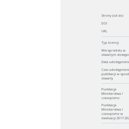
Strony (od-do)
DOI
URL
Typ licencji
Wersja tekstu w
otwartym dostępi
Data udostępnien
Czas udostępnien
publikacji w spos
otwarty
Punktacja
Ministerstwa /
czasopismo
Punktacja
Ministerstwa /
czasopismo w
ewaluacji 2017-20
W zależn