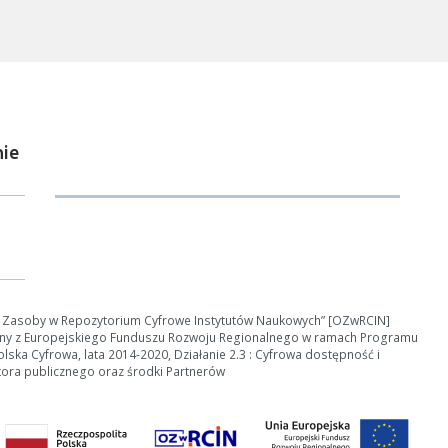
nerowanie trwa zbyt długo można ograniczyć dane np. zmniejszając za
Anuluj
ie
e Zasoby w Repozytorium Cyfrowe Instytutów Naukowych” [OZwRCIN]
ny z Europejskiego Funduszu Rozwoju Regionalnego w ramach Programu
ska Cyfrowa, lata 2014-2020, Działanie 2.3 : Cyfrowa dostępność i
tora publicznego oraz środki Partnerów