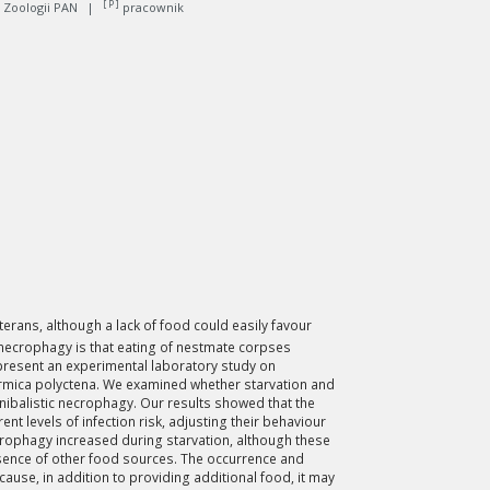
[ P ]
 Zoologii PAN
|
pracownik
erans, although a lack of food could easily favour
 necrophagy is that eating of nestmate corpses
 present an experimental laboratory study on
ormica polyctena. We examined whether starvation and
annibalistic necrophagy. Our results showed that the
nt levels of infection risk, adjusting their behaviour
ecrophagy increased during starvation, although these
esence of other food sources. The occurrence and
ause, in addition to providing additional food, it may