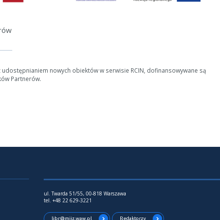
erów
z udostępnianiem nowych obiektów w serwisie RCIN, dofinansowywane są
ków Partnerów.
ul. Twarda 51/55, 00-818 Warszawa
tel. +48 22 629-3221
libr@miiz.waw.pl
Redaktorzy