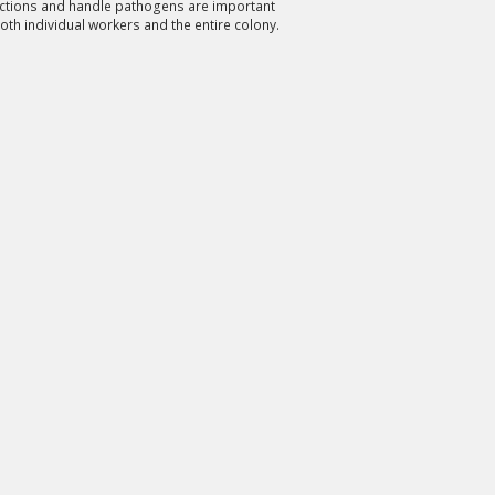
nfections and handle pathogens are important
both individual workers and the entire colony.
wydłużyć.