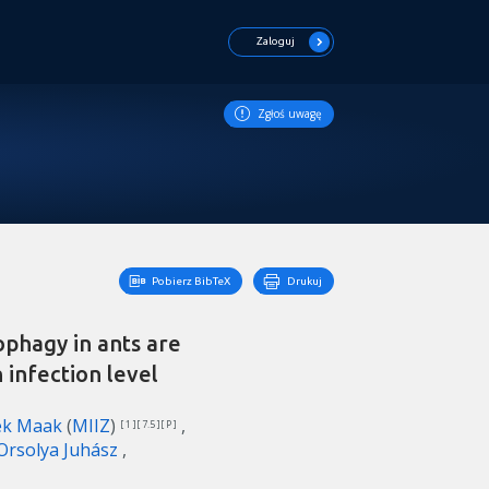
Zaloguj
Zgłoś uwagę
Pobierz BibTeX
Drukuj
ophagy in ants are
infection level
lek Maak
(
MIIZ
)
[ 1 ][ 7.5 ][ P ]
Orsolya Juhász