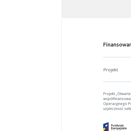
Jeśli ge
Finansowan
Projekt
Projekt „Otwart
współfinansowa
Operacyjnego Pol
użyteczność sek