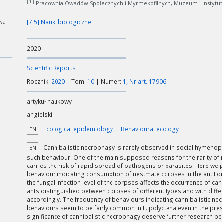
[ 1 ]
Pracownia Owadów Społecznych i Myrmekofilnych, Muzeum i Instytut
wa
[7.5] Nauki biologiczne
2020
Scientific Reports
Rocznik:
2020
| Tom:
10
| Numer:
1, Nr art. 17906
artykuł naukowy
angielski
Ecological epidemiology
Behavioural ecology
EN
Cannibalistic necrophagy is rarely observed in social hymenopt
EN
such behaviour. One of the main supposed reasons for the rarity of
carries the risk of rapid spread of pathogens or parasites. Here we
behaviour indicating consumption of nestmate corpses in the ant F
the fungal infection level of the corpses affects the occurrence of c
ants distinguished between corpses of different types and with differe
accordingly. The frequency of behaviours indicating cannibalistic n
behaviours seem to be fairly common in F. polyctena even in the pr
significance of cannibalistic necrophagy deserve further research bec