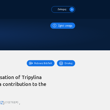
Zaloguj
Zgłoś uwagę
Pobierz BibTeX
Drukuj
ation of Tripylina
 contribution to the
IZ
)
[ 1 ][ 7.5 ][ P ]