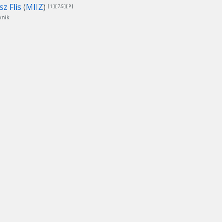
z Flis
(
MIIZ
)
[ 1 ][ 7.5 ][ P ]
nik