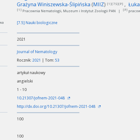
Grażyna Winiszewska-Ślipińska
(
MIIZ
)
Łukas
[ 1 ][ 7.5 ][ P ]
[ 1 ]
[ P ]
Pracownia Nematologii, Muzeum i Instytut Zoologii PAN
|
pracow
wa
[7.5] Nauki biologiczne
2021
Journal of Nematology
Rocznik:
2021
| Tom:
53
artykuł naukowy
angielski
1 - 10
10.21307/jofnem-2021-048
http://dx.doi.org/10.21307/jofnem-2021-048
100
100