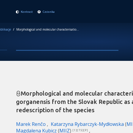
Kontrast
Czcionka
blikacje
/
Morphological and molecular characterisation of Tripylina gorganensis from the Slovak Republic as a contribution to the redescription of the species
Morphological and molecular characteris
gorganensis from the Slovak Republic as a
redescription of the species
Marek Renčo
Katarzyna Rybarczyk-Mydłowska
(
MI
Magdalena Kubicz
(
MIIZ
)
[ 1 ][ 7.5 ][ P ]