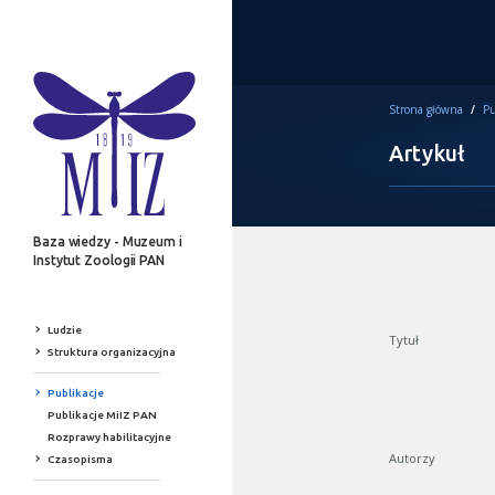
Strona główna
/
Pu
Artykuł
Baza wiedzy - Muzeum i
Instytut Zoologii PAN
Ludzie
Tytuł
Struktura organizacyjna
Publikacje
Publikacje MiIZ PAN
Rozprawy habilitacyjne
Autorzy
Czasopisma