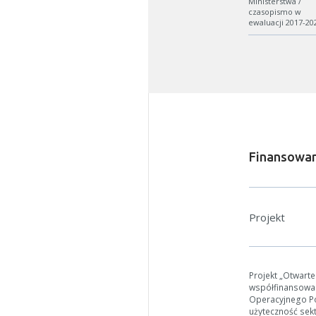
Ministerstwa /
czasopismo w
ewaluacji 2017-20
Finansowan
W zależn
Jeśli ge
Projekt
Projekt „Otwart
współfinansowa
Operacyjnego Pol
użyteczność sek