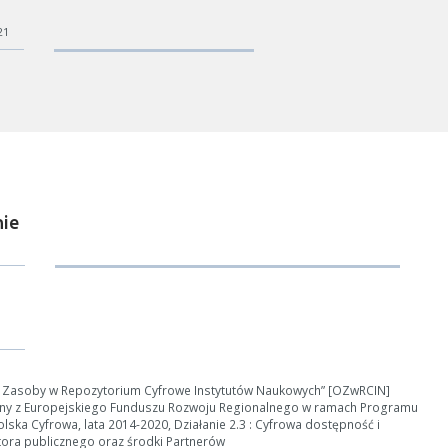
21
ie
ości od ilości danych do przetworzenia generowanie pliku może się 
nerowanie trwa zbyt długo można ograniczyć dane np. zmniejszając za
Anuluj
e Zasoby w Repozytorium Cyfrowe Instytutów Naukowych” [OZwRCIN]
ny z Europejskiego Funduszu Rozwoju Regionalnego w ramach Programu
ska Cyfrowa, lata 2014-2020, Działanie 2.3 : Cyfrowa dostępność i
tora publicznego oraz środki Partnerów