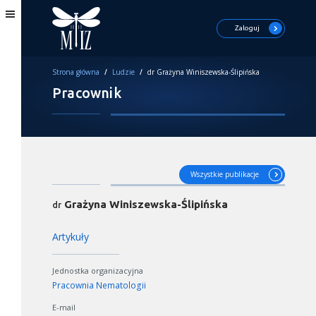
Zaloguj
Strona główna
/
Ludzie
/
dr Grażyna Winiszewska-Ślipińska
Pracownik
Wszystkie publikacje
Grażyna Winiszewska-Ślipińska
dr
Artykuły
Jednostka organizacyjna
Pracownia Nematologii
E-mail