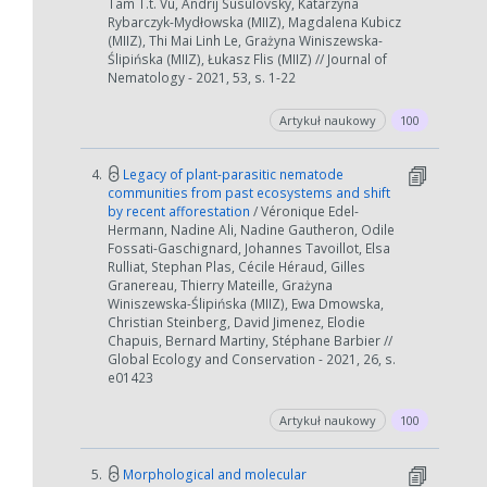
Tam T.t. Vu, Andrij Susulovsky, Katarzyna
Rybarczyk-Mydłowska (MIIZ), Magdalena Kubicz
(MIIZ), Thi Mai Linh Le, Grażyna Winiszewska-
Ślipińska (MIIZ), Łukasz Flis (MIIZ) // Journal of
Nematology - 2021, 53, s. 1-22
Artykuł naukowy
100
4.
Legacy of plant-parasitic nematode
communities from past ecosystems and shift
by recent afforestation
/ Véronique Edel-
Hermann, Nadine Ali, Nadine Gautheron, Odile
Fossati-Gaschignard, Johannes Tavoillot, Elsa
Rulliat, Stephan Plas, Cécile Héraud, Gilles
Granereau, Thierry Mateille, Grażyna
Winiszewska-Ślipińska (MIIZ), Ewa Dmowska,
Christian Steinberg, David Jimenez, Elodie
Chapuis, Bernard Martiny, Stéphane Barbier //
Global Ecology and Conservation - 2021, 26, s.
e01423
Artykuł naukowy
100
5.
Morphological and molecular