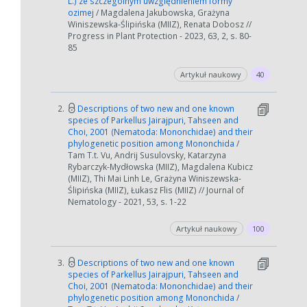
L.) ze szczególnym uwzględnieniem formy
ozimej
/ Magdalena Jakubowska, Grażyna
Winiszewska-Ślipińska (MIIZ), Renata Dobosz //
Progress in Plant Protection - 2023, 63, 2, s. 80-
85
Artykuł naukowy
40
2.
Descriptions of two new and one known
species of Parkellus Jairajpuri, Tahseen and
Choi, 2001 (Nematoda: Mononchidae) and their
phylogenetic position among Mononchida
/
Tam T.t. Vu, Andrij Susulovsky, Katarzyna
Rybarczyk-Mydłowska (MIIZ), Magdalena Kubicz
(MIIZ), Thi Mai Linh Le, Grażyna Winiszewska-
Ślipińska (MIIZ), Łukasz Flis (MIIZ) // Journal of
Nematology - 2021, 53, s. 1-22
Artykuł naukowy
100
3.
Descriptions of two new and one known
species of Parkellus Jairajpuri, Tahseen and
Choi, 2001 (Nematoda: Mononchidae) and their
phylogenetic position among Mononchida
/