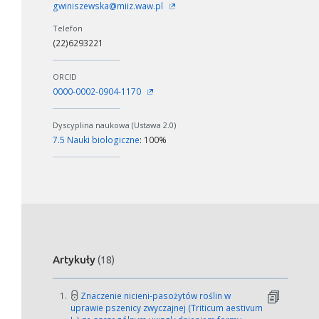
gwiniszewska@miiz.waw.pl
Telefon
(22)6293221
ORCID
0000-0002-0904-1170
Dyscyplina naukowa (Ustawa 2.0)
7.5 Nauki biologiczne
: 100%
Artykuły
(18)
1.
Znaczenie nicieni-pasożytów roślin w
uprawie pszenicy zwyczajnej (Triticum aestivum