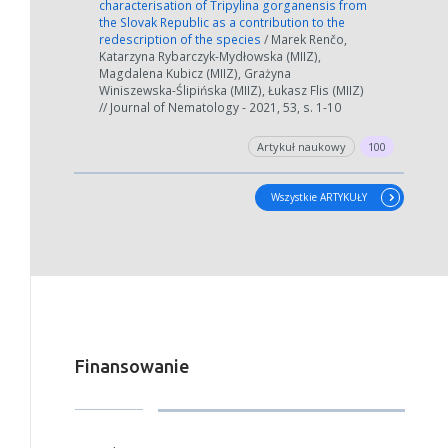
characterisation of Tripylina gorganensis from
the Slovak Republic as a contribution to the
redescription of the species
/ Marek Renčo,
W zależności od ilości danych do przetworzenia generowanie pliku
Katarzyna Rybarczyk-Mydłowska (MIIZ),
może się wydłużyć.
Magdalena Kubicz (MIIZ), Grażyna
Winiszewska-Ślipińska (MIIZ), Łukasz Flis (MIIZ)
Jeśli generowanie trwa zbyt długo można ograniczyć dane np.
// Journal of Nematology - 2021, 53, s. 1-10
zmniejszając zakres lat.
Artykuł naukowy
100
Anuluj
Wszystkie ARTYKUŁY
Finansowanie