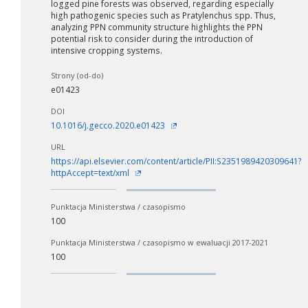
logged pine forests was observed, regarding especially
high pathogenic species such as Pratylenchus spp. Thus,
analyzing PPN community structure highlights the PPN
potential risk to consider during the introduction of
intensive cropping systems.
Strony (od-do)
e01423
W zależności od ilości danych do przetworzenia generowanie pliku
może się wydłużyć.
DOI
10.1016/j.gecco.2020.e01423
Jeśli generowanie trwa zbyt długo można ograniczyć dane np.
zmniejszając zakres lat.
URL
https://api.elsevier.com/content/article/PII:S2351989420309641?
httpAccept=text/xml
Anuluj
Punktacja Ministerstwa / czasopismo
100
Punktacja Ministerstwa / czasopismo w ewaluacji 2017-2021
100