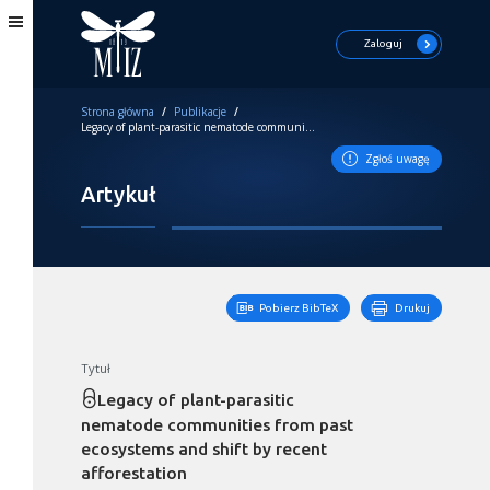
Zaloguj
Strona główna
/
Publikacje
/
Legacy of plant-parasitic nematode communities from past ecosystems and shift by recent afforestation
Zgłoś uwagę
Artykuł
Pobierz BibTeX
Drukuj
Tytuł
Legacy of plant-parasitic
nematode communities from past
ecosystems and shift by recent
afforestation