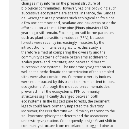
changes may inform on the present structure of
biological communities. However, regions providing such
successive ecosystems are scarce. In France, the ‘Landes
de Gascogne’ area provides such ecological shifts since
a few ancient moorland, peatland and oak areas prior the
afforestation with maritime pine (Pinus pinaster) 160
years ago still remain. Focusing on soil-borne parasites
such as plant-parasitic nematodes (PPN), because
forests were recently increasingly impacted by the
introduction of intensive agriculture, this study is
therefore aimed at comparing the diversity and the
community patterns of these organisms at different
scales (intra- and intersites) and between different
successive ecosystems. The understory vegetation as
well as the pedoclimatic characterization of the sampled
sites were also considered. Common diversity indices
were not impacted by this transition from ancient to past
ecosystems. Although the most colonizer nematodes
prevailed in all the ecosystems, PPN community
structures significantly diverged between both
ecosystems. In the logged pine forests, the sediment
legacy could have primarily impacted the diversity.
Moreover, the PPN diversity would mainly respond to the
soil hydromorphicity that determined the associated
understory vegetation. Consequently, a significant shift in
community structure from moorlands to logged pine to