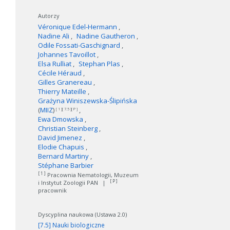
Autorzy
Véronique Edel-Hermann
Nadine Ali
Nadine Gautheron
Odile Fossati-Gaschignard
Johannes Tavoillot
Elsa Rulliat
Stephan Plas
Cécile Héraud
Gilles Granereau
Thierry Mateille
Grażyna Winiszewska-Ślipińska
(
MIIZ
)
[ 1 ][ 7.5 ][ P ]
Ewa Dmowska
Christian Steinberg
David Jimenez
Elodie Chapuis
Bernard Martiny
Stéphane Barbier
[ 1 ]
Pracownia Nematologii, Muzeum
[ P ]
i Instytut Zoologii PAN
|
pracownik
Dyscyplina naukowa (Ustawa 2.0)
[7.5] Nauki biologiczne