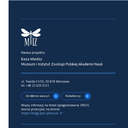
Nazwa projektu
Baza Wiedzy
Muzeum i Instytut Zoologii Polskiej Akademii Nauk
ul. Twarda 51/55, 00-818 Warszawa
tel. +48 22 629-3221
libr@miiz.waw.pl
Redaktorzy
Więcej informacji na temat oprogramowania SINUS
można przeczytać na stronie:
https://dingo.psnc.pl/sinus/