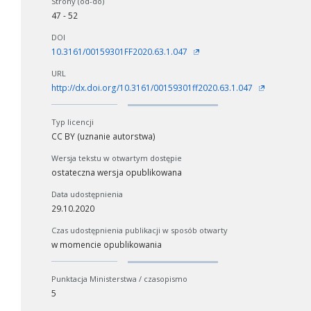
Strony (od-do)
47 - 52
DOI
10.3161/00159301FF2020.63.1.047
URL
http://dx.doi.org/10.3161/00159301ff2020.63.1.047
Typ licencji
CC BY (uznanie autorstwa)
Wersja tekstu w otwartym dostępie
ostateczna wersja opublikowana
Data udostępnienia
29.10.2020
Czas udostępnienia publikacji w sposób otwarty
w momencie opublikowania
Punktacja Ministerstwa / czasopismo
W zależności od ilości danych do przetworzenia generowanie pliku
5
może się wydłużyć.