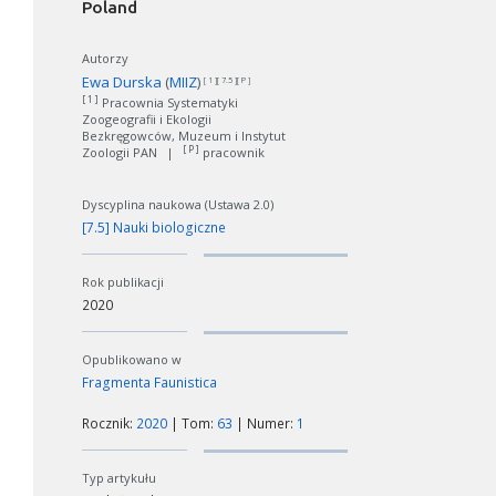
Poland
Autorzy
Ewa Durska
(
MIIZ
)
[ 1 ][ 7.5 ][ P ]
[ 1 ]
Pracownia Systematyki
Zoogeografii i Ekologii
Bezkręgowców, Muzeum i Instytut
[ P ]
Zoologii PAN
|
pracownik
Dyscyplina naukowa (Ustawa 2.0)
[7.5] Nauki biologiczne
Rok publikacji
2020
Opublikowano w
Fragmenta Faunistica
Rocznik:
2020
| Tom:
63
| Numer:
1
Typ artykułu