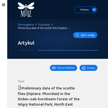
Zaloguj
Strona główna
/
Publikacje
/
Preliminary data of the scuttle flies (Diptera: Phoridae) in the linden-oak-hornbeam forest of the Wigry National Park, North East Poland
Zgłoś uwagę
Artykuł
Pobierz BibTeX
Drukuj
Tytuł
Preliminary data of the scuttle
flies (Diptera: Phoridae) in the
linden-oak-hornbeam forest of the
Wigry National Park, North East