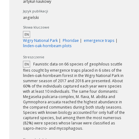
artykuł naukowy
Język publikacji
angielski
Słowa kluczowe
EN
Wigry National Park
Phoridae
emergence traps
linden-oak-hornbeam plots
Streszczenie
Faunistic data on 66 species of geophilous scuttle
EN
flies cought by emergence traps placed in 6 sites of the
linden-oak-hornbeam forest in the Wigry National Park in
summer season of 2017 and 2018 are presented. About
60% of the individuals captured each year were species
with at least 10 individuals. The same four dominants:
Megaselia pulicaria-complex, M. flava, M. abdita and
Gymnophora arcuata reached the highest abundance in
the compared communities during both study seasons.
Species with known biology accounted for only half of the
captured species, but among them the most numerous
(82%) were species whose larvae were classified as
sapro-/necro- and mycophagous.