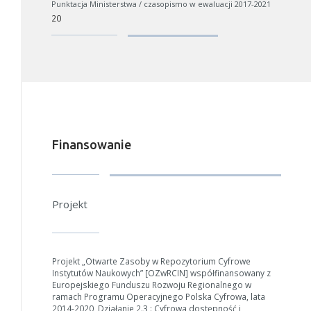
Punktacja Ministerstwa / czasopismo w ewaluacji 2017-2021
Jeśli generowanie trwa zbyt długo można ograniczyć dane np.
20
zmniejszając zakres lat.
Anuluj
Finansowanie
Projekt
Projekt „Otwarte Zasoby w Repozytorium Cyfrowe
Instytutów Naukowych” [OZwRCIN] współfinansowany z
Europejskiego Funduszu Rozwoju Regionalnego w
ramach Programu Operacyjnego Polska Cyfrowa, lata
2014-2020, Działanie 2.3 : Cyfrowa dostępność i