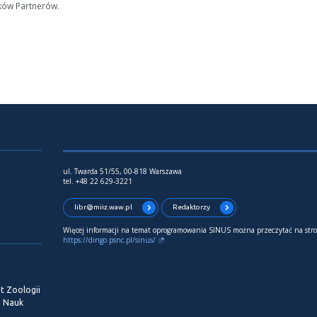
ków Partnerów.
ul. Twarda 51/55, 00-818 Warszawa
tel. +48 22 629-3221
libr@miiz.waw.pl
Redaktorzy
Więcej informacji na temat oprogramowania SINUS można przeczytać na stro
https://dingo.psnc.pl/sinus/
t Zoologii
i Nauk