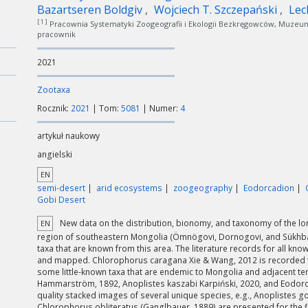
Bazartseren Boldgiv
Wojciech T. Szczepański
Lec
[ 1 ]
Pracownia Systematyki Zoogeografii i Ekologii Bezkręgowców, Muzeum 
pracownik
2021
Zootaxa
Rocznik:
2021
| Tom:
5081
| Numer:
4
artykuł naukowy
angielski
EN
semi-desert
arid ecosystems
zoogeography
Eodorcadion
Gobi Desert
New data on the distribution, bionomy, and taxonomy of the lo
EN
region of southeastern Mongolia (Ömnögovi, Dornogovi, and Sükhbaat
taxa that are known from this area. The literature records for all kn
and mapped. Chlorophorus caragana Xie & Wang, 2012 is recorded fro
some little-known taxa that are endemic to Mongolia and adjacent te
Hammarström, 1892, Anoplistes kaszabi Karpiński, 2020, and Eodorc
quality stacked images of several unique species, e.g., Anoplistes 
Chlorophorus obliteratus (Ganglbauer, 1889) are presented for the fi