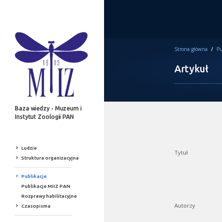
Strona główna
/
Pu
Artykuł
Baza wiedzy - Muzeum i
Instytut Zoologii PAN
Ludzie
Tytuł
Struktura organizacyjna
Publikacje
Publikacje MiIZ PAN
Rozprawy habilitacyjne
Autorzy
Czasopisma