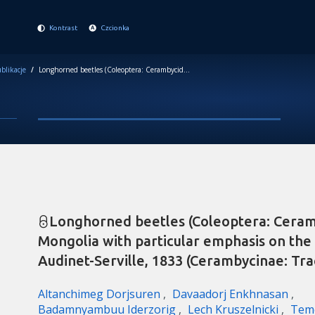
Kontrast
Czcionka
blikacje
/
Longhorned beetles (Coleoptera: Cerambycidae) of southeastern Mongolia with particular emphasis on the genus Anoplistes Audinet-Serville, 1833 (Cerambycinae: Trachyderini)
Longhorned beetles (Coleoptera: Ceram
Mongolia with particular emphasis on the
Audinet-Serville, 1833 (Cerambycinae: Tra
Altanchimeg Dorjsuren
Davaadorj Enkhnasan
Badamnyambuu Iderzorig
Lech Kruszelnicki
Teme