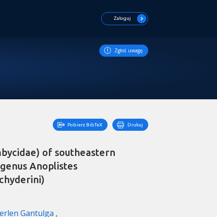
Zaloguj
Zgłoś uwagę
Pobierz BibTeX
Drukuj
bycidae) of southeastern
 genus Anoplistes
chyderini)
rlen Gantulga