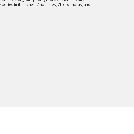
pecies in the genera Anoplistes, Chlorophorus, and
wydłużyć.
kres lat.