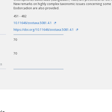
New remarks on highly complex taxonomic issues concerning some s
Eodorcadion are also provided.
451 - 482
10.11646/zootaxa.5081.4.1
https://doi.org/10.11646/zootaxa.5081.4.1
70
70
21
ości od ilości danych do przetworzenia generowanie pliku może się 
nerowanie trwa zbyt długo można ograniczyć dane np. zmniejszając za
Anuluj
ie