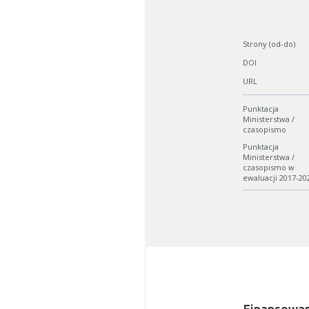
Strony (od-do)
DOI
URL
Punktacja
Ministerstwa /
czasopismo
Punktacja
Ministerstwa /
czasopismo w
ewaluacji 2017-20
W zależn
Jeśli ge
Finansowan