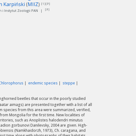
h Karpiński
(
MIIZ
)
[ 1 ][ P ]
[ P ]
i Instytut Zoologii PAN
|
Chlorophorus
endemic species
steppe
nghorned beetles that occur in the poorly studied
ar aimags) are presented together with a list of all
own species from this area were summarized, verified,
m Mongolia for the first time. New localities of
rritories, such as Anoplistes halodendri minutus
adion gorbunovi Danilevsky, 2004 are given. High-
gobiensis (Namkhaidorzh, 1973), Ch. caragana, and
rst time along with photographs of their habitats.