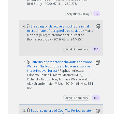
Bird Study - 2020, 67, 3, s. 269-278
Artykuł naukowy
70
16.
Breeding birds actively modify the initial
microclimate of occupied tree cavities
/ Marta
Maziarz (MIIZ) // International Journal of
Biometeorology - 2019, 63, s. 247–257
Artykuł naukowy
100
17.
Patterns of predator behaviour and Wood
Warbler Phylloscopus sibilatrix nest survival
in a primaeval forest
/ Raphaёl Arlettaz,
Gilberto Pasinelli, Marta Maziarz (MIIZ),
Richard K Broughton, Tomasz Wesołowski,
Alex Grendelmeier // Ibis - 2019, 161, 4, s. 854-
866
Artykuł naukowy
100
18.
Social structure of Coal Tits Periparus ater