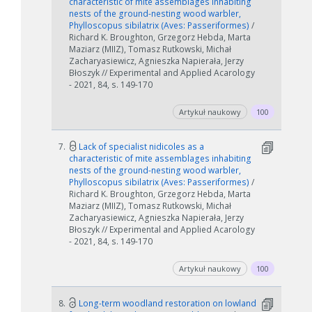
characteristic of mite assemblages inhabiting
nests of the ground-nesting wood warbler,
Phylloscopus sibilatrix (Aves: Passeriformes)
/
Richard K. Broughton, Grzegorz Hebda, Marta
Maziarz (MIIZ), Tomasz Rutkowski, Michał
Zacharyasiewicz, Agnieszka Napierała, Jerzy
Błoszyk // Experimental and Applied Acarology
- 2021, 84, s. 149-170
Artykuł naukowy
100
7.
Lack of specialist nidicoles as a
characteristic of mite assemblages inhabiting
nests of the ground-nesting wood warbler,
Phylloscopus sibilatrix (Aves: Passeriformes)
/
Richard K. Broughton, Grzegorz Hebda, Marta
Maziarz (MIIZ), Tomasz Rutkowski, Michał
Zacharyasiewicz, Agnieszka Napierała, Jerzy
Błoszyk // Experimental and Applied Acarology
- 2021, 84, s. 149-170
Artykuł naukowy
100
8.
Long-term woodland restoration on lowland