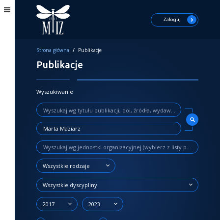
Zaloguj
Strona główna
/
Publikacje
Publikacje
Wyszukiwanie
Wszystkie rodzaje
Wszystkie dyscypliny
-
2017
2023