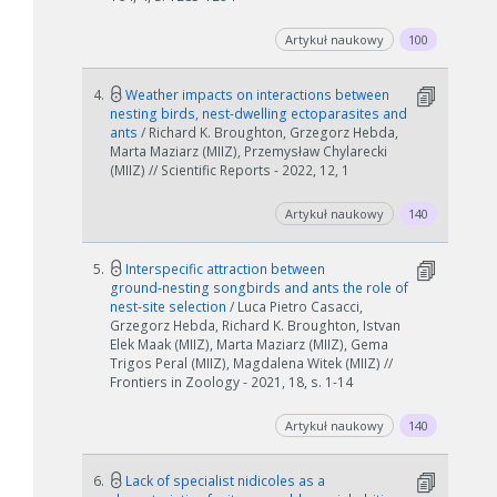
Artykuł naukowy
100
4.
Weather impacts on interactions between
nesting birds, nest-dwelling ectoparasites and
ants
/ Richard K. Broughton, Grzegorz Hebda,
Marta Maziarz (MIIZ), Przemysław Chylarecki
(MIIZ) // Scientific Reports - 2022, 12, 1
Artykuł naukowy
140
5.
Interspecific attraction between
ground‑nesting songbirds and ants the role of
nest‑site selection
/ Luca Pietro Casacci,
Grzegorz Hebda, Richard K. Broughton, Istvan
Elek Maak (MIIZ), Marta Maziarz (MIIZ), Gema
Trigos Peral (MIIZ), Magdalena Witek (MIIZ) //
Frontiers in Zoology - 2021, 18, s. 1-14
Artykuł naukowy
140
6.
Lack of specialist nidicoles as a