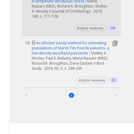
in temperate deciduous forest
/ Marta
Maziarz (MIIZ), Richard K. Broughton, Shelley
A. Hinsley // Journal of Ornithology - 2019,
160, s. 117–126
Artykuł naukowy
140
19.
An efficient survey method for estimating
populations of Marsh Tits Poecile palustris, a
low-density woodland passerine
/ Shelley A.
Hinsley, Paul E. Bellamy, Marta Maziarz (MIIZ),
Richard K. Broughton, Daria Dadam // Bird
Study - 2018, 65, 3, s. 299-305
Artykuł naukowy
25
1