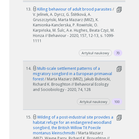
Anuluj
13.
Killing behaviour of adult brood parasites
/
V. Jelínek, A. Dyrcz, G. Štětková, A.
Gruszczyński, Marta Maziarz (MIIZ), K.
Kamionka-Kanclerska, P. Rowiński, O.
Karpińska, M. Šulc, A.e. Hughes, Beata Czyż, M.
Honza // Behaviour - 2020, 157, 12-13, s. 1099-
1111
Artykuł naukowy
70
14.
Multi-scale settlement patterns of a
migratory songbird in a European primaeval
forest
/ Marta Maziarz (MIIZ), Jakub Bubnicki,
Richard K. Broughton // Behavioral Ecology
and Sociobiology - 2020, 74, 128
Artykuł naukowy
100
15.
Wilding of a post-industrial site provides a
habitat refuge for an endangered woodland
songbird, the British Willow Tit Poecile
montanus kleinschmidti
/ Marta Maziarz
(MIIZ), Wayne Parry, Richard K. Broughton //