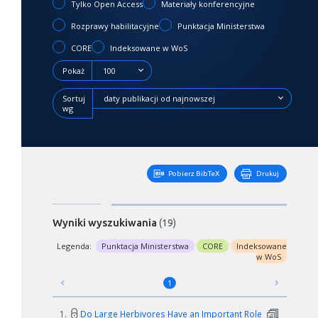
Tylko Open Access
Materiały konferencyjne
Rozprawy habilitacyjne
Punktacja Ministerstwa
CORE
Indeksowane w WoS
Pokaż
100
Sortuj
daty publikacji od najnowszej
wg
Pobierz BibTeX
Drukuj
Wyniki wyszukiwania
(19)
Legenda:
Punktacja Ministerstwa
CORE
Indeksowane
w WoS
1
1.
Do Large Herbivores Have an Important Role