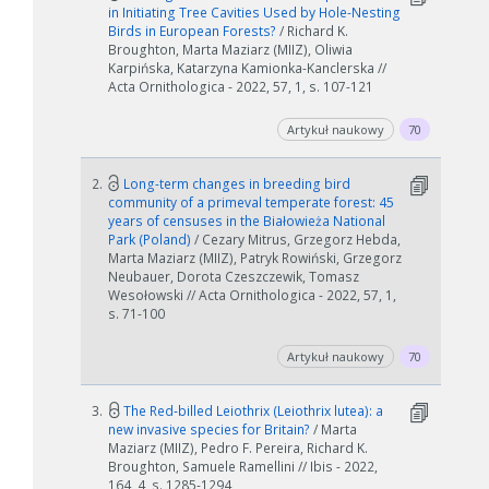
in Initiating Tree Cavities Used by Hole-Nesting
Birds in European Forests?
/ Richard K.
Broughton, Marta Maziarz (MIIZ), Oliwia
Karpińska, Katarzyna Kamionka-Kanclerska //
Acta Ornithologica - 2022, 57, 1, s. 107-121
Artykuł naukowy
70
2.
Long-term changes in breeding bird
community of a primeval temperate forest: 45
years of censuses in the Białowieża National
Park (Poland)
/ Cezary Mitrus, Grzegorz Hebda,
Marta Maziarz (MIIZ), Patryk Rowiński, Grzegorz
Neubauer, Dorota Czeszczewik, Tomasz
Wesołowski // Acta Ornithologica - 2022, 57, 1,
s. 71-100
Artykuł naukowy
70
3.
The Red‐billed Leiothrix (Leiothrix lutea): a
new invasive species for Britain?
/ Marta
Maziarz (MIIZ), Pedro F. Pereira, Richard K.
Broughton, Samuele Ramellini // Ibis - 2022,
164, 4, s. 1285-1294