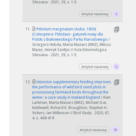
Silesiana - 2021, 29, s. 1-5
Artykuł naukowy
5
11.
Ptiliolum marginatum (Aube, 1850)
(Coleoptera: Ptiliidae)– gatunek nowy dla
Polski z Białowieskiego Parku Narodowego
/
Grzegorz Hebda, Marta Maziarz (MIIZ), Miłosz
Mazur, Henryk Szołtys // Acta Entomologica
Silesiana - 2021, 29, s. 1-5
Artykuł naukowy
5
12.
Intensive supplementary feeding improves
the performance of wild bird seed plots in
provisioning farmland birds throughout the
winter: a case study in lowland England
/ Alan
Larkman, Marta Maziarz (MIIZ), Michael G.w.
W zależności od ilości danych do przetworzenia generowanie pliku
Kettlewell, Richard K. Broughton, Stephen H.
może się wydłużyć.
Vickers, Ian Wilkinson // Bird Study - 2020, 67,
4, s. 409-419
Jeśli generowanie trwa zbyt długo można ograniczyć dane np.
zmniejszając zakres lat.
Artykuł naukowy
70