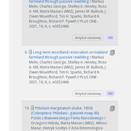
farmland through passive rewilding
/ Markus
Melin, Charles George, Shelley A. Hinsley, Ross
A. Hill, Marta Maziarz (MIIZ), James M. Bullock, J.
Owen Mountford, Tim H. Sparks, Richard K.
Broughton, Richard F. Pywell // PLoS ONE -
2021, 16, 6, s. e0252466
Artykuł naukowy
100
9.
Long-term woodland restoration on lowland
farmland through passive rewilding
/ Markus
Melin, Charles George, Shelley A. Hinsley, Ross
A. Hill, Marta Maziarz (MIIZ), James M. Bullock, J.
Owen Mountford, Tim H. Sparks, Richard K.
Broughton, Richard F. Pywell // PLoS ONE -
2021, 16, 6, s. e0252466
Artykuł naukowy
100
10.
Ptiliolum marginatum (Aube, 1850)
(Coleoptera: Ptiliidae)– gatunek nowy dla
Polski z Białowieskiego Parku Narodowego
/
Grzegorz Hebda, Marta Maziarz (MIIZ), Miłosz
Mazur, Henryk Szołtys // Acta Entomologica