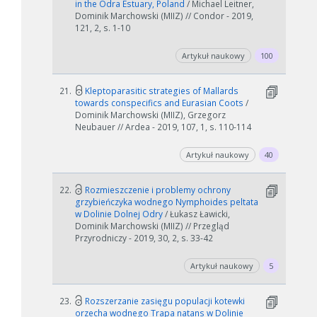
in the Odra Estuary, Poland
/ Michael Leitner,
Dominik Marchowski (MIIZ) // Condor - 2019,
121, 2, s. 1-10
Artykuł naukowy
100
21.
Kleptoparasitic strategies of Mallards
towards conspecifics and Eurasian Coots
/
Dominik Marchowski (MIIZ), Grzegorz
Neubauer // Ardea - 2019, 107, 1, s. 110-114
Artykuł naukowy
40
22.
Rozmieszczenie i problemy ochrony
grzybieńczyka wodnego Nymphoides peltata
w Dolinie Dolnej Odry
/ Łukasz Ławicki,
Dominik Marchowski (MIIZ) // Przegląd
Przyrodniczy - 2019, 30, 2, s. 33-42
Artykuł naukowy
5
23.
Rozszerzanie zasięgu populacji kotewki
orzecha wodnego Trapa natans w Dolinie