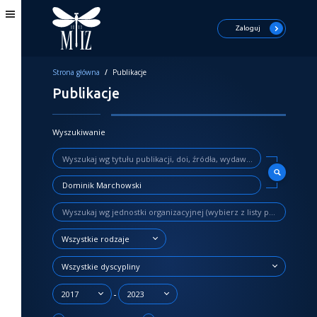
Zaloguj
Strona główna
/
Publikacje
Publikacje
Wyszukiwanie
Wszystkie rodzaje
Wszystkie dyscypliny
-
2017
2023