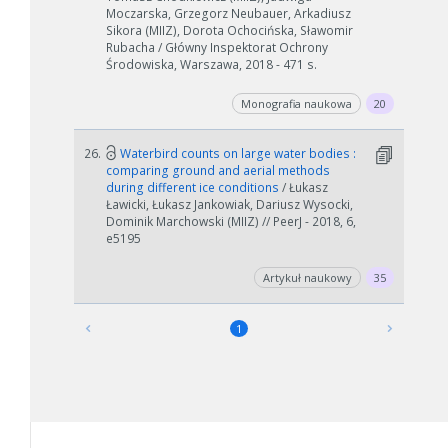
Moczarska, Grzegorz Neubauer, Arkadiusz
Sikora (MIIZ), Dorota Ochocińska, Sławomir
Rubacha / Główny Inspektorat Ochrony
Środowiska, Warszawa, 2018 - 471 s.
Monografia naukowa
20
26.
Waterbird counts on large water bodies :
comparing ground and aerial methods
during different ice conditions
/ Łukasz
Ławicki, Łukasz Jankowiak, Dariusz Wysocki,
Dominik Marchowski (MIIZ) // PeerJ - 2018, 6,
e5195
Artykuł naukowy
35
1