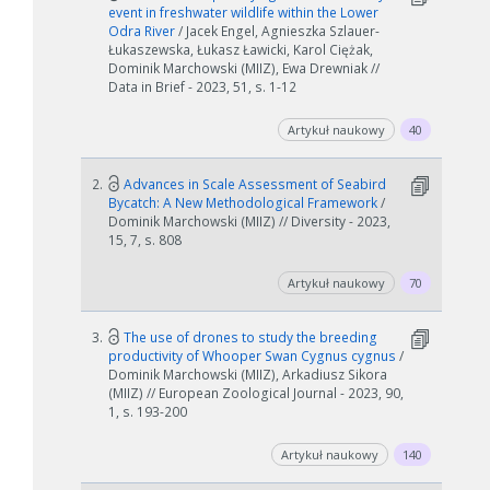
event in freshwater wildlife within the Lower
Odra River
/ Jacek Engel, Agnieszka Szlauer-
Łukaszewska, Łukasz Ławicki, Karol Ciężak,
Dominik Marchowski (MIIZ), Ewa Drewniak //
Data in Brief - 2023, 51, s. 1-12
Artykuł naukowy
40
2.
Advances in Scale Assessment of Seabird
Bycatch: A New Methodological Framework
/
Dominik Marchowski (MIIZ) // Diversity - 2023,
15, 7, s. 808
Artykuł naukowy
70
3.
The use of drones to study the breeding
productivity of Whooper Swan Cygnus cygnus
/
Dominik Marchowski (MIIZ), Arkadiusz Sikora
(MIIZ) // European Zoological Journal - 2023, 90,
1, s. 193-200
Artykuł naukowy
140