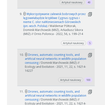
Artykuł naukowy
40
9.
Wykorzystywanie zalewisk bobrowych przez
lęgowełabędzie krzykliwe Cygnus cygnus i
nieme C. olor naWzniesieniach Górowskich
(pn.-wsch. Polska)
/ Waldemar Półtorak,
Dominik Marchowski (MIIZ), Arkadiusz Sikora
(MIIZ) // Ornis Polonica - 2022, 56, s. 199–214
Artykuł naukowy
5
10.
Drones, automatic counting tools, and
artificial neural networks in wildlife population
censusing
/ Dominik Marchowski (MIIZ) //
Ecology and Evolution - 2021, 11, 22, s. 16214-
16227
Artykuł naukowy
100
11.
Drones, automatic counting tools, and
artificial neural networks in wildlife population
censusing
/ Dominik Marchowski (MIIZ) //
Ecology and Evolution - 2021, 11, 22, s. 16214-