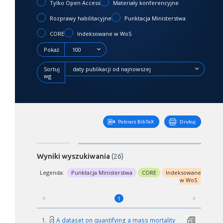
Tylko Open Access
Materiały konferencyjne
Rozprawy habilitacyjne
Punktacja Ministerstwa
CORE
Indeksowane w WoS
Pokaż
100
Sortuj
daty publikacji od najnowszej
wg
Pobierz BibTeX
Drukuj
Wyniki wyszukiwania
(26)
Legenda:
Punktacja Ministerstwa
CORE
Indeksowane
w WoS
1
1.
A dataset on quantifying a mass mortality