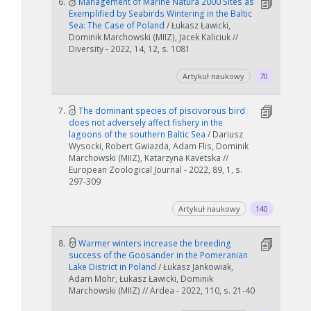
6.
Management of Marine Natura 2000 Sites as
Exemplified by Seabirds Wintering in the Baltic
Sea: The Case of Poland
/ Łukasz Ławicki,
Dominik Marchowski (MIIZ), Jacek Kaliciuk //
Diversity - 2022, 14, 12, s. 1081
Artykuł naukowy
70
7.
The dominant species of piscivorous bird
does not adversely affect fishery in the
lagoons of the southern Baltic Sea
/ Dariusz
Wysocki, Robert Gwiazda, Adam Flis, Dominik
Marchowski (MIIZ), Katarzyna Kavetska //
European Zoological Journal - 2022, 89, 1, s.
297-309
Artykuł naukowy
140
8.
Warmer winters increase the breeding
success of the Goosander in the Pomeranian
Lake District in Poland
/ Łukasz Jankowiak,
Adam Mohr, Łukasz Ławicki, Dominik
Marchowski (MIIZ) // Ardea - 2022, 110, s. 21-40