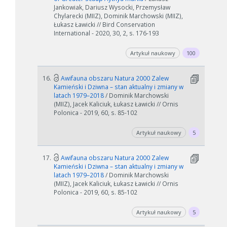
Jankowiak, Dariusz Wysocki, Przemysław
Chylarecki (MIIZ), Dominik Marchowski (MIIZ),
Łukasz Ławicki // Bird Conservation
International - 2020, 30, 2, s. 176-193
Artykuł naukowy
100
W zależności od ilości danych do przetworzenia generowanie pliku
może się wydłużyć.
16.
Awifauna obszaru Natura 2000 Zalew
Kamieński i Dziwna – stan aktualny i zmiany w
Jeśli generowanie trwa zbyt długo można ograniczyć dane np.
latach 1979–2018
/ Dominik Marchowski
zmniejszając zakres lat.
(MIIZ), Jacek Kaliciuk, Łukasz Ławicki // Ornis
Polonica - 2019, 60, s. 85-102
Anuluj
Artykuł naukowy
5
17.
Awifauna obszaru Natura 2000 Zalew
Kamieński i Dziwna – stan aktualny i zmiany w
latach 1979–2018
/ Dominik Marchowski
(MIIZ), Jacek Kaliciuk, Łukasz Ławicki // Ornis
Polonica - 2019, 60, s. 85-102
Artykuł naukowy
5