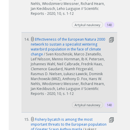
Nehls, Włodzimierz Meissner, Richard Hearn,
Jan Kieckbusch, Leho Luigujoe // Scientific
Reports - 2020, 10, s. 1-12
Artykuł naukowy
140
14.
Effectiveness of the European Natura 2000
network to sustain a specialist wintering
waterbird population in the face of climate
change
/ Sven Koschinski, Marco Zenatello,
Leif Nilsson, Menno Hornman, Ib K. Petersen,
Johannes Wahl, Neil Calbrade, Fredrik Haas,
Clemence Gaudard, Niamh Fitzgerald,
Rasmus D. Nielsen, Łukasz Ławicki, Dominik
Marchowski (MIIZ), Anthony D. Fox, Hans W.
Nehls, Włodzimierz Meissner, Richard Hearn,
Jan Kieckbusch, Leho Luigujoe // Scientific
Reports - 2020, 10, s. 1-12
Artykuł naukowy
140
15.
Fishery bycatch is among the most
important threats to the European population
of Greater Scaup Aythya marila
/ Łukasz