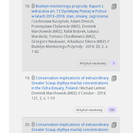
18.
Biuletyn monitoringu przyrody. Raport z
wdrażania art. 12 Dyrektywy Ptasiej w Polsce
w latach 2013–2018: stan, zmiany, zagrożenia
/ Lechosław Kuczyński, Adam Dmoch,
Przemysław Chylarecki (MIIZ), Dominik
Marchowski (MIIZ), Rafał Bobrek, Łukasz
Wardecki, Tomasz Chodkiewicz (MIIZ),
Grzegorz Neubauer, Arkadiusz Sikora (MIIZ) //
Biuletyn Monitoringu Przyrody - 2019, 20, 2, s.
1-82
Artykuł naukowy
5
19.
Conservation implications of extraordinary
Greater Scaup (Aythya marila) concentrations
in the Odra Estuary, Poland
/ Michael Leitner,
Dominik Marchowski (MIIZ) // Condor - 2019,
121, 2, s. 1-10
Artykuł naukowy
100
20.
Conservation implications of extraordinary
Greater Scaup (Aythya marila) concentrations