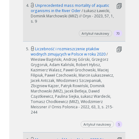
4.
Unprecedented mass mortality of aquatic
organisms in the River Oder
/ Łukasz Ławicki,
Dominik Marchowski (MIIZ) // Oryx - 2023, 57, 1,
s. 9
Artykuł naukowy
70
5.
Liczebność i rozmieszczenie ptaków
wodnych zimujących w Polsce w roku 2020
/
Wiesław Bagiński, Andrzej Górski, Grzegorz
Grygoruk, Adam Kaliński, Robert Hybsz,
Kazimierz Walasz, Paweł Grochowski, Maciej
Filipiuk, Paweł Czechowski, Marcin Łukaszewicz,
Jacek Antczak, Włodzimierz Szczepaniak,
Zbigniew Kajzer, Patryk Rowiński, Dominik
Marchowski (MIIZ), Jacek Betleja, Dawid
Cząstkiewicz, Paulina Siejka, Łukasz Wardecki,
Tomasz Chodkiewicz (MIIZ), Włodzimierz
Meissner // Ornis Polonica - 2022, 63, 3, s. 215-
244
Artykuł naukowy
5