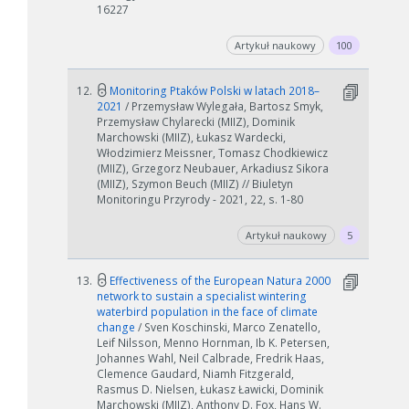
16227
Artykuł naukowy
100
12.
Monitoring Ptaków Polski w latach 2018–
2021
/ Przemysław Wylegała, Bartosz Smyk,
Przemysław Chylarecki (MIIZ), Dominik
Marchowski (MIIZ), Łukasz Wardecki,
Włodzimierz Meissner, Tomasz Chodkiewicz
(MIIZ), Grzegorz Neubauer, Arkadiusz Sikora
(MIIZ), Szymon Beuch (MIIZ) // Biuletyn
Monitoringu Przyrody - 2021, 22, s. 1-80
Artykuł naukowy
5
13.
Effectiveness of the European Natura 2000
network to sustain a specialist wintering
waterbird population in the face of climate
change
/ Sven Koschinski, Marco Zenatello,
Leif Nilsson, Menno Hornman, Ib K. Petersen,
Johannes Wahl, Neil Calbrade, Fredrik Haas,
Clemence Gaudard, Niamh Fitzgerald,
Rasmus D. Nielsen, Łukasz Ławicki, Dominik
Marchowski (MIIZ), Anthony D. Fox, Hans W.