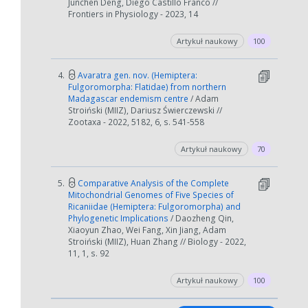
Junchen Deng, Diego Castillo Franco //
Frontiers in Physiology - 2023, 14
Artykuł naukowy
100
4.
Avaratra gen. nov. (Hemiptera:
Fulgoromorpha: Flatidae) from northern
Madagascar endemism centre
/ Adam
Stroiński (MIIZ), Dariusz Świerczewski //
Zootaxa - 2022, 5182, 6, s. 541-558
Artykuł naukowy
70
5.
Comparative Analysis of the Complete
Mitochondrial Genomes of Five Species of
Ricaniidae (Hemiptera: Fulgoromorpha) and
Phylogenetic Implications
/ Daozheng Qin,
Xiaoyun Zhao, Wei Fang, Xin Jiang, Adam
Stroiński (MIIZ), Huan Zhang // Biology - 2022,
11, 1, s. 92
Artykuł naukowy
100