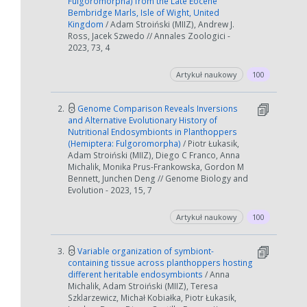
Fulgoromorpha) from the Late Eocene
Bembridge Marls, Isle of Wight, United
Kingdom
/ Adam Stroiński (MIIZ), Andrew J.
Ross, Jacek Szwedo // Annales Zoologici -
2023, 73, 4
Artykuł naukowy
100
2.
Genome Comparison Reveals Inversions
and Alternative Evolutionary History of
Nutritional Endosymbionts in Planthoppers
(Hemiptera: Fulgoromorpha)
/ Piotr Łukasik,
Adam Stroiński (MIIZ), Diego C Franco, Anna
Michalik, Monika Prus-Frankowska, Gordon M
Bennett, Junchen Deng // Genome Biology and
Evolution - 2023, 15, 7
Artykuł naukowy
100
3.
Variable organization of symbiont-
containing tissue across planthoppers hosting
different heritable endosymbionts
/ Anna
Michalik, Adam Stroiński (MIIZ), Teresa
Szklarzewicz, Michał Kobiałka, Piotr Łukasik,