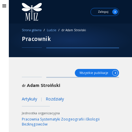
Zaloguj
Strona główna
/
Ludzie
/
dr Adam Stroiński
Pracownik
Wszystkie publikacje
Adam Stroiński
dr
Artykuły
Rozdziały
|
Jednostka organizacyjna
Pracownia Systematyki Zoogeografii i Ekologii
Bezkręgowców