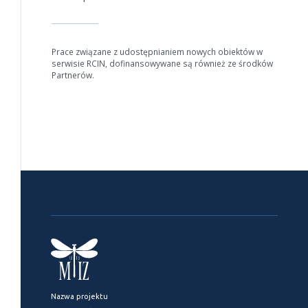
Prace związane z udostępnianiem nowych obiektów w
serwisie RCIN, dofinansowywane są również ze środków
Partnerów.
Nazwa projektu