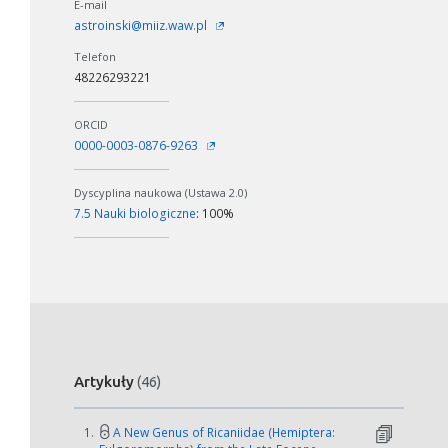
E-mail
astroinski@miiz.waw.pl
Telefon
48226293221
ORCID
0000-0003-0876-9263
Dyscyplina naukowa (Ustawa 2.0)
7.5 Nauki biologiczne
: 100%
Artykuły
(46)
1.
A New Genus of Ricaniidae (Hemiptera: