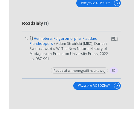
Wszystkie ARTYKUŁY
Rozdziały
(1)
W zależności od ilości danych do przetworzenia generowanie pliku
może się wydłużyć.
1.
Hemiptera, Fulgoromorpha: Flatidae,
Jeśli generowanie trwa zbyt długo można ograniczyć dane np.
Planthoppers
/ Adam Stroiński (MIIZ), Dariusz
Świerczewski // W: The New Natural History of
zmniejszając zakres lat.
Madagascar: Princeton University Press, 2022
- s. 987-991
Anuluj
Rozdział w monografii naukowej
50
Wszystkie ROZDZIAŁY