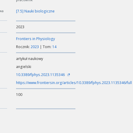
wa
[7.5] Nauki biologiczne
2023
Frontiers in Physiology
Rocznik:
2023
| Tom:
14
artykuł naukowy
angielski
10.3389/fphys.2023.1135346
https://www.frontiersin.org/articles/10.3389/fphys.2023.1135346/full
100