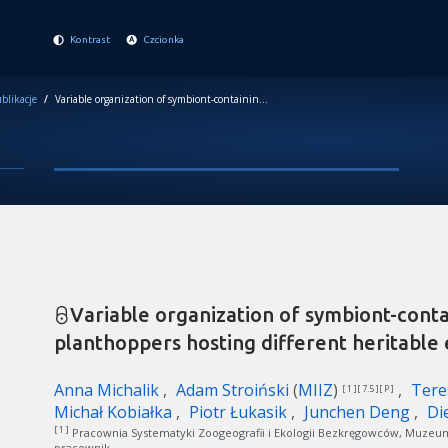
Kontrast
Czcionka
blikacje
/
Variable organization of symbiont-containing tissue across planthoppers hosting different heritable endosymbionts
Variable organization of symbiont-contai
planthoppers hosting different heritabl
Anna Michalik
Adam Stroiński
(
MIIZ
)
Tere
[ 1 ][ 7.5 ][ P ]
Michał Kobiałka
Piotr Łukasik
Junchen Deng
Di
[ 1 ]
Pracownia Systematyki Zoogeografii i Ekologii Bezkręgowców, Muzeum 
pracownik