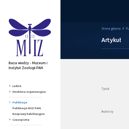
Strona główna
/
Pu
Artykuł
Baza wiedzy - Muzeum i
Instytut Zoologii PAN
Ludzie
Tytuł
Struktura organizacyjna
Publikacje
Publikacje MiIZ PAN
Autorzy
Rozprawy habilitacyjne
Czasopisma