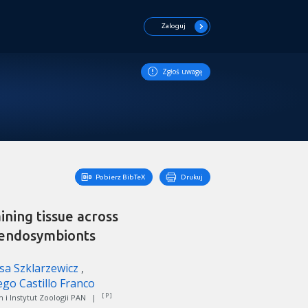
Zaloguj
Zgłoś uwagę
Pobierz BibTeX
Drukuj
ning tissue across
e endosymbionts
sa Szklarzewicz
ego Castillo Franco
[ P ]
i Instytut Zoologii PAN
|