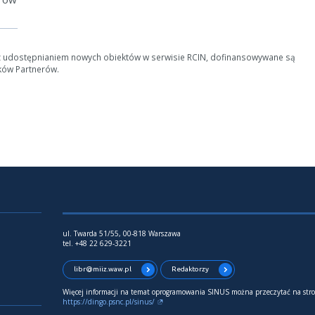
z udostępnianiem nowych obiektów w serwisie RCIN, dofinansowywane są
ków Partnerów.
ul. Twarda 51/55, 00-818 Warszawa
tel. +48 22 629-3221
libr@miiz.waw.pl
Redaktorzy
Więcej informacji na temat oprogramowania SINUS można przeczytać na stro
https://dingo.psnc.pl/sinus/