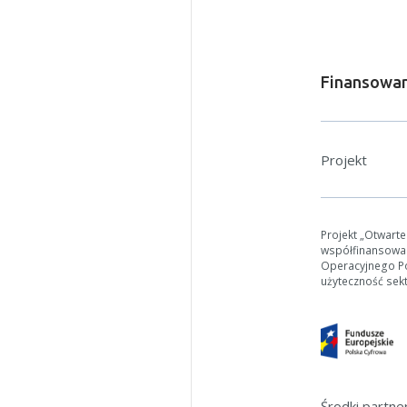
Finansowan
Projekt
W zależn
Jeśli ge
Projekt „Otwart
współfinansowa
Operacyjnego Pol
użyteczność sek
Środki partn