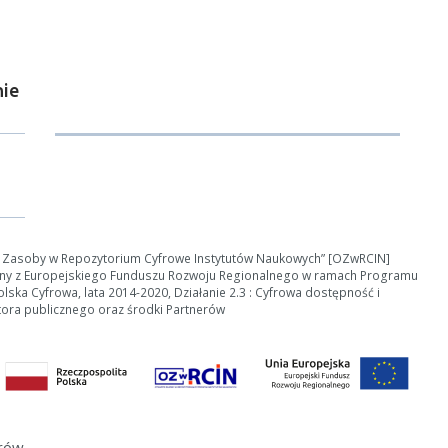
ie
ości od ilości danych do przetworzenia generowanie pliku może się 
nerowanie trwa zbyt długo można ograniczyć dane np. zmniejszając za
e Zasoby w Repozytorium Cyfrowe Instytutów Naukowych” [OZwRCIN]
Anuluj
ny z Europejskiego Funduszu Rozwoju Regionalnego w ramach Programu
ska Cyfrowa, lata 2014-2020, Działanie 2.3 : Cyfrowa dostępność i
tora publicznego oraz środki Partnerów
erów