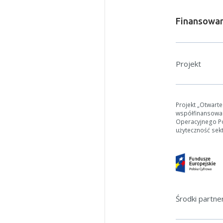
Finansowan
Projekt
Projekt „Otwart
współfinansowa
Operacyjnego Pol
użyteczność sek
Środki partn