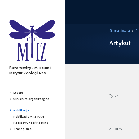
Strona główna
/
Pu
Artykuł
Baza wiedzy - Muzeum i
Instytut Zoologii PAN
Ludzie
Tytuł
Struktura organizacyjna
Publikacje
Publikacje MiIZ PAN
Rozprawy habilitacyjne
Autorzy
Czasopisma