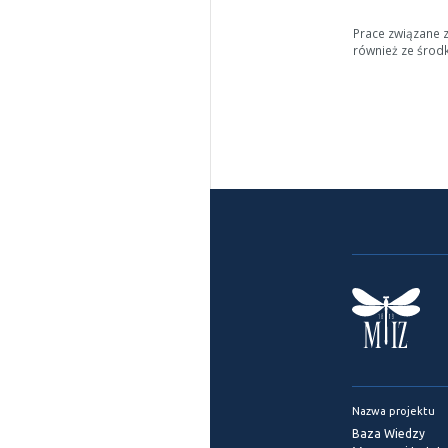
Prace związane 
również ze środ
Nazwa projektu
Baza Wiedzy