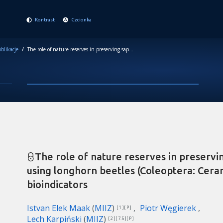
Kontrast
Czcionka
blikacje
/
The role of nature reserves in preserving saproxylic biodiversity: using longhorn beetles (Coleoptera: Cerambycidae) as bioindicators
The role of nature reserves in preservin
using longhorn beetles (Coleoptera: Cera
bioindicators
Istvan Elek Maak
(
MIIZ
)
Piotr Węgierek
[ 1 ][ P ]
Lech Karpiński
(
MIIZ
)
[ 2 ][ 7.5 ][ P ]