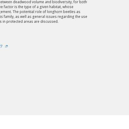
 between deadwood volume and biodiversity, for both
e factor is the type of a given habitat, whose
ement. The potential role of longhorn beetles as
his family, as well as general issues regarding the use
ups in protected areas are discussed.
27
wydłużyć.
kres lat.