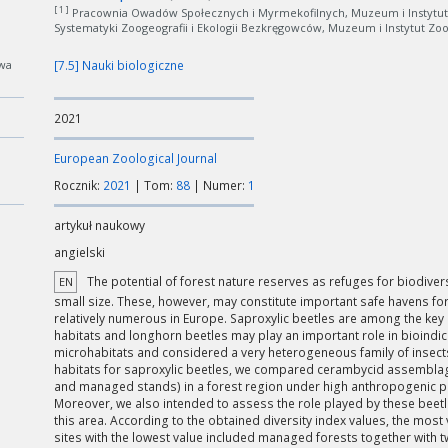
[ 1 ]
Pracownia Owadów Społecznych i Myrmekofilnych, Muzeum i Instytut
Systematyki Zoogeografii i Ekologii Bezkręgowców, Muzeum i Instytut Zo
wa
[7.5] Nauki biologiczne
2021
European Zoological Journal
Rocznik:
2021
| Tom:
88
| Numer:
1
artykuł naukowy
angielski
The potential of forest nature reserves as refuges for biodive
EN
small size. These, however, may constitute important safe havens fo
relatively numerous in Europe. Saproxylic beetles are among the key 
habitats and longhorn beetles may play an important role in bioindic
microhabitats and considered a very heterogeneous family of insects
habitats for saproxylic beetles, we compared cerambycid assemblage
and managed stands) in a forest region under high anthropogenic pr
Moreover, we also intended to assess the role played by these beetle
this area. According to the obtained diversity index values, the most 
sites with the lowest value included managed forests together with 