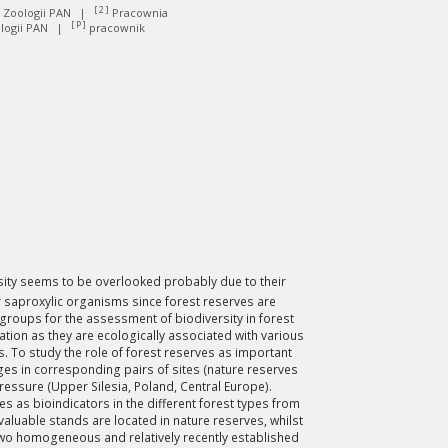
[ 2 ]
 Zoologii PAN
|
Pracownia
[ P ]
ologii PAN
|
pracownik
rsity seems to be overlooked probably due to their
r saproxylic organisms since forest reserves are
groups for the assessment of biodiversity in forest
ation as they are ecologically associated with various
. To study the role of forest reserves as important
s in corresponding pairs of sites (nature reserves
essure (Upper Silesia, Poland, Central Europe).
s as bioindicators in the different forest types from
valuable stands are located in nature reserves, whilst
two homogeneous and relatively recently established