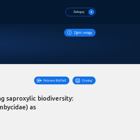
Zaloguj
Zgłoś uwagę
Pobierz BibTeX
Drukuj
g saproxylic biodiversity:
mbycidae) as