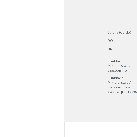
Strony (od-do)
DOI
URL
Punktacja
Ministerstwa /
czasopismo
Punktacja
Ministerstwa /
czasopismo w
ewaluacji 2017-20
W zależn
Jeśli ge