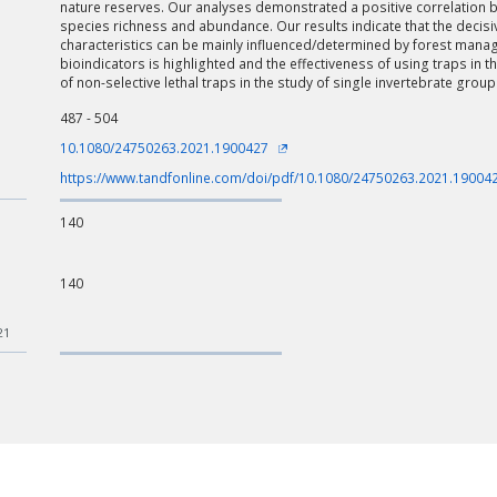
nature reserves. Our analyses demonstrated a positive correlation
species richness and abundance. Our results indicate that the decisiv
characteristics can be mainly influenced/determined by forest manag
bioindicators is highlighted and the effectiveness of using traps in t
of non-selective lethal traps in the study of single invertebrate gro
487 - 504
10.1080/24750263.2021.1900427
https://www.tandfonline.com/doi/pdf/10.1080/24750263.2021.19004
140
140
21
ości od ilości danych do przetworzenia generowanie pliku może się 
nerowanie trwa zbyt długo można ograniczyć dane np. zmniejszając za