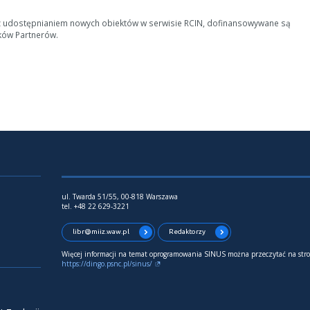
z udostępnianiem nowych obiektów w serwisie RCIN, dofinansowywane są
ków Partnerów.
ul. Twarda 51/55, 00-818 Warszawa
tel. +48 22 629-3221
libr@miiz.waw.pl
Redaktorzy
Więcej informacji na temat oprogramowania SINUS można przeczytać na stro
https://dingo.psnc.pl/sinus/