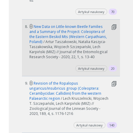
82
Artykuł naukowy
70
8.
New Data on Little-known Beetle Families
and a Summary of the Project: Coleoptera of
the Eastern Beskid Mts (Western Carpathians,
Poland)
/ Artur Taszakowski, Natalia Kaszyca-
Taszakowska, Wojciech Szczepański, Lech
Karpiński (MIIZ) // Journal of the Entomological
Research Society - 2020, 22, 1, s. 13-40
Artykuł naukowy
20
9.
Revision of the Ropalopus
ungaricus/insubricus group (Coleoptera:
Cerambycidae: Callidiini) from the western
Palaearctic region
/ Lech Kruszelnicki, Wojciech
T. Szczepański, Lech Karpiński (MIIZ) //
Zoological Journal of the Linnean Society -
2020, 189, 4, s. 1176-1216
Artykuł naukowy
140