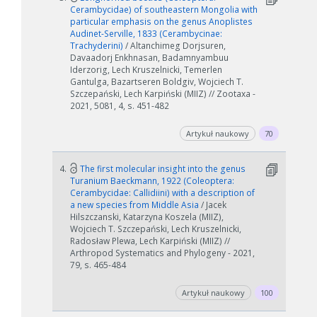
Cerambycidae) of southeastern Mongolia with
particular emphasis on the genus Anoplistes
Audinet-Serville, 1833 (Cerambycinae:
Trachyderini)
/ Altanchimeg Dorjsuren,
Davaadorj Enkhnasan, Badamnyambuu
Iderzorig, Lech Kruszelnicki, Temerlen
Gantulga, Bazartseren Boldgiv, Wojciech T.
Szczepański, Lech Karpiński (MIIZ) // Zootaxa -
2021, 5081, 4, s. 451-482
Artykuł naukowy
70
4.
The first molecular insight into the genus
Turanium Baeckmann, 1922 (Coleoptera:
Cerambycidae: Callidiini) with a description of
a new species from Middle Asia
/ Jacek
Hilszczanski, Katarzyna Koszela (MIIZ),
Wojciech T. Szczepański, Lech Kruszelnicki,
Radosław Plewa, Lech Karpiński (MIIZ) //
Arthropod Systematics and Phylogeny - 2021,
79, s. 465-484
Artykuł naukowy
100