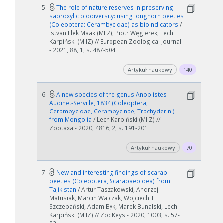
5.
The role of nature reserves in preserving
saproxylic biodiversity: using longhorn beetles
(Coleoptera: Cerambycidae) as bioindicators
/
Istvan Elek Maak (MIIZ), Piotr Węgierek, Lech
Karpiński (MIIZ) // European Zoological Journal
- 2021, 88, 1, s. 487-504
Artykuł naukowy
140
6.
A new species of the genus Anoplistes
Audinet-Serville, 1834 (Coleoptera,
Cerambycidae, Cerambycinae, Trachyderini)
from Mongolia
/ Lech Karpiński (MIIZ) //
Zootaxa - 2020, 4816, 2, s. 191-201
Artykuł naukowy
70
7.
New and interesting findings of scarab
beetles (Coleoptera, Scarabaeoidea) from
Tajikistan
/ Artur Taszakowski, Andrzej
Matusiak, Marcin Walczak, Wojciech T.
Szczepański, Adam Byk, Marek Bunalski, Lech
Karpiński (MIIZ) // ZooKeys - 2020, 1003, s. 57-