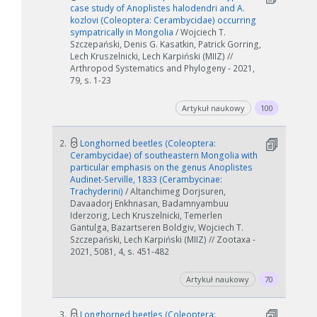
case study of Anoplistes halodendri and A.
kozlovi (Coleoptera: Cerambycidae) occurring
sympatrically in Mongolia
/ Wojciech T.
Szczepański, Denis G. Kasatkin, Patrick Gorring,
Lech Kruszelnicki, Lech Karpiński (MIIZ) //
Arthropod Systematics and Phylogeny - 2021,
79, s. 1-23
Artykuł naukowy
100
2.
Longhorned beetles (Coleoptera:
Cerambycidae) of southeastern Mongolia with
particular emphasis on the genus Anoplistes
Audinet-Serville, 1833 (Cerambycinae:
Trachyderini)
/ Altanchimeg Dorjsuren,
Davaadorj Enkhnasan, Badamnyambuu
Iderzorig, Lech Kruszelnicki, Temerlen
Gantulga, Bazartseren Boldgiv, Wojciech T.
Szczepański, Lech Karpiński (MIIZ) // Zootaxa -
2021, 5081, 4, s. 451-482
Artykuł naukowy
70
3.
Longhorned beetles (Coleoptera: