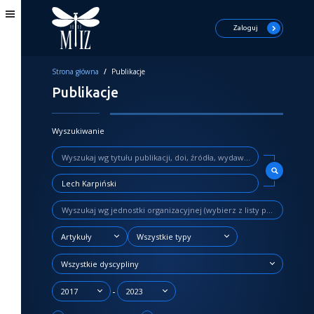
Zaloguj
Strona główna
/
Publikacje
Publikacje
Wyszukiwanie
Artykuły
Wszystkie typy
Wszystkie dyscypliny
-
2017
2023