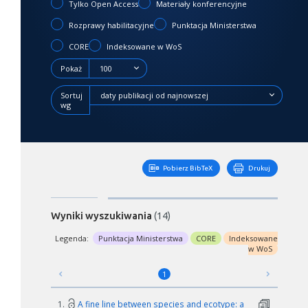
Tylko Open Access
Materiały konferencyjne
Rozprawy habilitacyjne
Punktacja Ministerstwa
CORE
Indeksowane w WoS
Pokaż
100
Sortuj
daty publikacji od najnowszej
wg
Pobierz BibTeX
Drukuj
Wyniki wyszukiwania
(14)
Legenda:
Punktacja Ministerstwa
CORE
Indeksowane
w WoS
1
1.
A fine line between species and ecotype: a