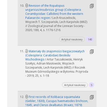
10.
Revision of the Ropalopus
W zależności od ilości danych do przetworzenia generowanie pliku
ungaricus/insubricus group (Coleoptera:
może się wydłużyć.
Cerambycidae: Callidiini) from the western
Palaearctic region
/ Lech Kruszelnicki,
Jeśli generowanie trwa zbyt długo można ograniczyć dane np.
Wojciech T. Szczepański, Lech Karpiński (MIIZ)
zmniejszając zakres lat.
// Zoological Journal of the Linnean Society -
2020, 189, 4, s. 1176-1216
Anuluj
Artykuł naukowy
140
11.
Materiały do znajomości biegaczowatych
(Coleoptera: Carabidae) Beskidu
Wschodniego
/ Artur Taszakowski, Henryk
Szołtys, Adrian Masłowski, Wojciech
Szczepański, Lech Karpiński (MIIZ) // Rocznik
Muzeum Górnośląskiego w Bytomiu. Przyroda
- 2019, 25, s. 1-18
Artykuł naukowy
5
12.
First records of Kolibacia squamulata
(Gebler, 1830), Cucujus haematodes Erichson,
1845, and Clerus dealbatus (Kraatz, 1879)