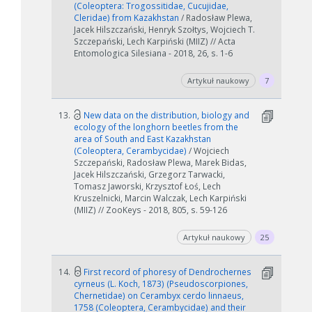
(Coleoptera: Trogossitidae, Cucujidae,
Cleridae) from Kazakhstan
/ Radosław Plewa,
Jacek Hilszczański, Henryk Szołtys, Wojciech T.
Szczepański, Lech Karpiński (MIIZ) // Acta
Entomologica Silesiana - 2018, 26, s. 1-6
Artykuł naukowy
7
13.
New data on the distribution, biology and
ecology of the longhorn beetles from the
area of South and East Kazakhstan
(Coleoptera, Cerambycidae)
/ Wojciech
Szczepański, Radosław Plewa, Marek Bidas,
Jacek Hilszczański, Grzegorz Tarwacki,
Tomasz Jaworski, Krzysztof Łoś, Lech
Kruszelnicki, Marcin Walczak, Lech Karpiński
(MIIZ) // ZooKeys - 2018, 805, s. 59-126
Artykuł naukowy
25
14.
First record of phoresy of Dendrochernes
cyrneus (L. Koch, 1873) (Pseudoscorpiones,
Chernetidae) on Cerambyx cerdo linnaeus,
1758 (Coleoptera, Cerambycidae) and their